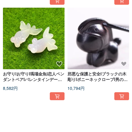
ゼント
お守りIお守りI瑪瑙金魚I恋人ペン
邪悪な保護と安全Iブラックの木
ダントペアIバレンタインデーギ
彫りIポニーネックロープI男の子
フト
と女の子の友達Iバレンタインデ
8,582円
10,794円
ーI誕生日プレゼント