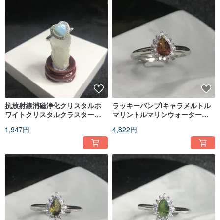
抗放射線消磁浄化クリスタルホ
ラッキーバンブIキャラメルトル
ワイトクリスタルクラスターク
マリントルマリンウォータード
リスタルコラム会社デスク装飾
ロップリングIアジャスタブルIギ
1,947円
4,822円
品バレンタインデーの誕生日ギ
フトI石
フト