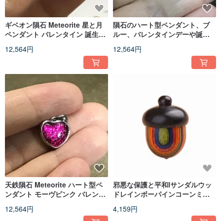
ギベオン隕石 Meteorite 星と月
隕石のハート型ペンダント、ブ
ペンダント バレンタイン 誕生日
ルー、バレンタインデーや誕生
プレゼント
日の贈り物。
12,564円
12,564円
天鉄隕石 Meteorite ハート型ペ
邪悪な保護と平和Iサンダルウッ
ンダント モーヴピンク バレンタ
ドレインボーパインコーンミニ
イン 誕生日プレゼント
ボックスIペンダント31 * 22mmI
12,564円
4,159円
バレンタインデーの誕生日プレ