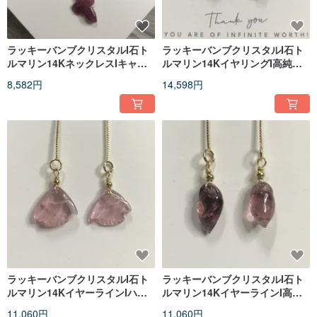
ラッキーバンブクリスタルI石ト
ラッキーバンブクリスタルI石ト
ルマリン14KネックレスIキャン
ルマリン14KイヤリングI高純度
ディスターフィッシュIバレンタ
猫Iバレンタインデーギフト
8,582円
14,598円
インデーギフト
ラッキーバンブクリスタルI石ト
ラッキーバンブクリスタルI石ト
ルマリン14KイヤーラインIハイ
ルマリン14KイヤーラインI高純
ネットフィッシュIバレンタイン
度ピーチIバレンタインデーギフ
11,060円
11,060円