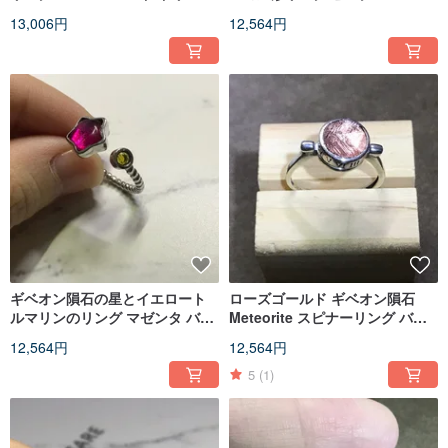
キャッチャー バレンタインデー
イン 誕生日プレゼント
13,006円
12,564円
誕生日プレゼント
ギベオン隕石の星とイエロート
ローズゴールド ギベオン隕石
ルマリンのリング マゼンタ バレ
Meteorite スピナーリング バレ
ンタイン 誕生日プレゼント
ンタイン 誕生日プレゼント
12,564円
12,564円
5
(1)