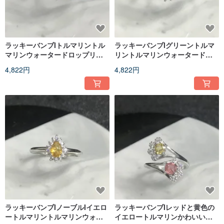
ラッキーバンブIトルマリントル
ラッキーバンブIグリーントルマ
マリンウォータードロップリン
リントルマリンウォータードロ
グIアジャスタブルIギフトI石
ップリングIアジャスタブルIギフ
4,822円
4,822円
トI石
ラッキーバンブIノーブルIイエロ
ラッキーバンブIレッドと黄色の
ートルマリントルマリンウォー
イエロートルマリンかわいい猫