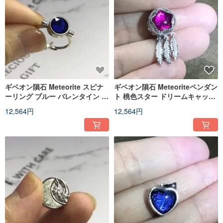
ギベオン隕石 Meteorite スピナ
ギベオン隕石 Meteoriteペンダン
ーリング ブルー バレンタイン 誕
ト 桃色スター ドリームキャッチ
生日プレゼント
ャー バレンタインデー 誕生日プ
12,564円
12,564円
レゼント