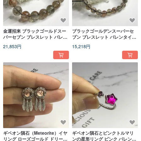
金運招来 ブラックゴールドスー
ブラックゴールデンスーパーセ
パーセブン ブレスレット バレン
ブン ブレスレット バレンタイン
タインデー 誕生日 プレゼント ク
デー 誕生日プレゼント クリスタ
21,853円
15,218円
リスタル
ル
ギベオン隕石（Meteorite）イヤ
ギベオン隕石とピンクトルマリ
リング ローズゴールド ドリーム
ンの星形リング ピンク バレンタ