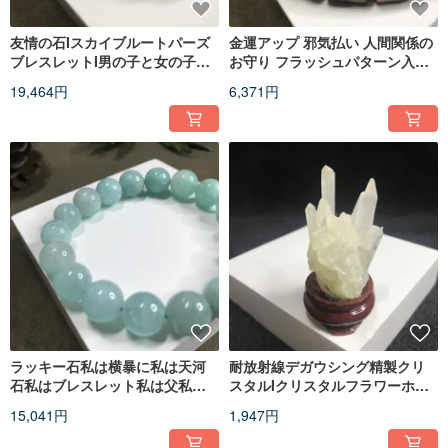
友情の石Iスカイブルートパーズ
金運アップ 邪気払い 人間関係の
ブレスレットI男の子と女の子の
お守り フラッシュパターン入り
友達へのバレンタインギフト
イエロータイガーアイブレスレ
19,464円
6,371円
ット 父 彼氏への贈り物
ラッキー石私は横暴に私は天河
耐放射線デガウシング精製クリ
石私はブレスレット私は父私は
スタルIクリスタルフラワーホワ
恋人のボーイフレンドとガール
イトクリスタルクラスターIクリ
15,041円
1,947円
フレンドの贈り物
スタルコラムI会社のテーブルデ
コレーションIバレンタインデー