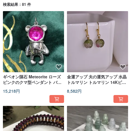
検索結果：81 件
ギベオン隕石 Meteorite ローズ
金運アップ 夫の運気アップ 水晶
ピンクのクマ型ペンダント バレ
トルマリン トルマリン 14Kピア
ンタイン 誕生日プレゼント
ス キャンディーローズ 世界で一
15,218円
8,582円
つだけ