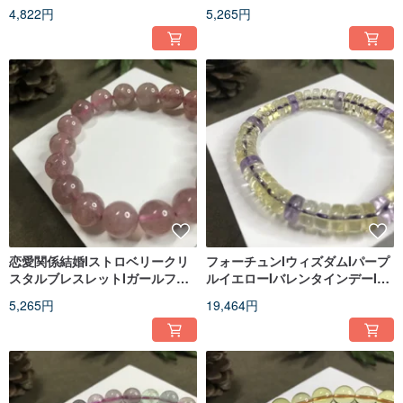
タードロップリングIアジャスタ
の爪リングI調整可能IギフトI石
4,822円
5,265円
ブルIレディースギフト石
恋愛関係結婚Iストロベリークリ
フォーチュンIウィズダムIパープ
スタルブレスレットIガールフレ
ルイエローIバレンタインデーIバ
ンドとガールフレンドへのプレ
ースデーギフト
5,265円
19,464円
ゼント