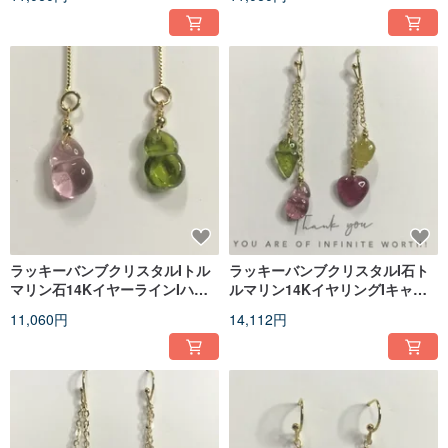
デーギフト
ト
ラッキーバンブクリスタルIトル
ラッキーバンブクリスタルI石ト
マリン石14KイヤーラインIハイ
ルマリン14KイヤリングIキャン
ネットポットリードIバレンタイ
ディオーシャンIバレンタインデ
11,060円
14,112円
ンデーギフト
ーギフト