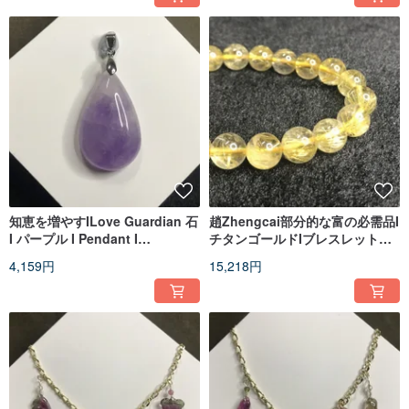
の誕生日プレゼント
知恵を増やすILove Guardian 石
趙Zhengcai部分的な富の必需品I
I パープル I Pendant I
チタンゴールドIブレスレットブ
Valentine's Day Girlfriend Gift
レスレットIお父さん、ボーイフ
4,159円
15,218円
レンド、恋人への最高の贈り物