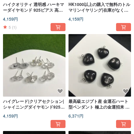
ハイクオリティ 透明感 ハーキマ
HK1000以上の購入で無料のトル
ーダイヤモンド 925ピアス 高周
マリンイヤリング|在庫がなくな
波エネルギー 両剣水晶
り次第終了|
4,159円
4,159円
5
(1)
ハイグレード|クリアセクション|
最高級エジプト産 金運石ハート
シャイニングダイヤモンド925イ
型ペンダント 極上の金運招来 邪
ヤリング|高周波エネルギー|
気払い 天然水晶
4,159円
6,371円