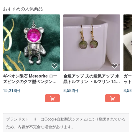
おすすめの人気商品
ギベオン隕石 Meteorite ロー
金運アップ 夫の運気アップ 水
ガー
ズピンクのクマ型ペンダント
晶トルマリン トルマリン 14K
ット
バレンタイン 誕生日プレゼン
ピアス キャンディーローズ 世
品
15,218円
8,582円
8,5
ト
界で一つだけ
ブランドストーリーはGoogle自動翻訳システムにより翻訳されている
ため、内容が不完全な場合があります。