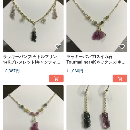
ラッキーバンブI石トルマリン
ラッキーバンブIスイカ石
14KブレスレットIキャンディー
Tourmaline14KネックレスIキャ
金魚Iバレンタインデーギフト
ンディフラワーIバレンタインデ
12,387円
11,060円
ーギフト