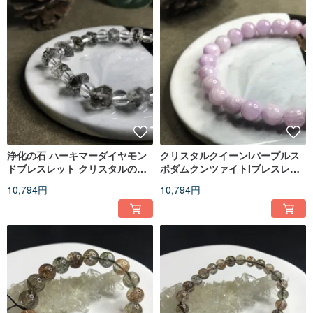
浄化の石 ハーキマーダイヤモン
クリスタルクイーンIパープルス
ドブレスレット クリスタルのエ
ポダムクンツァイトIブレスレッ
ネルギーを高める 恋人への誕生
トIバレンタインデーIバースデー
10,794円
10,794円
日プレゼント
ギフト