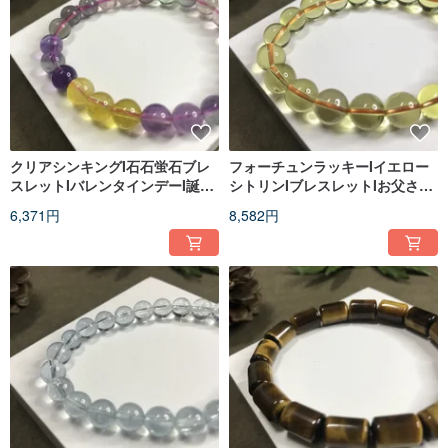
クリアシンキングI石石蛍石ブレ
フォーチュンラッキーIイエロー
スレットIバレンタインデーI誕生
シトリンIブレスレットIお父さん
日プレゼント
恋人I彼氏と女友達上司の誕生日
6,371円
8,582円
プレゼント