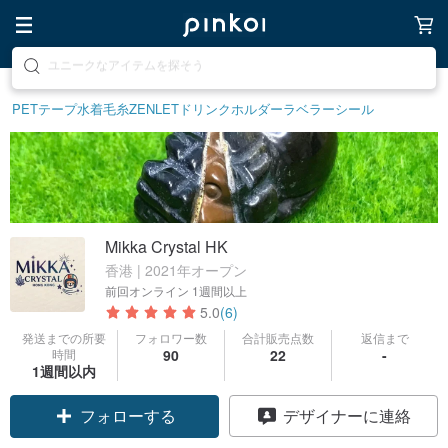
素敵な生活グッズを探そう
PETテープ
水着
毛糸
ZENLET
ドリンクホルダー
ラベラーシール
Mikka Crystal HK
香港 | 2021年オープン
前回オンライン
1週間以上
5.0
(6)
発送までの所要
フォロワー数
合計販売点数
返信まで
時間
90
22
-
1週間以内
フォローする
デザイナーに連絡