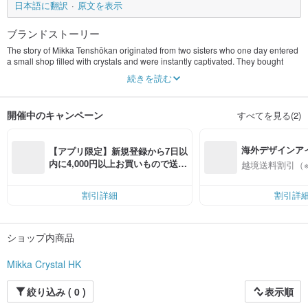
日本語に翻訳
原文を表示
ブランドストーリー
The story of Mikka Tenshōkan originated from two sisters who one day entered
a small shop filled with crystals and were instantly captivated. They bought
their first crystal bracelet and gradually amassed a large collection of crystals,
続きを読む
which changed their destiny.
From that moment on, the shop owner began to study diligently, not only
learning about crystals but also gradually starting to design. The owner, KA,
開催中のキャンペーン
すべてを見る(2)
hopes to become a local crystal jewelry designer, creating unique pieces that
reflect her love for crystal jewelry and delivering them to every customer.
All jewelry is designed by KA in-house, making each piece unique and stylish.
海外デザインア
It features natural crystals, freshwater pearls, Japanese glass, and is paired
【アプリ限定】新規登録から7日以
with sterling silver or American 14K gold-plated accessories.
入
内に4,000円以上お買いもので送料
越境送料割引（
Specializing in titanium, turquoise, super 7 crystals, crystal clusters, and
無料（最大500円OFF）
geodes, all our products, including bracelets, bangles, pendants, earrings,
rings, and ornaments, are personally sourced by the owner to ensure that you
割引詳細
割引詳
find the perfect pieces for you.
ショップ内商品
Mikka Crystal HK
絞り込み ( 0 )
表示順