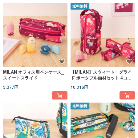
送料無料
MILAN オフィス用ペンケース_
【MILAN】スウィート・グライ
スイートスライド
ド ポータブル画材セット 4コン
パートメント 誕生日 卒業 クリス
3,377円
10,016円
マス ギフト
送料無料