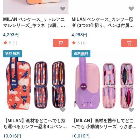
MILAN ペンケース_リトルアニ
MILAN ペンケース_カンフー忍
マルシリーズ_キツネ（3層、ペ
者 (3つの仕切り、ペンは付属し
ンは付属しません）
ません)
4,293円
4,293円
5
(1)
5
(1)
送料無料
送料無料
【MILAN】画材をどこへでも持
【MILAN】画材を携帯してどこ
ち運べるカンフー忍者4口ペンケ
へでも 小動物シリーズ_うさぎ 4
ース 誕生日 卒業 クリスマス プ
口 誕生日 卒業 クリスマス プレ
10,016円
10,016円
レゼント
ゼント