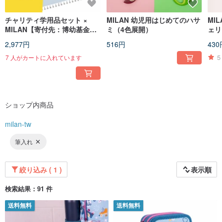
チャリティ学用品セット ×
MILAN 幼児用はじめてのハサ
MI
MILAN【寄付先：博幼基金
ミ（4色展開）
ェリ
会】商品はお手元に届きませ
_2B
2,977円
516円
430
ん
5
7 人がカートに入れています
ショップ内商品
milan-tw
筆入れ
絞り込み ( 1 )
表示順
検索結果：91 件
送料無料
送料無料