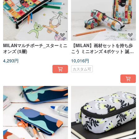
MILANマルチポーチ_スターミニ
【MILAN】画材セットを持ち歩
オンズ (5層)
こう ミニオンズ 4ポケット 誕生
日 卒業 クリスマス ギフト
4,293円
10,016円
カスタム可