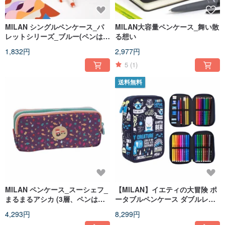
MILAN シングルペンケース_パ
MILAN大容量ペンケース_舞い散
レットシリーズ_ブルー(ペンは含
る想い
まれません)
1,832円
2,977円
5
(1)
送料無料
MILAN ペンケース_スーシェフ_
【MILAN】イエティの大冒険 ポ
まるまるアシカ (3層、ペンは付
ータブルペンケース ダブルレイ
属しません)
ヤー 誕生日 卒業 ギフト
4,293円
8,299円