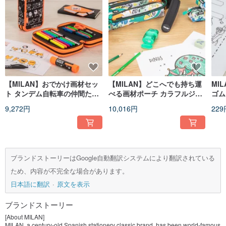
【MILAN】おでかけ画材セッ
【MILAN】どこへでも持ち運
MI
ト タンデム自転車の仲間たち
べる画材ポーチ カラフルジュ
ゴム
3段式 誕生日・卒業・クリス
ラシック 4ポケット 誕生日 卒
個を
9,272円
10,016円
229
マスギフト
業 クリスマス ギフト
ブランドストーリーはGoogle自動翻訳システムにより翻訳されている
ため、内容が不完全な場合があります。
日本語に翻訳
原文を表示
ブランドストーリー
[About MILAN]
MILAN, a century-old Spanish stationery classic brand, has been world-famous