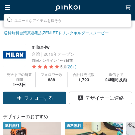
素敵な生活グッズを探そう
送料無料
台湾茶器
毛糸
ZENLET
ドリンクホルダー
スヌーピー
milan-tw
台湾 | 2019年オープン
前回オンライン
1〜3日前
5.0
(261)
発送までの所要
フォロワー数
合計販売点数
返信まで
時間
888
1,723
24時間以内
1〜3日
クーポン取得
デザイナーに連絡
フォローする
デザイナーのおすすめ
送料無料
送料無料