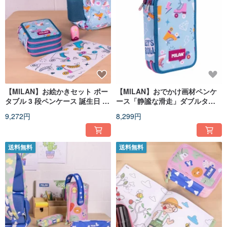
【MILAN】お絵かきセット ポー
【MILAN】おでかけ画材ペンケ
タブル 3 段ペンケース 誕生日 卒
ース「静謐な滑走」ダブルタイ
業 クリスマス ギフト
プ 誕生日 卒業 ギフト
9,272円
8,299円
送料無料
送料無料