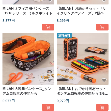
MILAN オフィス用ペンケース
【MILAN】お絵かきセット「サ
_1918シリーズ_ミルクホワイト
イクリングバディーズ」2段ペン
ケース入り 誕生日 卒業 クリスマ
3,377円
8,299円
スプレゼント
送料無料
MILAN 大容量ペンケース_タン
【MILAN】おでかけ画材セット
デム自転車の仲間たち
タンデム自転車の仲間たち 3段式
誕生日・卒業・クリスマスギフ
2,977円
9,272円
ト