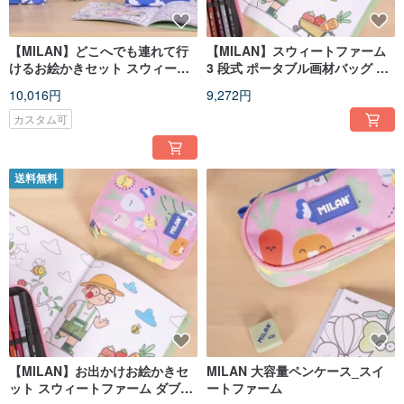
【MILAN】どこへでも連れて行
【MILAN】スウィートファーム
けるお絵かきセット スウィート
3 段式 ポータブル画材バッグ 誕
ファーム 4 ポケット 誕生日 卒業
生日 卒業 クリスマス ギフト
10,016円
9,272円
クリスマス ギフト
カスタム可
送料無料
【MILAN】お出かけお絵かきセ
MILAN 大容量ペンケース_スイ
ット スウィートファーム ダブル
ートファーム