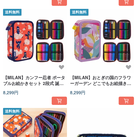
送料無料
送料無料
【MILAN】カンフー忍者 ポータ
【MILAN】おとぎの国のフラワ
ブルお絵かきセット 2段式 誕生
ーガーデン どこでもお絵描きダ
日 卒業 クリスマス プレゼント
ブルペンケース 誕生日・卒業・
8,299円
8,299円
クリスマスギフト
送料無料