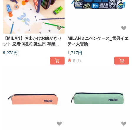
【MILAN】お出かけお絵かきセ
MILANミニペンケース_雪男イエ
ット 忍者 3段式 誕生日 卒業 ク
ティ大冒険
リスマス プレゼント
9,272円
1,717円
5
(1)