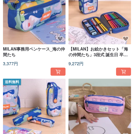
MILAN事務用ペンケース_海の仲
【MILAN】お絵かきセット「海
間たち
の仲間たち」3段式 誕生日 卒業
クリスマス プレゼント
3,377円
9,272円
送料無料