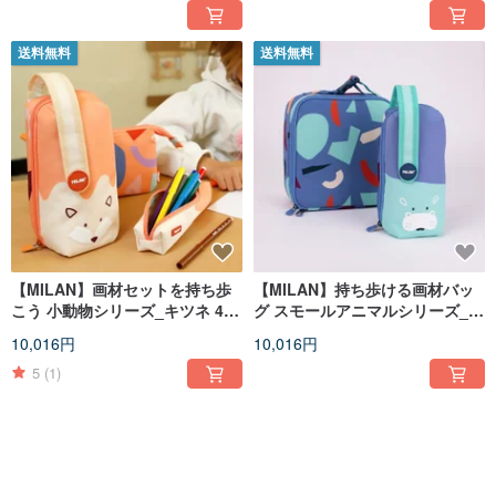
送料無料
送料無料
【MILAN】画材セットを持ち歩
【MILAN】持ち歩ける画材バッ
こう 小動物シリーズ_キツネ 4ポ
グ スモールアニマルシリーズ_コ
ケット 誕生日 卒業 クリスマス
ビトカバ 4口 誕生日 卒業 クリス
10,016円
10,016円
プレゼント
マスギフト
5
(1)
送料無料
送料無料