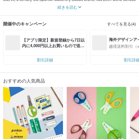
for its spirit of innovation and quality since the production of the first non-toxic,
続きを読む
fragrance-free, and plasticizer-free MILAN eraser in 1918.
[Practical·Aesthetic Creativity]
開催中のキャンペーン
すべてを見る(4)
MILAN understands the needs of users and actively and innovatively integrates
designs with the market. It has an independent R & D design team to innovate
and apply practical solutions. In addition, it also has an artistic aesthetic design
海外デザインア
team to make stationery more practical in addition to practicality. It has become
【アプリ限定】新規登録から7日以
a decorative art that can be seen everywhere in life and established the brand
入
内に4,000円以上お買いもので送料
越境送料割引（
image of "stationery artist".
無料（最大500円OFF）
[Quality Assurance]
割引詳細
割引詳
MILAN's main goal is to continuously improve quality. With a professional R&D
department and automated production lines, MILAN has become an
internationally recognized quality assurance brand.
おすすめの人気商品
[Safety·Childlike]
Milan erasers do not contain phthalates, which are used as plasticizers in the
industrial process, and do not contain heavy metals or fragrance additives. The
stationery designs are ergonomic, non-toxic and safe, and are suitable for all
school-age children. Use it at school and at home to give full play to your
childlike creativity.
"Aesthetic creativity, childlike joy, all in MILAN"