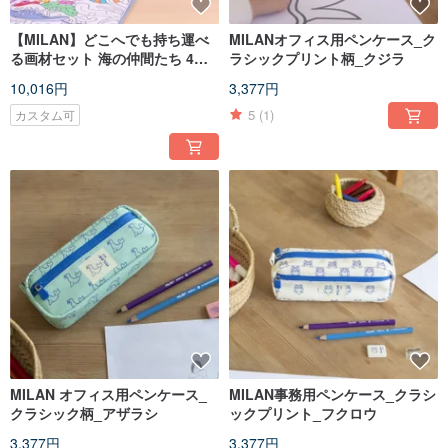
【MILAN】どこへでも持ち運べ
MILANオフィス用ペンケース_ク
る画材セット 海の仲間たち 4つ
ラシックプリント柄_クジラ
のポーチ付き 誕生日 卒業 クリス
10,016円
3,377円
マス プレゼント
5
(1)
カスタム可
MILAN オフィス用ペンケース_
MILAN事務用ペンケース_クラシ
クラシック柄_アザラシ
ックプリント_フクロウ
3,377円
3,377円