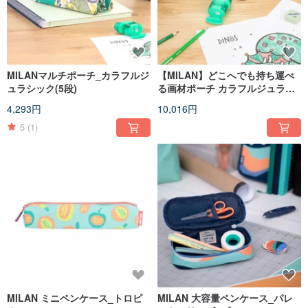
MILANマルチポーチ_カラフルジ
【MILAN】どこへでも持ち運べ
ュラシック(5段)
る画材ポーチ カラフルジュラシ
ック 4ポケット 誕生日 卒業 クリ
4,293円
10,016円
スマス ギフト
5
(1)
MILAN ミニペンケース_トロピ
MILAN 大容量ペンケース_パレ