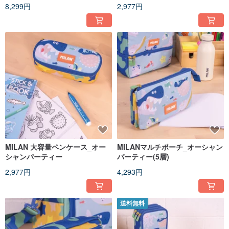
ジッパーペンケース 誕生日 卒業
8,299円
2,977円
ギフト
MILAN 大容量ペンケース_オー
MILANマルチポーチ_オーシャン
シャンパーティー
パーティー(5層)
2,977円
4,293円
送料無料