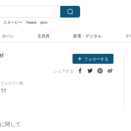
スヌーピー
hwara
pion
e
・カバン
文房具
家電・デジタル
グ
er
フォローする
シェアする
フォロワー数
11
に関して