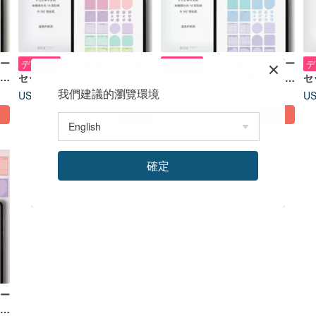
ー
デジタルステッカー
デジタルステッカー
デジタル
デジタル
デ
|
セット |デジタルメモパッド |
セット |デジタルメモパッド |
セ
スイートパレット
クールパレット
ア
我們建議的瀏覽環境
US$ 5.35
US$ 5.35
US
確定
ー
|