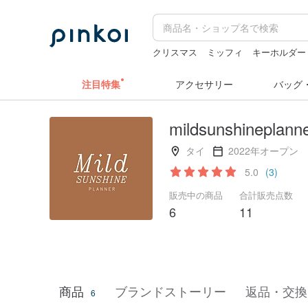
クリスマス
ミッフィ
キーホルダー
台湾 24金 ネックレス
sugar valentin
注目特集
アクセサリー
バッグ
mildsunshineplann
タイ
2022年オープン
5.0
(3)
販売中の商品
合計販売点数
6
11
商品
ブランドストーリー
返品・交換
6