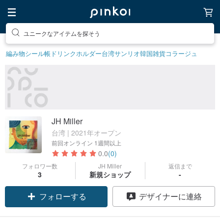
ユニークなアイテムを探そう
編み物
シール帳
ドリンクホルダー
台湾サンリオ
韓国雑貨
コラージュ
JH Miller
台湾 | 2021年オープン
前回オンライン
1週間以上
0.0
(0)
フォロワー数
JH Miller
返信まで
3
新規ショップ
-
フォローする
デザイナーに連絡