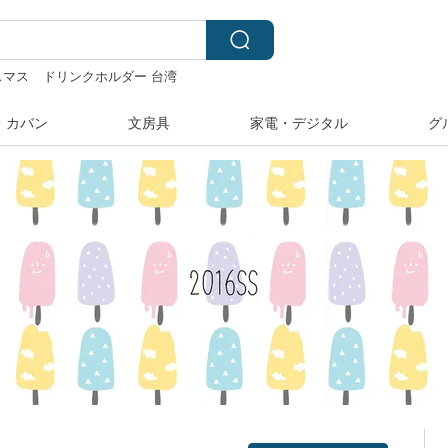
スマス
ドリンクホルダー 台湾
ei
水着
・カバン
文房具
家電・デジタル
グ
クーポン取得