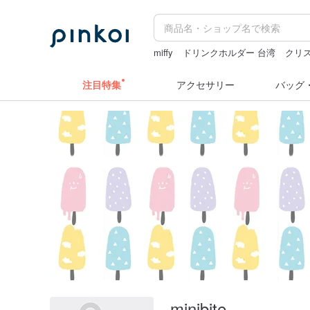
miffy
ドリンクホルダー 台湾
クリ
ミッフィー ぬいぐるみ
カメラ
zizif
注目特集
アクセサリー
バッグ
minibite