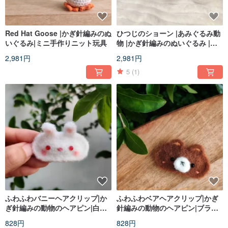
Red Hat Goose |かぎ針編みのぬ
ひつじのショーン |あみぐるみ動
いぐるみ|ミニ手作りニット玩具
物 |かぎ針編みのぬいぐるみ |手
作りの編み物のおもちゃ
2,981円
2,981円
5
(1)
ふわふわバニーヘアクリップ|か
ふわふわベアヘアクリップ|かぎ
ぎ針編みの動物のヘアピン|白い
針編みの動物のヘアピン|ブラウ
ウサギ
ンテディ
828円
828円