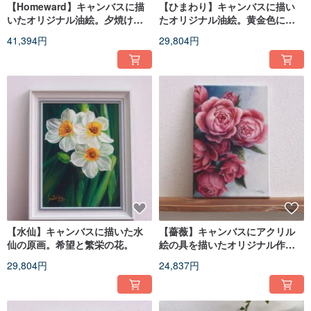
【Homeward】キャンバスに描
【ひまわり】キャンバスに描い
いたオリジナル油絵。夕焼けの
たオリジナル油絵。黄金色に輝
田園風景。
く夏の花畑。
41,394円
29,804円
【水仙】キャンバスに描いた水
【薔薇】キャンバスにアクリル
仙の原画。希望と繁栄の花。
絵の具を描いたオリジナル作品
です。ピンクの花の春の花のウ
29,804円
24,837円
ォールアート