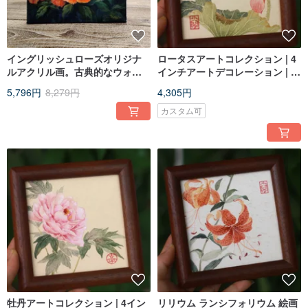
イングリッシュローズオリジナ
ロータスアートコレクション | 4
ルアクリル画。古典的なウォー
インチアートデコレーション | 無
ルアート。春の花。
垢材フレーム
5,796円
8,279円
4,305円
カスタム可
牡丹アートコレクション | 4イン
リリウム ランシフォリウム 絵画