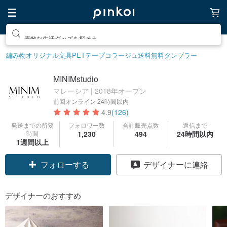
素敵な生活グッズを探そう
編み物
オリジナル文具
PETテープ
コラージュ
送料無料
タンブラー
MINIMstudio
マレーシア | 2018年オープン
前回オンライン
24時間以内
4.9
(126)
発送までの所要
フォロワー数
合計販売点数
返信まで
時間
1,230
494
24時間以内
1週間以上
フォローする
デザイナーに連絡
デザイナーのおすすめ