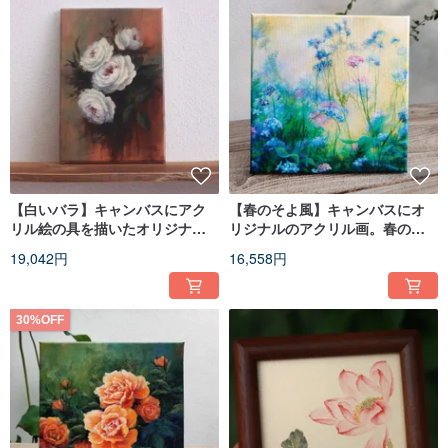
【白いバラ】キャンバスにアク
【春のそよ風】キャンバスにオ
リル絵の具を描いたオリジナル
リジナルのアクリル画。春の牧
作品です。白い花の花束の装
草地の野花。
19,042円
16,558円
飾。
30%OFF