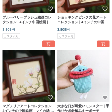
ブルーベリーブッシュ絵画コレ
ショッキングピンクの花アート
クション | 4インチ中国絵画 | 無
コレクション | 4インチの中国絵
垢材フレーム
画 | 無垢材フレーム
3,809円
3,809円
カスタム可
カスタム可
マグノリアアートコレクション|
大きな口が可愛いモンスター | 手
4インチの中国絵画 | マイカ紙 |
作りかぎ針編みキーポーチ