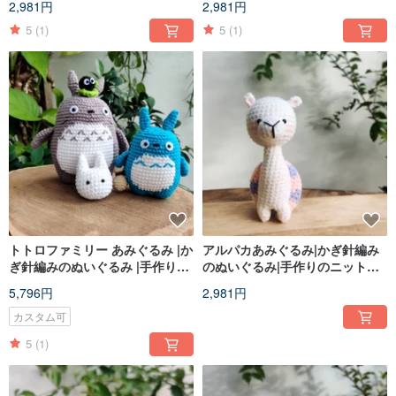
2,981円
2,981円
5
(1)
5
(1)
トトロファミリー あみぐるみ |か
アルパカあみぐるみ|かぎ針編み
ぎ針編みのぬいぐるみ |手作り編
のぬいぐるみ|手作りのニット玩
みぬいぐるみ
具
5,796円
2,981円
カスタム可
5
(1)