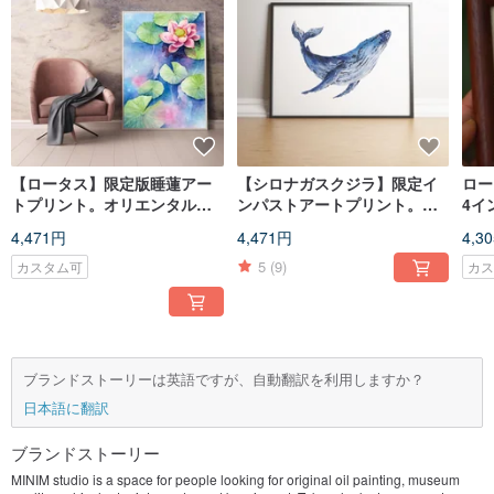
【ロータス】限定版睡蓮アー
【シロナガスクジラ】限定イ
ロー
トプリント。オリエンタルチ
ンパストアートプリント。海
4イ
ャイニーズ風水装飾。
洋海洋海洋生物ポスター。
| 
4,471円
4,471円
4,3
5
(9)
カスタム可
カ
ブランドストーリーは英語ですが、自動翻訳を利用しますか？
日本語に翻訳
ブランドストーリー
MINIM studio is a space for people looking for original oil painting, museum