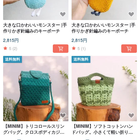
大きな口かわいいモンスター |手
大きな口かわいいモンスター |手
作りかぎ針編みのキーポーチ
作りかぎ針編みのキーポーチ
2,815円
2,815円
5
(2)
5
(1)
送料無料
送料無料
【MINIM】トリコロールスリン
【MINIM】ソフトコットンハン
グバッグ。クロスボディカジュ
ドバッグ。小さくて軽い折りた
アルバッグ。かぎ針編みの手作
たみ式。かぎ針編みの手作り。