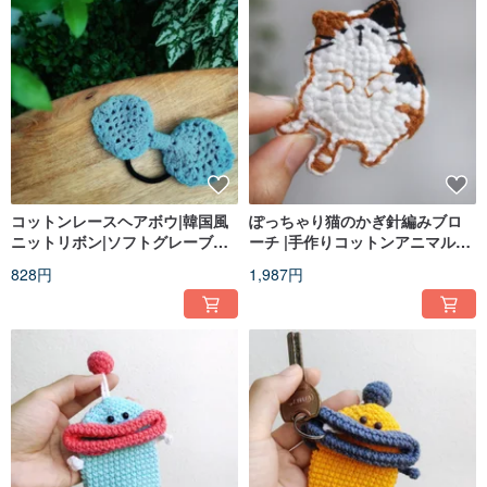
コットンレースヘアボウ|韓国風
ぽっちゃり猫のかぎ針編みブロ
ニットリボン|ソフトグレーブル
ーチ |手作りコットンアニマルブ
ー
ローチ
828円
1,987円