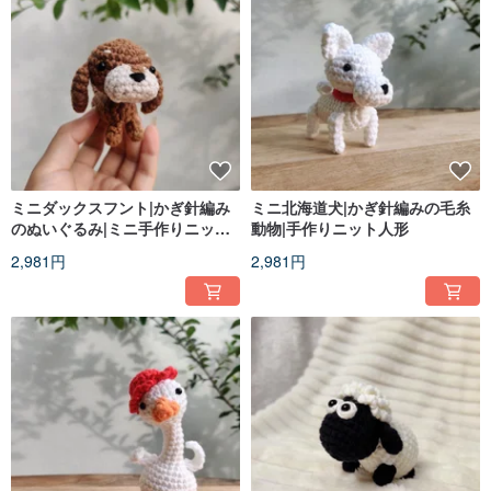
ミニダックスフント|かぎ針編み
ミニ北海道犬|かぎ針編みの毛糸
のぬいぐるみ|ミニ手作りニット
動物|手作りニット人形
玩具
2,981円
2,981円