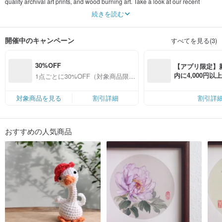
quality archival art prints, and wood burning art. Take a look at our recent
miniature oil painting series, they will be a great table gift for any occasion or
続きを読む
event, and also a unique custom gift for your loved ones.
開催中のキャンペーン
すべてを見る(3)
30%OFF
【アプリ限定】
内に4,000円
1点ごとに30%OFF（対象商品限
無料（最大500円
定）
対象商品を見る
割引詳細
割引詳
おすすめの人気商品