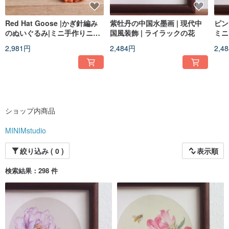
Red Hat Goose |かぎ針編み
紫牡丹の中国水墨画 | 現代中
ピン
のぬいぐるみ|ミニ手作りニッ
国風装飾 | ライラックの花
ミニ
ト玩具
絵画
2,981円
2,484円
2,4
ショップ内商品
MINIMstudio
絞り込み ( 0 )
表示順
検索結果：298 件