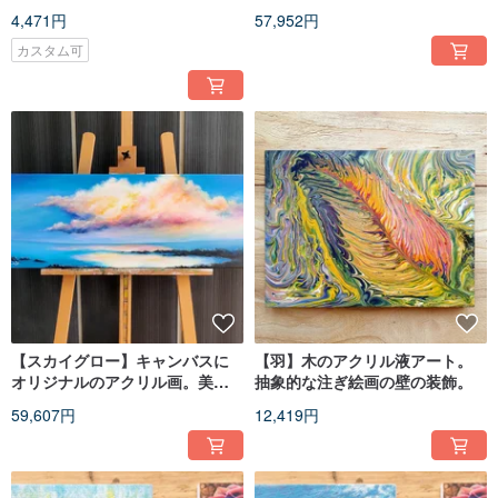
ッパの鳥の絵
牧草地。
4,471円
57,952円
カスタム可
【スカイグロー】キャンバスに
【羽】木のアクリル液アート。
オリジナルのアクリル画。美し
抽象的な注ぎ絵画の壁の装飾。
い海と空の地平線。
59,607円
12,419円