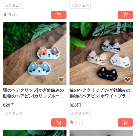
カスタム可
カスタム可
5
(1)
猫のヘアクリップ|かぎ針編みの
猫のヘアクリップ|かぎ針編みの
動物のヘアピン|カリコブルーホ
動物のヘアピン|ホワイトブラッ
ワイトバイカラーキャット
クタビージンジャーキャット
828円
828円
カスタム可
カスタム可
5
(1)