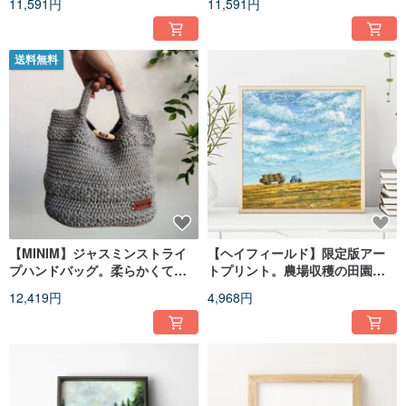
11,591円
11,591円
り。
送料無料
【MINIM】ジャスミンストライ
【ヘイフィールド】限定版アー
プハンドバッグ。柔らかくて軽
トプリント。農場収穫の田園地
い折りたたみ式。かぎ針編みの
帯の造園
12,419円
4,968円
手作り。