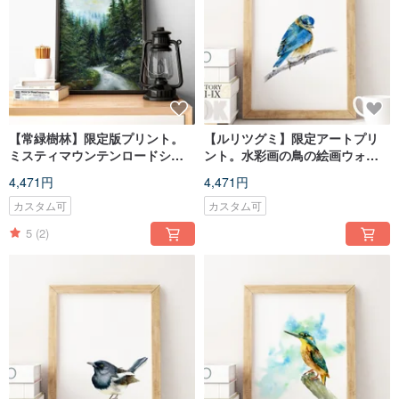
【常緑樹林】限定版プリント。
【ルリツグミ】限定アートプリ
ミスティマウンテンロードシー
ント。水彩画の鳥の絵画ウォー
ナリーウォールアート。
ル アート。
4,471円
4,471円
カスタム可
カスタム可
5
(2)