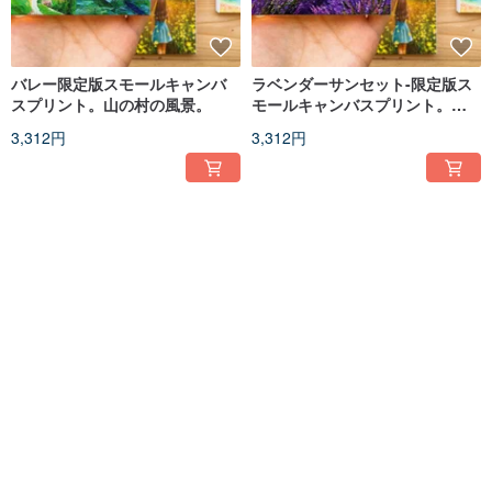
バレー限定版スモールキャンバ
ラベンダーサンセット-限定版ス
スプリント。山の村の風景。
モールキャンバスプリント。花
畑の風景。
3,312円
3,312円
30%OFF
湖に沈む夕日-限定版の小さな帆
【夏ゆり】オリジナルアクリル
布プリント。雪山の風景。
画。睡蓮の池の花アート。