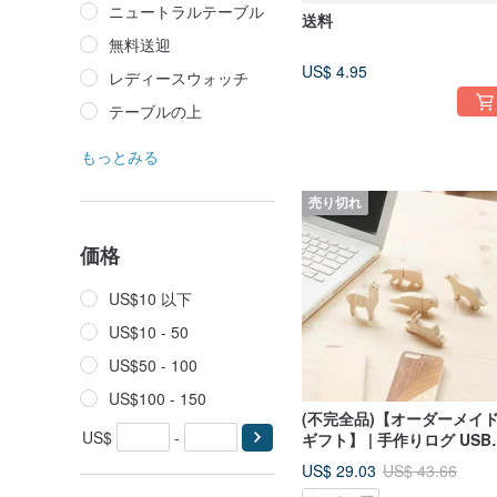
ニュートラルテーブル
送料
無料送迎
US$ 4.95
レディースウォッチ
テーブルの上
もっとみる
売り切れ
価格
US$10 以下
US$10 - 50
US$50 - 100
US$100 - 150
(不完全品)【オーダーメイ
US$
-
ギフト】 | 手作りログ USB
モリー
US$ 29.03
US$ 43.66