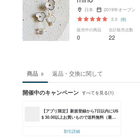
日本
2019年オープン
5.0
(8)
販売中の商品
合計販売点数
0
22
商品
返品・交換に関して
0
開催中のキャンペーン
すべてを見る(1)
【アプリ限定】新規登録から7日以内にUS
$ 30.00以上お買いもので送料無料（最大U
S$ 6.00OFF）
割引詳細