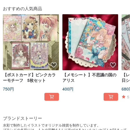
おすすめの人気商品
【ポストカード】ピンクカラ
【メモシート 】不思議の国の
【レ
ーモチーフ 5枚セット
アリス
日シ
750円
400円
680
5
ブランドストーリー
水彩で制作したイラストでオリジナル雑貨を制作しています。
ブランドの名前には、人との距離を1ミリ近づけるというコンセプトが詰まって