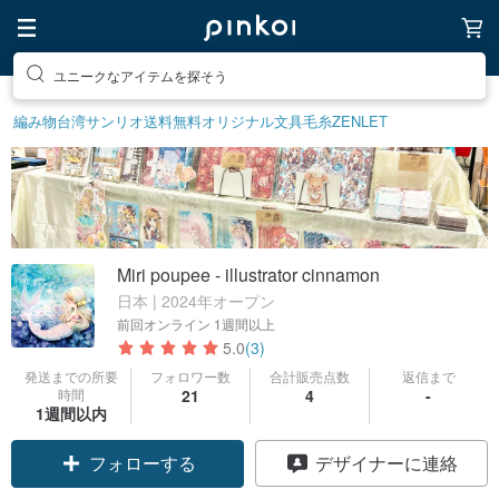
ユニークなアイテムを探そう
編み物
台湾サンリオ
送料無料
オリジナル文具
毛糸
ZENLET
Miri poupee - illustrator cinnamon
日本 | 2024年オープン
前回オンライン
1週間以上
5.0
(3)
発送までの所要
フォロワー数
合計販売点数
返信まで
時間
21
4
-
1週間以内
フォローする
デザイナーに連絡