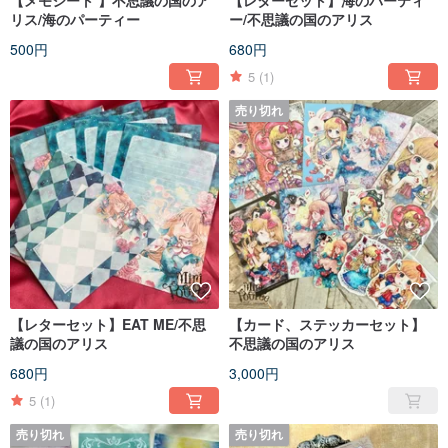
【メモシート 】不思議の国のア
【レターセット】海のパーティ
リス/海のパーティー
ー/不思議の国のアリス
500円
680円
5
(1)
売り切れ
【レターセット】EAT ME/不思
【カード、ステッカーセット】
議の国のアリス
不思議の国のアリス
680円
3,000円
5
(1)
売り切れ
売り切れ