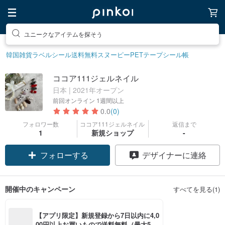
ユニークなアイテムを探そう
韓国雑貨
ラベルシール
送料無料
スヌーピー
PETテープ
シール帳
ココア111ジェルネイル
日本 | 2021年オープン
前回オンライン
1週間以上
0.0
(0)
フォロワー数
ココア111ジェルネイル
返信まで
1
新規ショップ
-
フォローする
デザイナーに連絡
開催中のキャンペーン
すべてを見る(1)
【アプリ限定】新規登録から7日以内に4,0
00円以上お買いもので送料無料（最大500