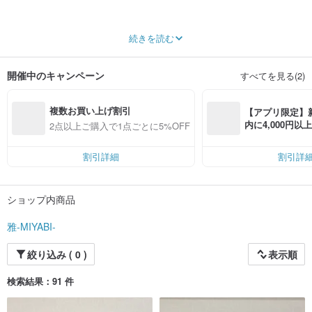
札幌の老舗ブライダルサロンが運営する「きものアート」のオンラインストア
続きを読む
当店は結婚式衣裳のレンタル事業創業45年のブライダルサロンです。
現在ではウェディングドレスやカラードレスの種類を豊富に取り揃えておりま
開催中のキャンペーン
すべてを見る(2)
すが創業当時はドレスではなく着物が主流でした。
そのため当店には300着を超える和装を取り扱っています。
晴れの日にお召しになる着物はひと際豪華で、日本を象徴する吉祥文様が多く
複数お買い上げ割引
描かれているので縁起物とされています。
【アプリ限定】
また、吉祥文様のような古典柄は何年たっても変わらず日本人の心に息づいて
内に4,000円
2点以上ご購入で1点ごとに5%OFF
きました。
無料（最大500円
婚礼和装は花嫁の美を演出するとともに、親御様や作り手からの花嫁様の幸せ
を願う気持ちが込められています。
割引詳細
割引詳
ですから新郎新婦様はもちろん、親御様にも思い入れを持って着物を選んでい
ただくよう努めております。
その中、着物を着ていくうちに見た目にはあまり分かりませんが多少の傷がで
ショップ内商品
きてしまいます。
一見目立たないものではありますが、そのような理由から日の目を見なくなる
のは勿体ないと感じていました。
雅-MIYABI-
色打掛は婚礼衣裳としての役割を果たしてもなお美しく、緻密に計算された図
柄は絵画のように華やかです。
絞り込み ( 0 )
表示順
そこで打掛としてではなく、第二の価値として皆様に末永く愛されるかたちで
生まれ変わらせたい
検索結果：91 件
という思いから額装加工を始めました。
縁起の良い文様や絵になる図柄を切り抜き額装していますので、一枚の絵画と
してお部屋に飾っていただけると幸いです。