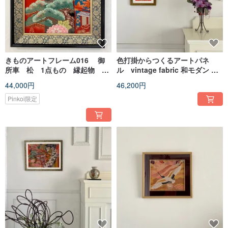
きものアートフレーム016 御
色打掛からつくるアートパネ
所車 松 1点もの 縁起物 お
ル vintage fabric 和モダン 和
めでたい 贈答品 壁掛け
風インテリア 松 プレゼント 結婚
44,000円
46,200円
祝 新築祝 長寿祝 縁起物 額装イ
ンテリア 054
Pinkoi限定