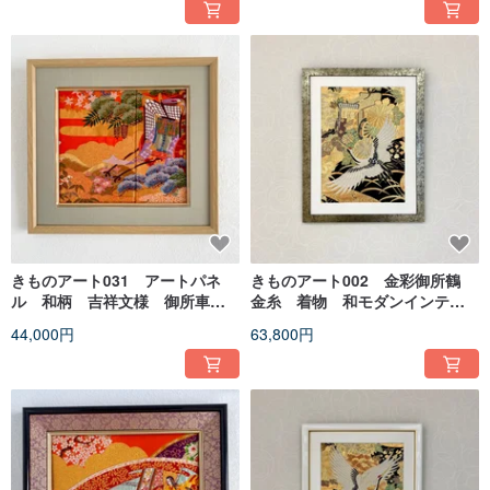
きものアート031 アートパネ
きものアート002 金彩御所鶴
ル 和柄 吉祥文様 御所車
金糸 着物 和モダンインテリ
お祝い 着物リメイクアート
ア 縁起物 made in japan
44,000円
63,800円