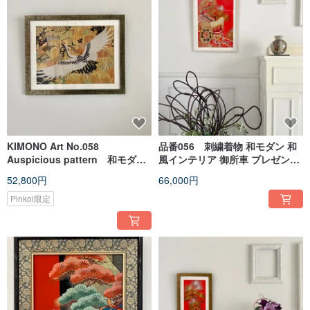
KIMONO Art No.058
品番056 刺繍着物 和モダン 和
Auspicious pattern 和モダン
風インテリア 御所車 プレゼント
インテリア 縁起物 きものア
縁起物 額装インテリア made in
52,800円
66,000円
ート 壁掛け １点もの
japan
Pinkoi限定