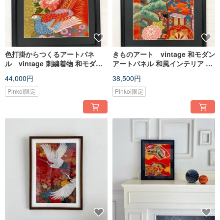
色打掛からつくるアートパネ
きものアート vintage 和モダン
ル vintage 刺繍着物 和モダン
アートパネル 和風インテリア 梅
和風インテリア プレゼント雉 結
プレゼント 結婚祝 新築祝 長寿祝
44,000円
38,500円
婚祝 新築祝 長寿祝 縁起物 額装
縁起物 105 made in japan
インテリア 額装106
Pinkoi限定
Pinkoi限定