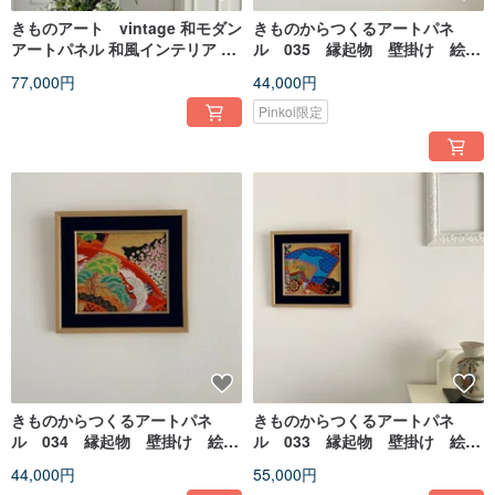
きものアート vintage 和モダン
きものからつくるアートパネ
アートパネル 和風インテリア 梅
ル 035 縁起物 壁掛け 絵
プレゼント 結婚祝 新築祝 長寿祝
画 1点もの 金糸 鶴
77,000円
44,000円
縁起物 050 made in japan
Pinkoi限定
きものからつくるアートパネ
きものからつくるアートパネ
ル 034 縁起物 壁掛け 絵
ル 033 縁起物 壁掛け 絵
画 1点もの 松 鶴
画 1点もの
44,000円
55,000円