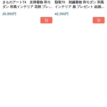
きものアート74 友禅着物 和モ
額装70 刺繍着物 和モダン 和風
ダン 和風インテリア 花柄 プレゼ
インテリア 扇 プレゼント 結婚祝
ント 結婚祝い 新築祝い made in
新築祝 長寿祝 縁起物 額装インテ
26,950円
42,350円
japan
リア made in japan
きものアート57 ユーズド着物
きものアート53 ユーズド着物
色打掛 刺繍着物 花 アート
色打掛 刺繍着物 ピンク
フレーム 和インテリア プレ
花 アートフレーム 和インテ
23,100円
26,950円
ゼント 贈答品 縁起物
リア プレゼント 贈答品縁起
物 art panel