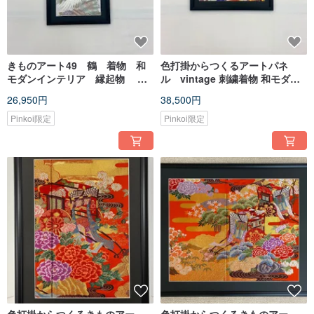
きものアート49 鶴 着物 和
色打掛からつくるアートパネ
モダンインテリア 縁起物 長
ル vintage 刺繍着物 和モダン
寿祝い made in japan
和風インテリア プレゼント 模様
26,950円
38,500円
替え 縁起物 額装インテリア 46
Pinkoi限定
Pinkoi限定