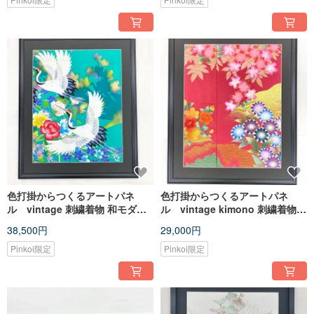
額装インテリア83
ンテリア 75
色打掛からつくるアートパネ
色打掛からつくるアートパネ
ル vintage 刺繍着物 和モダン
ル vintage kimono 刺繍着物
和風インテリア プレゼント 鶴 結
和モダン 和風インテリア プレゼ
38,500円
29,000円
婚祝 新築祝 長寿祝 縁起物 額装
ント 花柄 結婚祝 新築祝 縁起物
インテリア 額装58
額装インテリア55
Pinkoi限定
Pinkoi限定