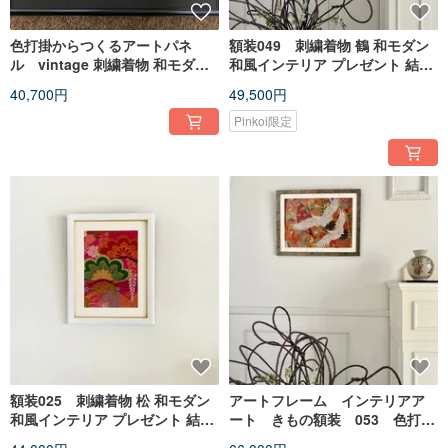
色打掛からつくるアートパネ
額装049 刺繍着物 鶴 和モダン
ル vintage 刺繍着物 和モダン
和風インテリア プレゼント 結婚
和風インテリア プレゼント 花柄
祝 新築祝 長寿祝 縁起物 額装イ
40,700円
49,500円
結婚祝 新築祝 長寿祝 縁起物 額
ンテリア made in japan
装インテリア 36
Pinkoi限定
額装025 刺繍着物 松 和モダン
アートフレーム インテリアア
和風インテリア プレゼント 結婚
ート きもの額装 053 色打
祝 新築祝 長寿祝 縁起物 額装イ
掛 黒 鶴 和モダンインテリ