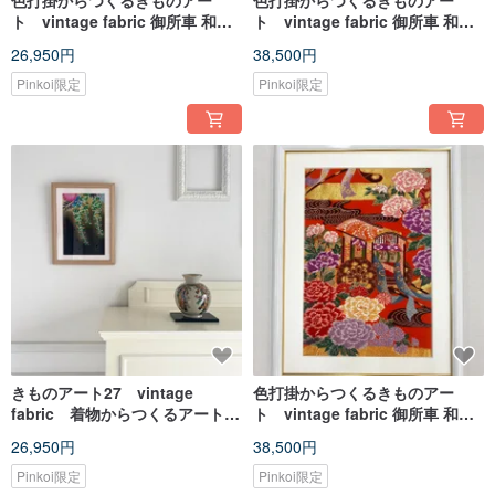
色打掛からつくるきものアー
色打掛からつくるきものアー
ト vintage fabric 御所車 和モ
ト vintage fabric 御所車 和モ
ダン アートパネル 和風インテリ
ダン アートパネル 和風インテリ
26,950円
38,500円
ア プレゼント お祝い 縁起物 額
ア プレゼント お祝い 縁起物 額
装インテリア 40
装インテリア 37
Pinkoi限定
Pinkoi限定
きものアート27 vintage
色打掛からつくるきものアー
fabric 着物からつくるアートパ
ト vintage fabric 御所車 和モ
ネル 友禅 贈答品 和モダン
ダン アートパネル 和風インテリ
26,950円
38,500円
インテリア made in japan
ア プレゼント お祝い 縁起物 額
装インテリア 19
Pinkoi限定
Pinkoi限定