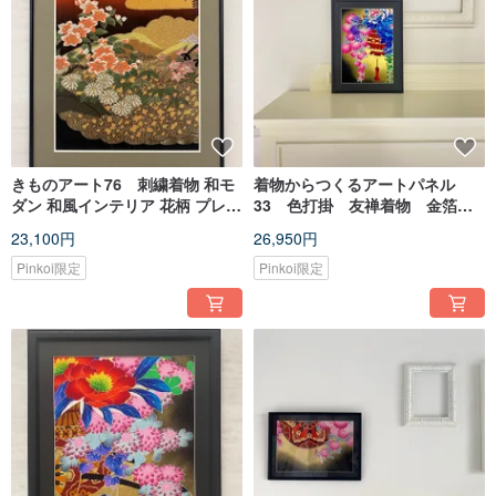
きものアート76 刺繍着物 和モ
着物からつくるアートパネル
ダン 和風インテリア 花柄 プレゼ
33 色打掛 友禅着物 金箔
ント 結婚祝い 新築祝い 長寿祝い
着物リメイク 新築祝い 和室
23,100円
26,950円
縁起物
インテリア 縁起物
Pinkoi限定
Pinkoi限定