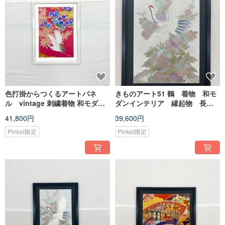
色打掛からつくるアートパネ
きものアート51 鶴 着物 和モ
ル vintage 刺繍着物 和モダン
ダンインテリア 縁起物 長寿
和風インテリア プレゼント 鶴 結
祝い made in japan
41,800円
39,600円
婚祝 新築祝 長寿祝 縁起物 額装
インテリア 額装54
Pinkoi限定
Pinkoi限定