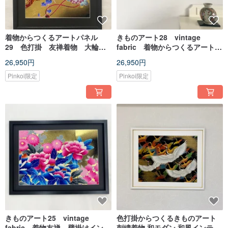
着物からつくるアートパネル
きものアート28 vintage
29 色打掛 友禅着物 大輪
fabric 着物からつくるアートパ
着物リメイク 新築祝い 和室
ネル 友禅 贈答品 和モダン
26,950円
26,950円
インテリア 縁起物
インテリア made in japan
Pinkoi限定
Pinkoi限定
きものアート25 vintage
色打掛からつくるきものアート
fabric 着物友禅 壁掛けインテ
刺繍着物 和モダン 和風インテリ