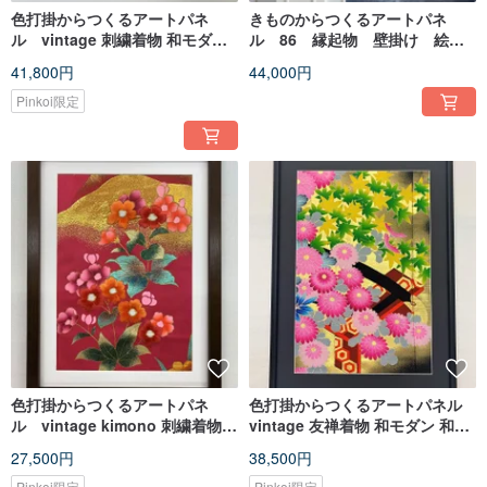
色打掛からつくるアートパネ
きものからつくるアートパネ
ル vintage 刺繍着物 和モダン
ル 86 縁起物 壁掛け 絵
和風インテリア プレゼント 鶴 結
画 1点もの 松 鶴 扇
41,800円
44,000円
婚祝 新築祝 長寿祝 縁起物 額装
インテリア 額装96
Pinkoi限定
色打掛からつくるアートパネ
色打掛からつくるアートパネル
ル vintage kimono 刺繍着物
vintage 友禅着物 和モダン 和風
和モダン 和風インテリア プレゼ
インテリア プレゼント 花柄 結婚
27,500円
38,500円
ント 花柄 結婚祝 新築祝 縁起物
祝 新築祝 長寿祝 縁起物 額装イ
Pinkoi限定
Pinkoi限定