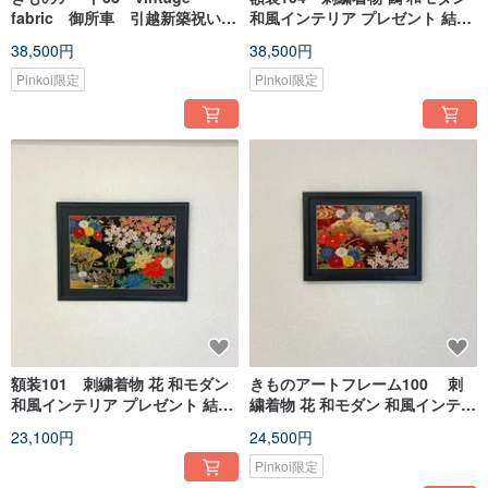
fabric 御所車 引越新築祝い
和風インテリア プレゼント 結婚
和モダンインテリア きものア
祝 新築祝 長寿祝 縁起物 額装イ
38,500円
38,500円
ートパネル made in japan
ンテリア made in japan
Pinkoi限定
Pinkoi限定
額装101 刺繍着物 花 和モダン
きものアートフレーム100 刺
和風インテリア プレゼント 結婚
繍着物 花 和モダン 和風インテリ
祝 新築祝 長寿祝 縁起物 額装イ
ア プレゼント 結婚祝 新築祝 長
23,100円
24,500円
ンテリア made in japan
寿祝 縁起物 額装インテリア
Pinkoi限定