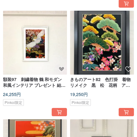
額装97 刺繍着物 鶴 和モダン
きものアート82 色打掛 着物
和風インテリア プレゼント 結婚
リメイク 黒 松 花柄 アー
祝 新築祝 長寿祝 縁起物 額装イ
トフレーム 新築祝い プレゼ
24,255円
19,250円
ンテリア made in japan
ント 和インテリア 贈答品
Pinkoi限定
Pinkoi限定