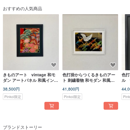
おすすめの人気商品
きものアート vintage 和モ
色打掛からつくるきものアー
色打
ダン アートパネル 和風インテ
ト 刺繍着物 和モダン 和風イ
ル 
リア 梅 プレゼント 結婚祝 新
ンテリア 鶴 プレゼント 結婚
ン 
38,500円
41,800円
44,
築祝 長寿祝 縁起物 014 made
祝 新築祝 長寿祝 縁起物 イン
雉 
in japan
テリア 007 made in japan
物 
Pinkoi限定
Pinkoi限定
Pin
ブランドストーリー