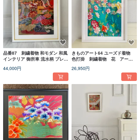
品番87 刺繍着物 和モダン 和風
きものアート64 ユーズド着物
インテリア 御所車 流水柄 プレゼ
色打掛 刺繍着物 花 アート
ント 結婚祝 新築祝 長寿祝 縁起
フレーム 和インテリア プレ
44,000円
26,950円
物 額装インテリア
ゼント 贈答品 縁起物