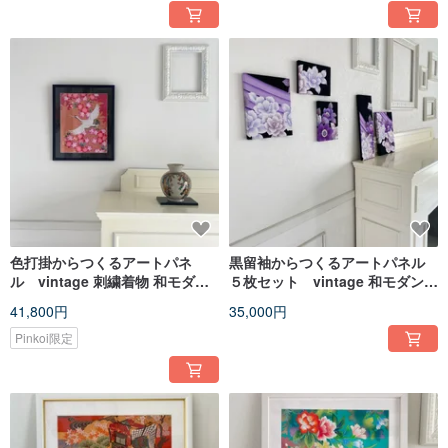
色打掛からつくるアートパネ
黒留袖からつくるアートパネル
ル vintage 刺繍着物 和モダン
５枚セット vintage 和モダン
和風インテリア プレゼント 鶴 結
和風インテリア プレゼント 花柄
41,800円
35,000円
婚祝 新築祝 長寿祝 縁起物 額装
結婚祝 新築祝
インテリア 額装9
Pinkoi限定