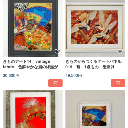
きものアート14 vintage
きものからつくるアートパネル
fabric 色鮮やかな扇の縁起が良
019 鶴 1点もの 壁掛け 和
い贈物 壁掛け 和モダンイン
柄 吉祥文様 長寿祝い 和モ
30,800円
49,500円
テリア 引越新築祝い
ダンインテリア きものアート
made in japan