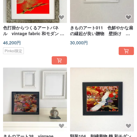
色打掛からつくるアートパネ
きものアート011 色鮮やかな扇
ル vintage fabric 和モダン 和
の縁起が良い贈物 壁掛け 和
風インテリア 松 プレゼント 結婚
モダンインテリア 引越新築祝
46,200円
30,000円
祝 新築祝 長寿祝 縁起物 額装イ
い made in japan
ンテリア 055
Pinkoi限定
きものアート38 vintage
額装104 刺繍着物 鶴 和モダン