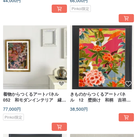
44,000円
66,000円
ンテリア
ア 縁起物 長寿祝い 引越祝
い 和室
Pinkoi限定
着物からつくるアートパネル
きものからつくるアートパネ
052 和モダンインテリア 縁起
ル 12 壁掛け 和柄 吉祥文
物 御所車 贈答品 壁掛け
様 鴛鴦 和モダンインテリ
77,000円
38,500円
お祝い 着物リメイク
ア 1点もの
Pinkoi限定