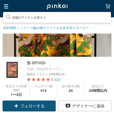
話題のアイテムを探そう
送料無料
ミッフィー
編み物
オリジナル文具
毛糸
スヌーピー
雅-MIYABI-
日本 | 2022年オープン
前回オンライン
24時間以内
5.0
(2)
発送までの所要
フォロワー数
合計販売点数
返信まで
時間
413
24
24時間以内
1〜3日
フォローする
デザイナーに連絡