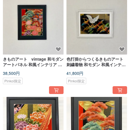
一枚の着物を無駄にすることのないよう、裏地も額装を保管・保護する入れ物
として使用しております。
縁起物のインテリアとして、贈答用にも喜ばれます。
Instagram @sapporo.miyabi
きものアート vintage 和モダン
色打掛からつくるきものアート
アートパネル 和風インテリア 梅
刺繍着物 和モダン 和風インテリ
プレゼント 結婚祝 新築祝 長寿祝
ア 鶴 プレゼント 結婚祝 新築祝
38,500円
41,800円
縁起物 014 made in japan
長寿祝 縁起物 インテリア 007
made in japan
Pinkoi限定
Pinkoi限定