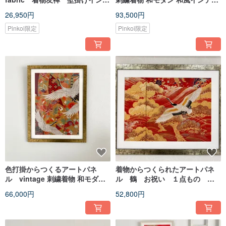
リア 和モダン 新築引越祝い
ア 鶴 プレゼント 結婚祝 新築祝
26,950円
93,500円
made in japan
長寿祝 縁起物 額装インテリア
005
Pinkoi限定
Pinkoi限定
色打掛からつくるアートパネ
着物からつくられたアートパネ
ル vintage 刺繍着物 和モダン
ル 鶴 お祝い １点もの
和風インテリア プレゼント 鶴 結
KIMONO Art 20 Auspicious
66,000円
52,800円
婚祝 新築祝 長寿祝 縁起物 額装
pattern
インテリア 051