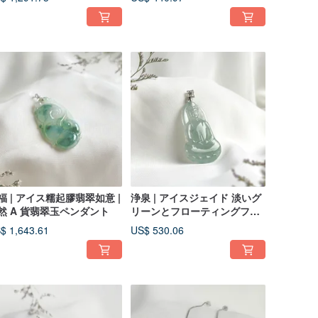
福 | アイス糯起膠翡翠如意 |
浄泉 | アイスジェイド 淡いグ
然 A 貨翡翠玉ペンダント
リーンとフローティングフラ
ワーの翡翠 | 観音菩薩の玉瓶
$ 1,643.61
US$ 530.06
像 | 天然 A 貨翡翠ペンダント