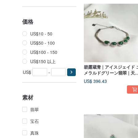
価格
US$10 - 50
US$50 - 100
US$100 - 150
US$150 以上
碧露蔵青 | アイスジェイド 
US$
-
メラルドグリーン翡翠 | 天
A 貨翡翠ブレスレット
US$ 396.43
素材
翡翠
宝石
真珠