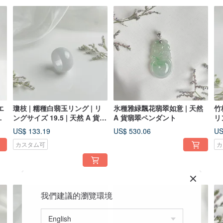
エ
瓊枝 | 糯種白翡玉リング | リ
氷種雅緑飄花翡翠如意 | 天然
竹
然
ングサイズ 19.5 | 天然 A 貨翡
A 貨翡翠ペンダント
リ
翠
然
US$ 133.19
US$ 530.06
US
カスタム可
カ
我們建議的瀏覽環境