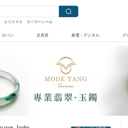
み
クリスマス
ラベラーシール
ィ
ドリンクホルダー 台湾
・カバン
文房具
家電・デジタル
グ
クーポン取得
ung Jade