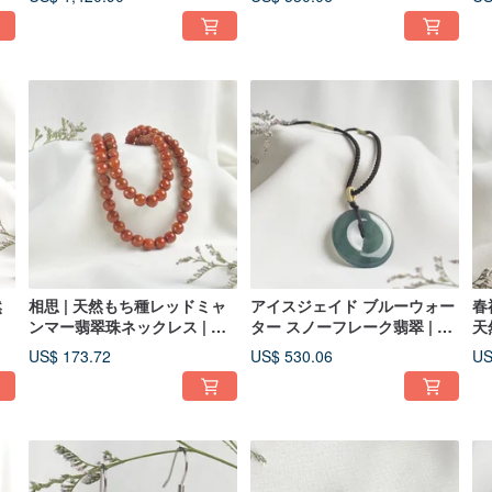
然
相思 | 天然もち種レッドミャ
アイスジェイド ブルーウォー
春
ンマー翡翠珠ネックレス | 天
ター スノーフレーク翡翠 | 平
天
然 A 貨翡翠ネックレス
安扣 (ピーアンコウ) | 天然 A
US$ 173.72
US$ 530.06
US
貨翡翠ペンダントネックレス