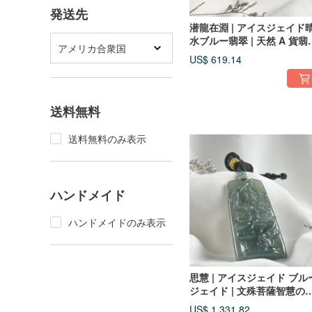
発送先
潜龍在淵 | アイスジェイド
水ブルー翡翠 | 天然 A 貨翡
アメリカ合衆国
玉ペンダントネックレス
US$ 619.14
送料無料
送料無料のみ表示
ハンドメイド
ハンドメイドのみ表示
思慧 | アイスジェイド ブル
ジェイド | 文殊菩薩智慧の
剣像 | 天然 A 貨翡翠ペンダ
US$ 1,331.82