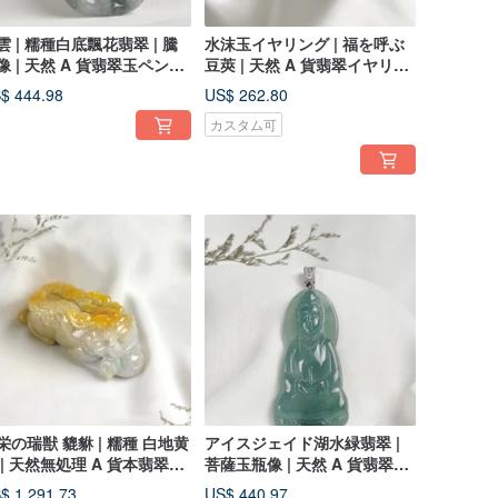
雲 | 糯種白底飄花翡翠 | 騰
水沫玉イヤリング | 福を呼ぶ
像 | 天然 A 貨翡翠玉ペンダ
豆莢 | 天然 A 貨翡翠イヤリン
ト ネックレス
グ
$ 444.98
US$ 262.80
カスタム可
栄の瑞獣 貔貅 | 糯種 白地黄
アイスジェイド湖水緑翡翠 |
 | 天然無処理 A 貨本翡翠ペ
菩薩玉瓶像 | 天然 A 貨翡翠ペ
ダント
ンダントネックレス
$ 1,291.73
US$ 440.97