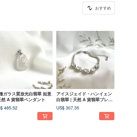
おすすめ
種ガラス質放光白翡翠 如意
アイスジェイド・ハンイェン
 天然 A 貨翡翠ペンダント
白翡翠 | 天然 A 貨翡翠ブレス
レット
$ 485.52
US$ 307.35