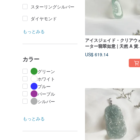
スターリングシルバー
ダイヤモンド
もっとみる
アイスジェイド・クリアウ
ーター翡翠如意 | 天然 A 貨
翠玉ペンダント
US$ 619.14
カラー
グリーン
ホワイト
ブルー
パープル
シルバー
もっとみる