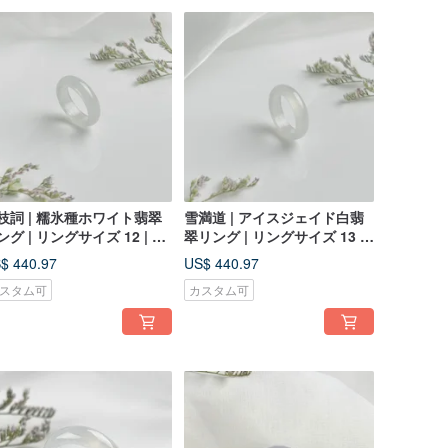
枝詞 | 糯氷種ホワイト翡翠
雪満道 | アイスジェイド白翡
ング | リングサイズ 12 | 天
翠リング | リングサイズ 13 |
 A 貨翡翠
天然 A 貨翡翠
$ 440.97
US$ 440.97
スタム可
カスタム可