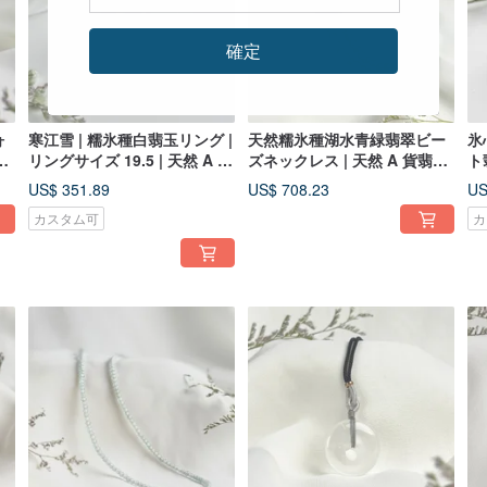
確定
ォ
寒江雪 | 糯氷種白翡玉リング |
天然糯氷種湖水青緑翡翠ビー
氷
翡
リングサイズ 19.5 | 天然 A 貨
ズネックレス | 天然 A 貨翡翠
ト
翡翠
ネックレス
9.
US$ 351.89
US$ 708.23
US
カスタム可
カ