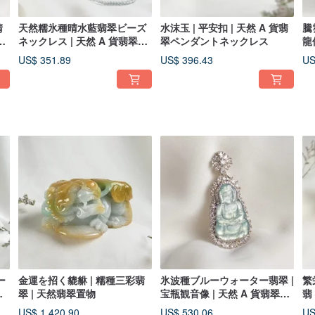
晴
天然糯氷種晴水藍翡翠ビーズ
水沫玉 | 平安扣 | 天然 A 貨翡
騰
翠
ネックレス | 天然 A 貨翡翠ネ
翠ペンダントネックレス
龍
ックレス
ン
US$ 351.89
US$ 396.43
US
ー
金運を招く貔貅 | 糯種三彩翡
氷波種ブルーウォーター翡翠 |
繁
宝
翠 | 天然翡翠置物
宝瓶観音像 | 天然 A 貨翡翠ペ
翡
ン
ンダントネックレス
ン
US$ 1,420.90
US$ 530.06
US