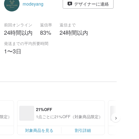
modeyang
デザイナーに連絡
前回オンライン
返信率
返信まで
24時間以内
83%
24時間以内
発送までの平均所要時間
1〜3日
21%OFF
20%O
品限定）
1点ごとに21%OFF（対象商品限定）
1点ご
細
対象商品を見る
割引詳細
対象商品を