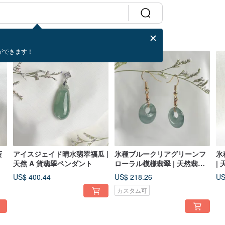
ができます！
藍
アイスジェイド晴水翡翠福瓜 |
氷種ブルークリアグリーンフ
氷
天然 A 貨翡翠ペンダント
ローラル模様翡翠 | 天然翡翠
|
ピアス
US$ 400.44
US$ 218.26
US
カスタム可