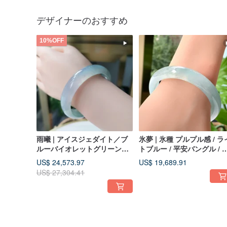
デザイナーのおすすめ
10%OFF
雨曦 | アイスジェダイト／ブ
氷夢 | 氷種 プルプル感 / ラ
ルーバイオレットグリーン／
トブルー / 平安バングル / 
平安バングル／手首周り18.5 |
首周り18 | 天然A貨翡翠バ
US$ 24,573.97
US$ 19,689.91
天然A貨翡翠バングル
グル
US$ 27,304.41