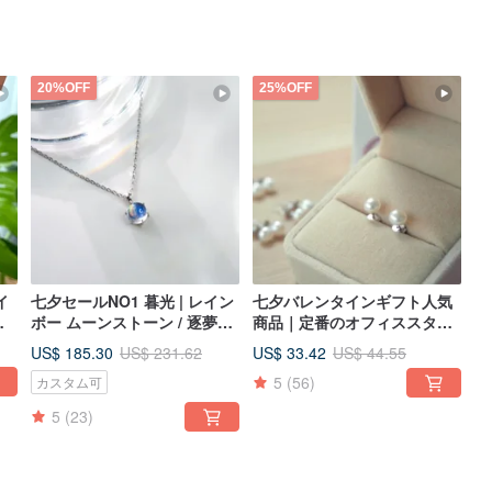
20%OFF
25%OFF
イ
七夕セールNO1 暮光 | レイン
七夕バレンタインギフト人気
手
ボー ムーンストーン / 逐夢シ
商品｜定番のオフィススタイ
ン
リーズ | 天然石ネックレス
ル｜スタッドピアス｜天然パ
US$ 185.30
US$ 33.42
US$ 231.62
US$ 44.55
ールピアス
5
(56)
カスタム可
5
(23)