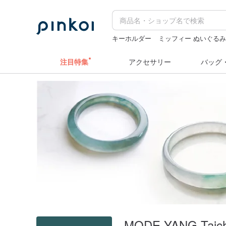
キーホルダー
ミッフィー ぬいぐる
台湾 24金 ネックレス
水着
ミッフ
注目特集
アクセサリー
バッグ
MODE YANG Taich