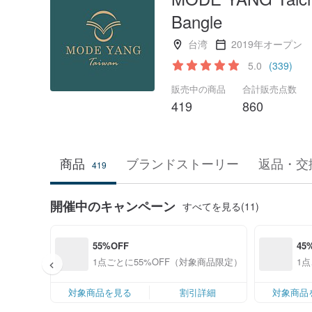
Bangle
台湾
2019年オープン
5.0
(339)
販売中の商品
合計販売点数
419
860
商品
ブランドストーリー
返品・交
419
開催中のキャンペーン
すべてを見る(11)
55%OFF
45
1点ごとに55%OFF（対象商品限定）
1
対象商品を見る
割引詳細
対象商品