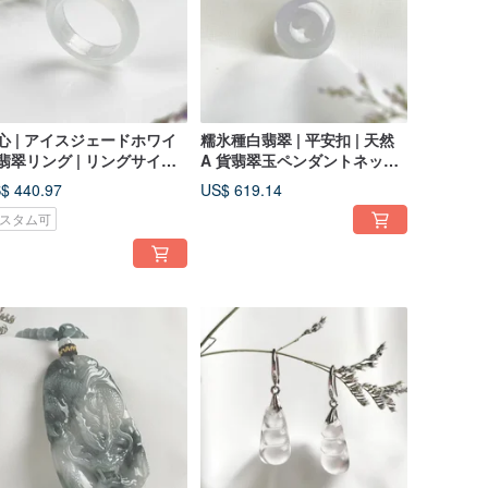
心 | アイスジェードホワイ
糯氷種白翡翠 | 平安扣 | 天然
翡翠リング | リングサイズ
A 貨翡翠玉ペンダントネック
5 | 天然 A 貨翡翠
レス
$ 440.97
US$ 619.14
スタム可