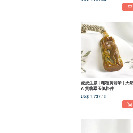
トネックレス
虎虎生威 | 糯種黄翡翠 | 天
A 貨翡翠玉佩掛件
US$ 1,737.15