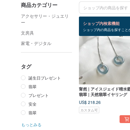
商品カテゴリー
アクセサリー・ジュエリ
検索結果：419 件
ー
ショップ内検索機能
ショップ内の商品を探すこと
文房具
家電・デジタル
タグ
誕生日プレゼント
翡翠
甯然 | アイスジェイド晴水
翡翠 | 天然翡翠イヤリング
プレゼント
US$ 218.26
安全
カスタム可
翡翠
もっとみる