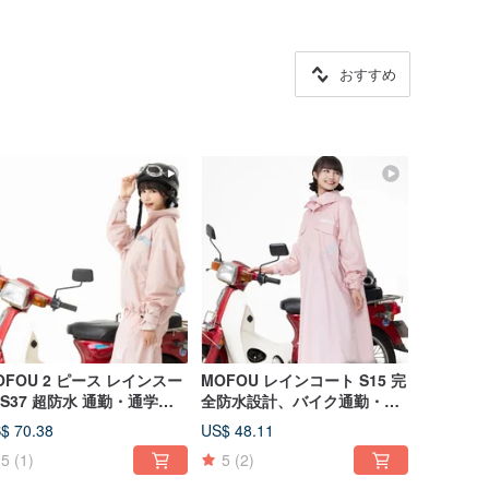
おすすめ
OFOU 2 ピース レインスー
MOFOU レインコート S15 完
 S37 超防水 通勤・通学向
全防水設計、バイク通勤・通
 豪雨対応レインウェア
学の雨の日も安心の一体型
$ 70.38
US$ 48.11
5
(1)
5
(2)