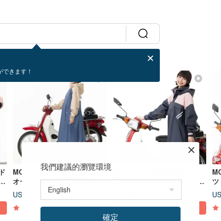
ができます！
我們建議的瀏覽環境
ド
MOFOU ワンピース フロント
MOFOU 一体型 超防水 バイ
M
オープン 二層式 完全防水レイ
ク通勤者向け サイドオープン
ツ
ンコート S19 超防水 バイク
ポンチョ型レインコート S34
け
US$ 57.02
US$ 52.56
US
通勤・通学、豪雨対策に
5
(1)
確定