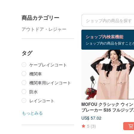
商品カテゴリー
アウトドア・レジャー
検索結果：6 件
ショップ内検索機能
ショップ内の商品を探すこと
タグ
ケープレインコート
機関車
機関車用レインコート
防水
レインコート
MOFOU クラシック ウィン
ブレーカー S35 フルジップ
もっとみる
防水 レインコート 豪雨対策
US$ 57.02
自転車通勤対応
5
(3)