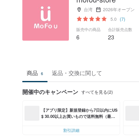
台湾
2026年オープン
5.0
(7)
販売中の商品
合計販売点数
6
23
商品
返品・交換に関して
6
開催中のキャンペーン
すべてを見る(2)
【アプリ限定】新規登録から7日以内にUS
$ 30.00以上お買いもので送料無料（最大U
S$ 6.00OFF）
割引詳細