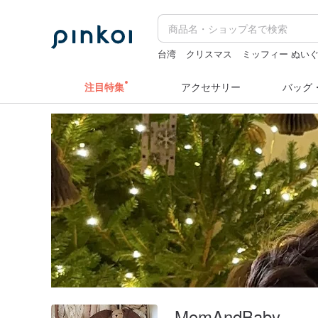
台湾
クリスマス
ミッフィー ぬい
ラベラーシール
スタンプ
ラベルシ
注目特集
アクセサリー
バッグ
MomAndBaby