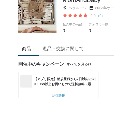
ベラルーシ
2023年オ
0.0
(0)
販売中の商品
フォロワー数
0
0
商品
返品・交換に関して
0
開催中のキャンペーン
すべてを見る(1)
【アプリ限定】新規登録から7日以内に30,
00 US$以上お買いもので送料無料（最大
6,00 US$OFF）
割引詳細