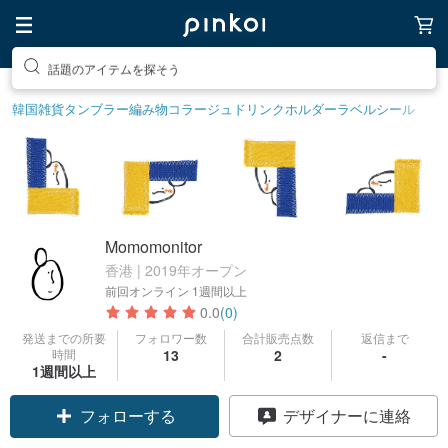
話題のアイテムを探そう
韓国雑貨
タンブラー
編み物
コラージュ
ドリンクホルダー
ラベルシール
Momomonitor
香港 | 2019年オープン
前回オンライン
1週間以上
0.0
(0)
発送までの所要
フォロワー数
合計販売点数
返信まで
時間
13
2
-
1週間以上
フォローする
デザイナーに連絡