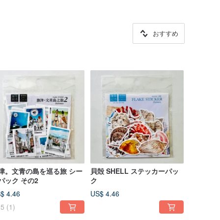
おすすめ
津。文青の島を巡る旅 シー
貝殻 SHELL ステッカーパッ
パック その2
ク
$ 4.46
US$ 4.46
5
(1)