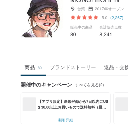
台湾
2017年オープン
5.0
(2,267)
販売中の商品
合計販売点数
80
8,241
商品
ブランドストーリー
返品・交
80
開催中のキャンペーン
すべてを見る(2)
【アプリ限定】新規登録から7日以内にUS
$ 30.00以上お買いもので送料無料（最大U
S$ 6.00OFF）
割引詳細