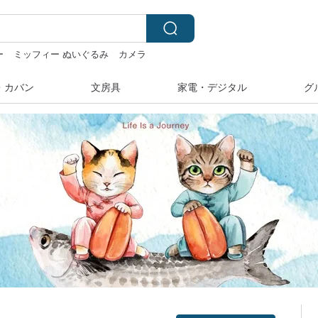
ー
ミッフィー ぬいぐるみ
カメラ
ネックレス
miffy
・カバン
文房具
家電・デジタル
グ