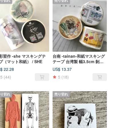
り切れ
売り切れ
彩習作 -she マスキングテ
台南 -tainan-和紙マスキング
プ（マット和紙） / SHE
テープ 台湾製 幅3.5cm 剝離
紙付
$ 22.28
US$ 13.37
5
(44)
5
(18)
り切れ
売り切れ