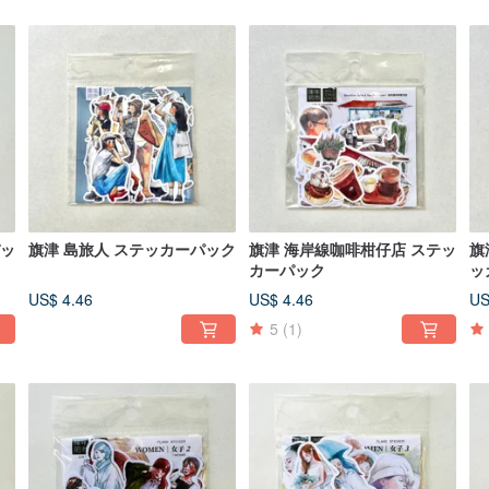
パッ
旗津 島旅人 ステッカーパック
旗津 海岸線咖啡柑仔店 ステッ
旗
カーパック
ッ
US$ 4.46
US$ 4.46
US
5
(1)