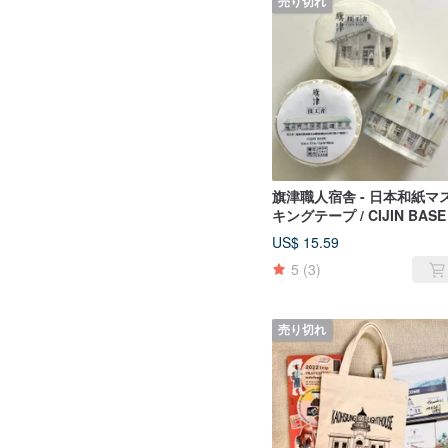
売り切れ
旗津職人宿舎 - 日本和紙マ
キングテープ / CIJIN BASE
US$ 15.59
5
(3)
売り切れ