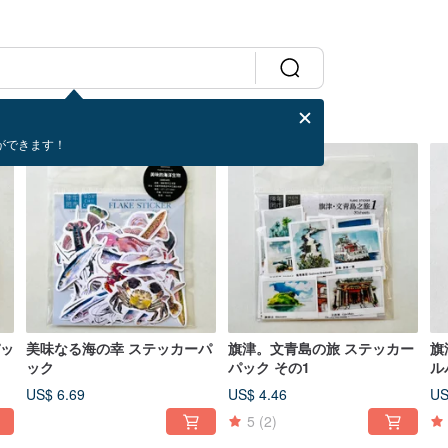
ができます！
パッ
美味なる海の幸 ステッカーパ
旗津。文青島の旅 ステッカー
旗
ック
パック その1
ル
US$ 6.69
US$ 4.46
US
5
(2)