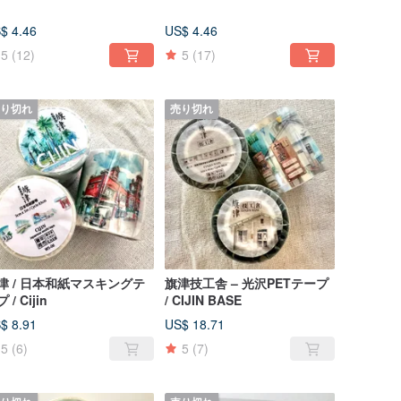
$ 4.46
US$ 4.46
5
(12)
5
(17)
り切れ
売り切れ
津 / 日本和紙マスキングテ
旗津技工舎 – 光沢PETテープ
 / Cijin
/ CIJIN BASE
$ 8.91
US$ 18.71
5
(6)
5
(7)