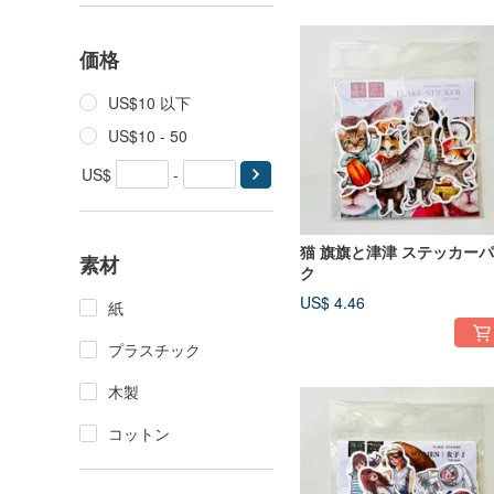
価格
US$10 以下
US$10 - 50
US$
-
猫 旗旗と津津 ステッカー
素材
ク
US$ 4.46
紙
プラスチック
木製
コットン