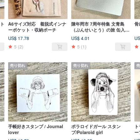
スト
A6サイズ対応 着脱式インナ
陳年罔市 7周年特集 文青島
骨
ーポケット・収納ポーチ
（ぶんせいとう）の旅 缶入り
ステッカーセット
US$ 17.78
US$ 4.01
US
5
(2)
5
(1)
売り切れ
売り切れ
売
手帳好きスタンプ / Journal
ポラロイドガール スタン
ト
lover
プ/Polaroid girl
ープ