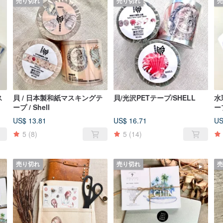
売り切れ
売り切れ
売
ス
貝 / 日本製和紙マスキングテ
貝/光沢PETテープ/SHELL
水
ープ / Shell
ー
US$ 13.81
US$ 16.71
US
5
(8)
5
(14)
売り切れ
売り切れ
売