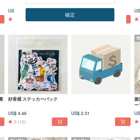
US$ 4.46
US$ 4.46
US
確定
5
(1)
5
(1)
売
素
好骨感 ステッカーパック
旗
ープ
US$ 4.46
US$ 2.31
US
5
(16)