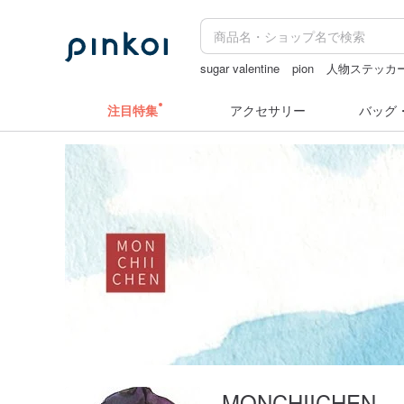
sugar valentine
pion
人物ステッカ
ドリンクホルダー 台湾
台湾 24金 
注目特集
アクセサリー
バッグ
MONCHIICHEN