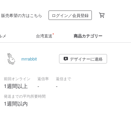
販売希望の方はこちら
ログイン／会員登録
ルメ
台湾直送
商品カテゴリー
mrrabbit
デザイナーに連絡
前回オンライン
返信率
返信まで
1週間以上
-
-
発送までの平均所要時間
1週間以内