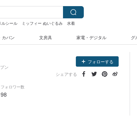
ベルシール
ミッフィー ぬいぐるみ
水着
・カバン
文房具
家電・デジタル
グ
フォローする
ープン
シェアする
フォロワー数
98