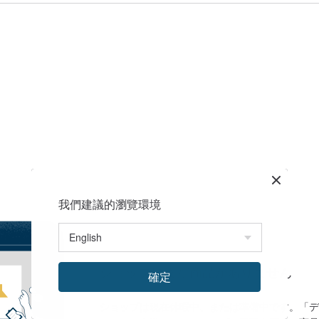
我們建議的瀏覽環境
ショップにまだ商品がありません
確定
ショップは現在休暇中、または準備中です。「デ