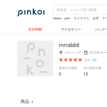
hwara
pion
クリスマス
台湾
ラ
zizifei
注目特集
アクセサリー
バッグ
mrrabbit
マレーシア
2015年オ
5.0
(3)
販売中の商品
合計販売点数
0
12
商品
0