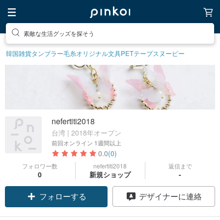
素敵な生活グッズを探そう
韓国雑貨
タンブラー
毛糸
オリジナル文具
PETテープ
スヌーピー
nefertiti2018
台湾 | 2018年オープン
前回オンライン
1週間以上
0.0
(0)
フォロワー数
nefertiti2018
返信まで
0
新規ショップ
-
フォローする
デザイナーに連絡