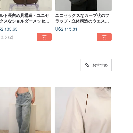
ルト長留め具構造 - ユニセ
ユニセックスなカーブ状のフ
クスなショルダーメッセン
ラップ - 立体構造のウエスト
ャーバッグ - 茶色
バッグ/バックパック - 黒
$ 133.63
US$ 115.81
3.5
(2)
おすすめ