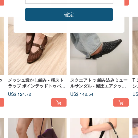
確定
ゥ
メッシュ透かし編み - 横スト
スクエアトゥ 編み込みミュー
T
ラップ ポインテッドトゥバレ
ルサンダル - 減圧エアクッシ
シ
エシューズ - 茶色
ョン - ブラック
ー
US$ 124.72
US$ 142.54
US