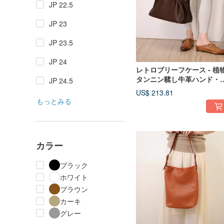
JP 22.5
JP 23
JP 23.5
JP 24
レトロブリーフケース - 植
タンニン鞣し牛革ハンド・
JP 24.5
ョルダーバッグ - 茶色
US$ 213.81
もっとみる
カラー
ブラック
ホワイト
ブラウン
カーキ
グレー