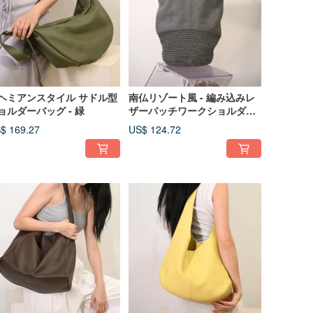
ヘミアンスタイル サドル型
南仏リゾート風 - 編み込みレ
ョルダーバッグ - 緑
ザーパッチワークショルダー
バッグ - グレー
$ 169.27
US$ 124.72