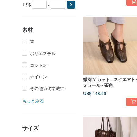
US$
-
素材
革
ポリエステル
コットン
ナイロン
微深 V カット - スクエアト
ミュール - 茶色
その他の化学繊維
US$ 146.99
もっとみる
サイズ