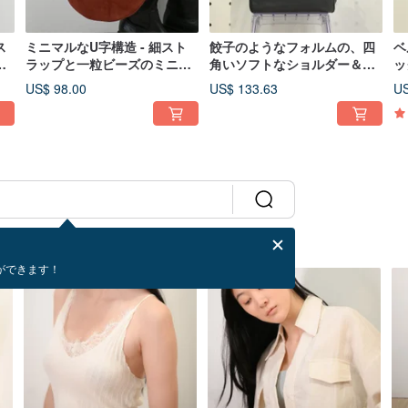
ス
ミニマルなU字構造 - 細スト
餃子のようなフォルムの、四
ベ
ヒ
ラップと一粒ビーズのミニバ
角いソフトなショルダー＆ク
ッ
ッグ - 赤
ロスボディバッグ - 黒
ジ
US$ 98.00
US$ 133.63
US
ができます！