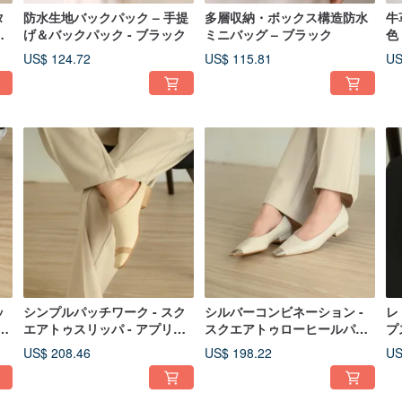
タ
防水生地バックパック – 手提
多層収納・ボックス構造防水
牛
茶
げ＆バックパック - ブラック
ミニバッグ – ブラック
色
US$ 124.72
US$ 115.81
US
ッ
シンプルパッチワーク - スク
シルバーコンビネーション -
レ
-
エアトゥスリッパ - アプリコ
スクエアトゥローヒールパン
プ
ット
プス - ベージュ
US$ 208.46
US$ 198.22
US