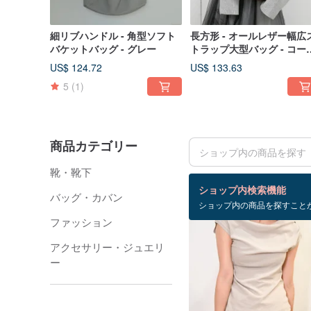
細リブハンドル - 角型ソフト
長方形 - オールレザー幅広
バケットバッグ - グレー
トラップ大型バッグ - コー
ー
US$ 124.72
US$ 133.63
5
(1)
商品カテゴリー
靴・靴下
検索結果：477 件
ショップ内検索機能
バッグ・カバン
ショップ内の商品を探すこと
ファッション
アクセサリー・ジュエリ
ー