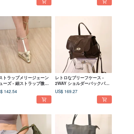
 ストラップメリージェーン
レトロなブリーフケース -
ューズ - 細ストラップ微ヒ
2WAY ショルダーバックパッ
ルサンダル - シャンパン
ク - 茶色
$ 142.54
US$ 169.27