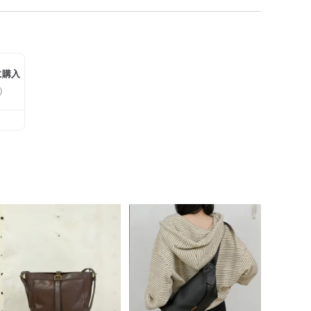
に購入
）