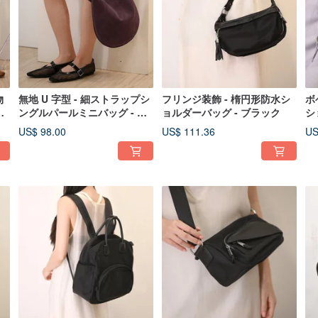
物
無地 U 字型 - 細ストラップシ
フリンジ装飾 - 楕円形防水シ
ボ
シ
ングルパールミニバッグ - パ
ョルダーバッグ - ブラック
シ
ープル
US$ 98.00
US$ 111.36
US