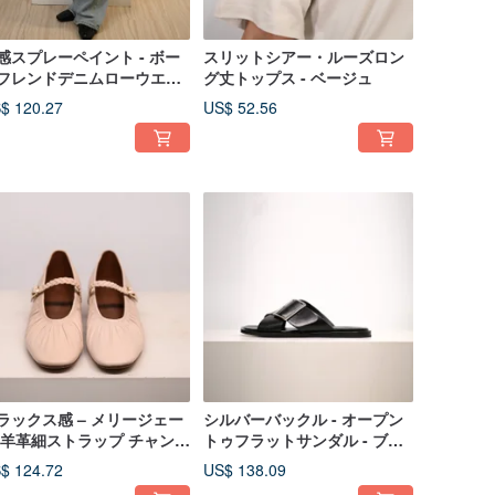
感スプレーペイント - ボー
スリットシアー・ルーズロン
フレンドデニムローウエス
グ丈トップス - ベージュ
ワイドパンツ - ブルー
$ 120.27
US$ 52.56
ラックス感 – メリージェー
シルバーバックル - オープン
 羊革細ストラップ チャンキ
トゥフラットサンダル - ブラ
ヒール – 白い
ック
$ 124.72
US$ 138.09