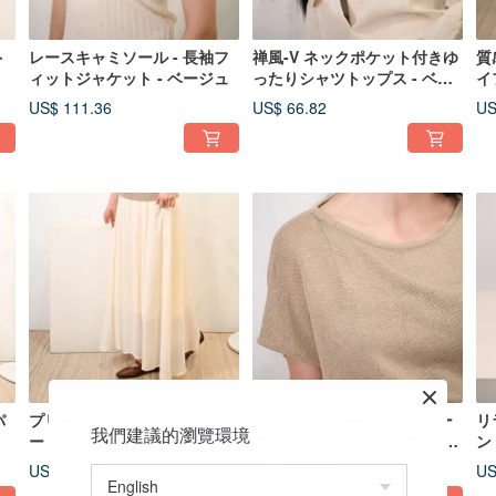
ト
レースキャミソール - 長袖フ
禅風-V ネックポケット付きゆ
質
ィットジャケット - ベージュ
ったりシャツトップス - ベー
イ
ジュ
ト
US$ 111.36
US$ 66.82
US
パ
プリーツ構造のふんわりスカ
アシンメトリー袖口 - サマー
リ
我們建議的瀏覽環境
ート - M ベージュ
ニット透かし編みトップス -
ン
カーキ
ー
US$ 98.00
US$ 106.91
US