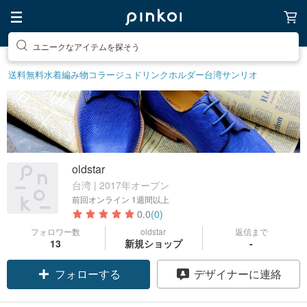
ユニークなアイテムを探そう
送料無料
水着
編み物
コラージュ
ドリンクホルダー
台湾サンリオ
oldstar
台湾 | 2017年オープン
前回オンライン
1週間以上
0.0
(0)
フォロワー数
oldstar
返信まで
13
新規ショップ
-
フォローする
デザイナーに連絡