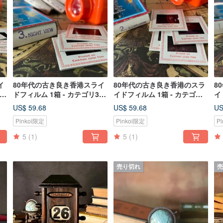
イ
80年代の古き良き香港スライ
80年代の古き良き香港のスラ
8
.
ドフィルム 1箱 - カテゴリ3.
イドフィルム 1箱 - カテゴリ
イ
夜景 Night View
2. 九龍（Kowloon）
1.
US$ 59.68
US$ 59.68
US
Pinkoi限定
Pinkoi限定
P
5
(1)
5
(1)
売り切れ
売