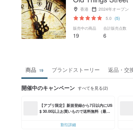
香港
2024年オープン
5.0
(5)
販売中の商品
合計販売点数
19
6
商品
ブランドストーリー
返品・交
19
開催中のキャンペーン
すべてを見る(2)
【アプリ限定】新規登録から7日以内にUS
$ 30.00以上お買いもので送料無料（最大U
S$ 6.00OFF）
割引詳細