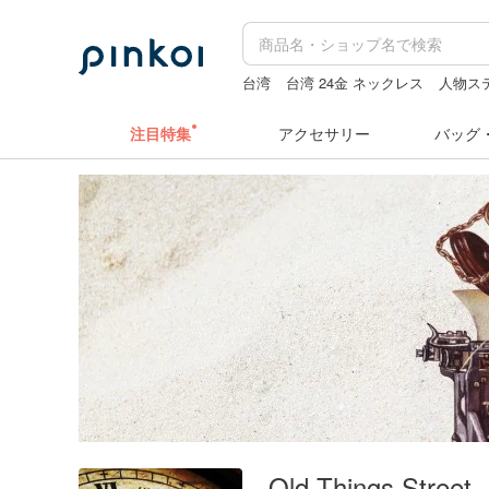
台湾
台湾 24金 ネックレス
人物ス
水着
ドリンクホルダー 台湾
注目特集
アクセサリー
バッグ
Old Things Street