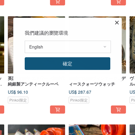
我們建議的瀏覽環境
確定
ッ
英国1918年 エドワード朝時代
精緻なElginヴィンテージレデ
ヴ
ア
純銀製アンティークルーペ
ィースクォーツウォッチ
ル
チ
US$ 96.10
US$ 287.67
US
Pinkoi限定
Pinkoi限定
P