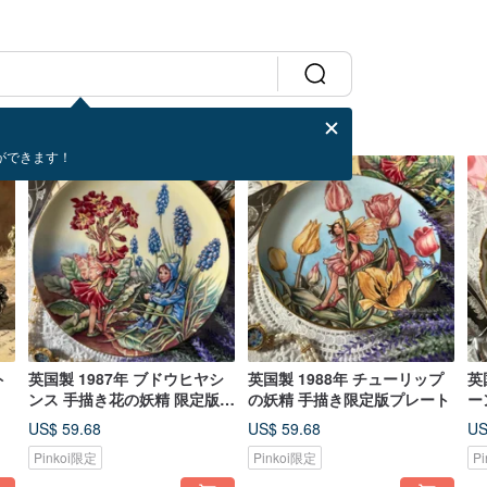
ができます！
ト
英国製 1987年 ブドウヒヤシ
英国製 1988年 チューリップ
英
ンス 手描き花の妖精 限定版コ
の妖精 手描き限定版プレート
ー
レクションプレート
ラ
US$ 59.68
US$ 59.68
US
キ
Pinkoi限定
Pinkoi限定
P
サ