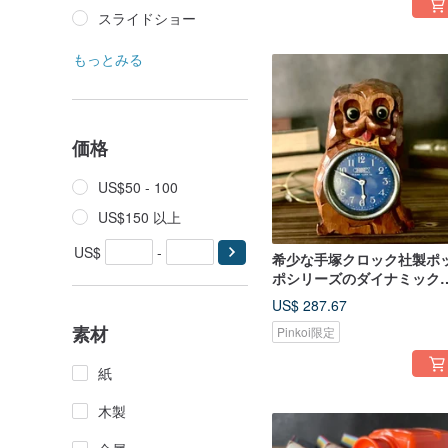
スライドショー
もっとみる
価格
US$50 - 100
US$150 以上
US$
-
希少な手塚クロック社製ポ
ポシリーズのダイナミック
イ木彫り時計
US$ 287.67
素材
Pinkoi限定
紙
木製