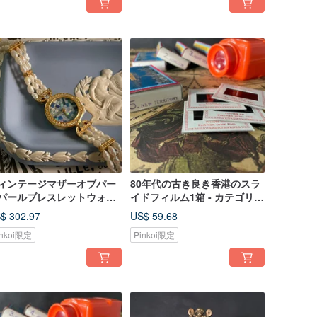
ィンテージマザーオブパー
80年代の古き良き香港のスラ
パールブレスレットウォッ
イドフィルム1箱 - カテゴリ5.
新界New Territories
$ 302.97
US$ 59.68
inkoi限定
Pinkoi限定