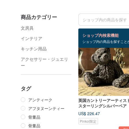
商品カテゴリー
文房具
検索結果：19 件
ショップ内検索機能
インテリア
ショップ内の商品を探すこと
キッチン用品
アクセサリー・ジュエリ
ー
タグ
アンティーク
英国カントリーアーティス
スターリングシルバーベア
アフタヌーンティー
US$ 226.47
骨董品
Pinkoi限定
骨董品