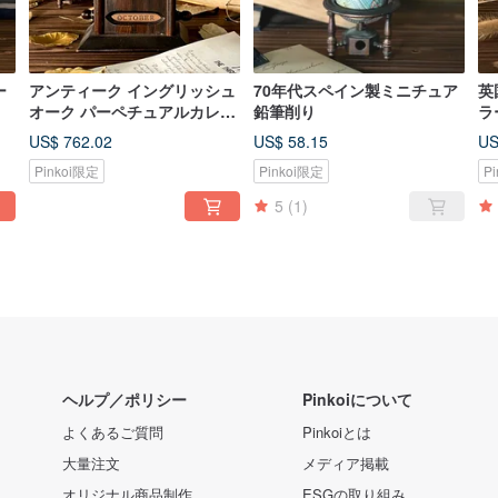
ー
アンティーク イングリッシュ
70年代スペイン製ミニチュア
英
オーク パーペチュアルカレン
鉛筆削り
ラ
ダー
ト
US$ 762.02
US$ 58.15
US
Pinkoi限定
Pinkoi限定
P
5
(1)
ヘルプ／ポリシー
Pinkoiについて
よくあるご質問
Pinkoiとは
大量注文
メディア掲載
オリジナル商品制作
ESGの取り組み