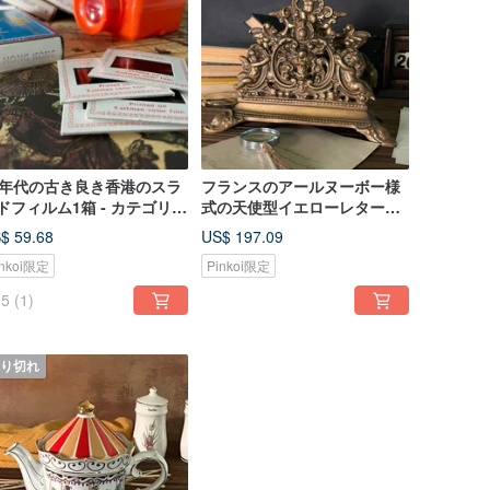
0年代の古き良き香港のスラ
フランスのアールヌーボー様
ドフィルム1箱 - カテゴリー
式の天使型イエローレターホ
 香港 Hong Kong
ルダー
$ 59.68
US$ 197.09
inkoi限定
Pinkoi限定
5
(1)
り切れ