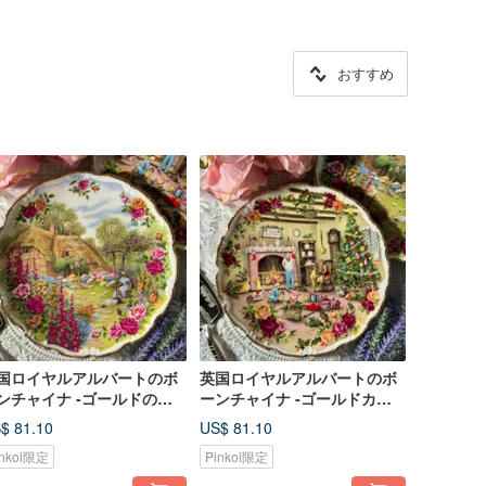
おすすめ
国ロイヤルアルバートのボ
英国ロイヤルアルバートのボ
ンチャイナ -ゴールドのト
ーンチャイナ -ゴールドカン
ンキルガーデン限定版ケー
トリーローズのクリスマス限
$ 81.10
US$ 81.10
プレート - アーティストの
定版ケーキプレート - アーテ
inkoi限定
Pinkoi限定
イン入り
ィストのサイン入り