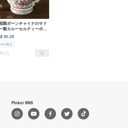
国製ボーンチャイナのサド
ー製カルーセルティーポッ
、コーヒーポット
$ 90.28
inkoi限定
5
(1)
Pinkoi SNS