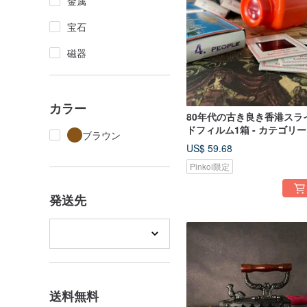
金属
宝石
磁器
カラー
80年代の古き良き香港スラ
ドフィルム1箱 - カテゴリー4
ブラウン
人物 People
US$ 59.68
Pinkoi限定
発送先
送料無料