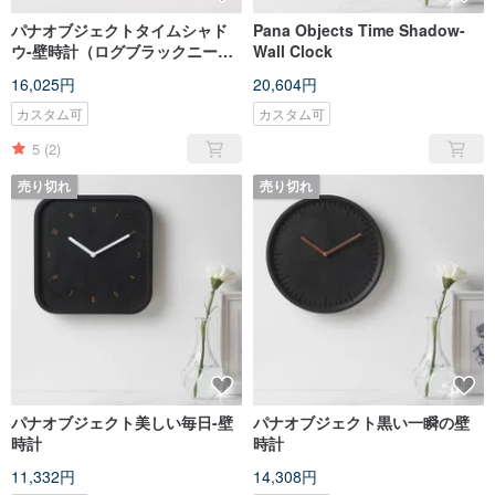
パナオブジェクトタイムシャド
Pana Objects Time Shadow-
ウ-壁時計（ログブラックニード
Wall Clock
ル）
16,025円
20,604円
カスタム可
カスタム可
5
(2)
売り切れ
売り切れ
パナオブジェクト美しい毎日-壁
パナオブジェクト黒い一瞬の壁
時計
時計
11,332円
14,308円