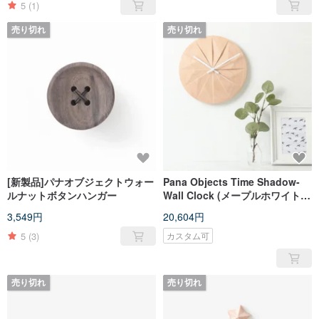
5
(1)
売り切れ
売り切れ
[新製品]パナオブジェクトウォー
Pana Objects Time Shadow-
ルナットボタンハンガー
Wall Clock (メープルホワイトニ
ードル)
3,549円
20,604円
5
(3)
カスタム可
売り切れ
売り切れ