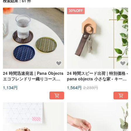
検索結果：61 件
30%OFF
24 時間迅速発送 | Pana Objects
24 時間スピード出荷 | 特別価格 -
エコフレンドリー織りコースタ
pana objects 小さな家 - キーホ
ー (3 色)
ルダー 外箱破損品
1,134円
1,564円
2,233円