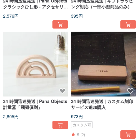
24 時間迅速発送 | Pana Objects
24 時間迅速発送 | ギフトラッピ
クラシックひし形 - アクセサリー
ング対応（一部小型商品のみ）
収納トレイ S
2,576円
395円
24 時間迅速発送 | Pana Objects
24 時間迅速発送 | カスタム刻印
計量器「麺麺俱到」
サービス追加購入
2,805円
973円
カスタム可
5
(2)