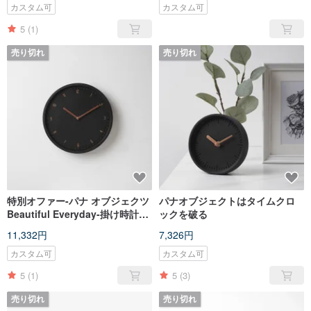
カスタム可
カスタム可
5
(1)
売り切れ
売り切れ
特別オファー-パナ オブジェクツ
パナオブジェクトはタイムクロ
Beautiful Everyday-掛け時計
ックを破る
(ブラックベルブロンズ) 不良品
11,332円
7,326円
カスタム可
カスタム可
5
(1)
5
(3)
売り切れ
売り切れ