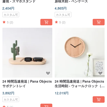
凝視 - スマホスタンド
原味木刻 - ペンケース
2,404円
4,865円
カスタム可
カスタム可
5
(2)
5
(2)
24 時間迅速発送 | Pana Objects
24 時間迅速発送 | Pana Objects
サボテントレイ
生活時刻 - ウォールクロック（ブ
ラック針/ホワイト針）
3,892円
12,019円
カスタム可
5
(1)