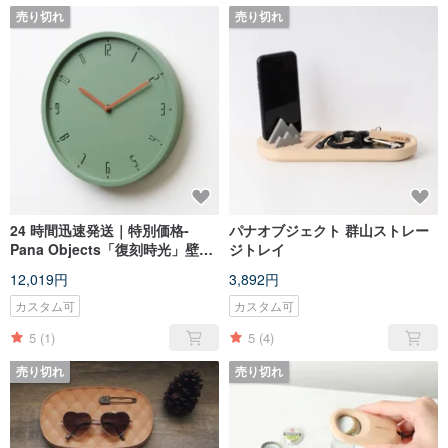
売り切れ
売り切れ
24 時間迅速発送｜特別価格-
パナオブジェクト 群山ストレー
Pana Objects「復刻時光」壁掛
ジトレイ
け時計（グリーン）アウトレッ
12,019円
3,892円
ト品
カスタム可
カスタム可
5
(1)
5
(4)
売り切れ
売り切れ