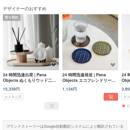
フォローする
デザイナーのおすすめ
売り切れ
24 時間迅速出荷 | Pana
24 時間迅速発送 | Pana
24 
Objects ぬくもりウッド二段
Objects エコフレンドリー織
Ob
トレイセット
りコースター (3 色)
15,339円
1,134円
3,8
カスタム可
カ
5
ブランドストーリーはGoogle自動翻訳システムにより翻訳されている