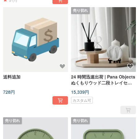
売り切れ
送料追加
24 時間迅速出荷 | Pana Objects
ぬくもりウッド二段トレイセッ
ト
728円
15,339円
カスタム可
売り切れ
売り切れ