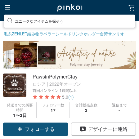
ユニークなアイテムを探そう
毛糸
ZENLET
編み物
ラベラーシール
ドリンクホルダー
台湾サンリオ
PawsinPolymerClay
ロシア | 2022年オープン
前回オンライン
1週間以上
5.0
(1)
発送までの所要
フォロワー数
合計販売点数
返信まで
時間
17
3
-
1〜3日
フォローする
デザイナーに連絡