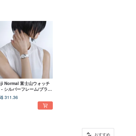
uji Normal 富士山ウォッチ
1 - シルバーフレーム/ブラッ
針/ホワイト本革カーフレザ
$ 311.36
ストラップ
おすすめ