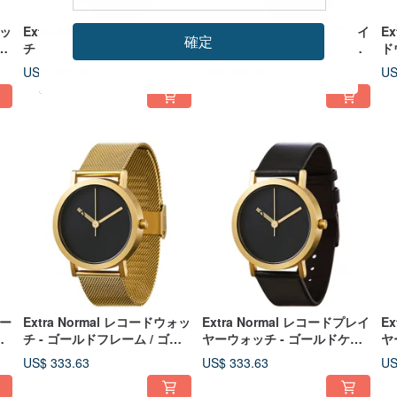
ォッ
Extra Normal レコードウォッ
Extra Normal レコードプレイ
E
確定
ク
チ - シルバーケース/ブラック
ヤーウォッチ - シルバーフレ
ド
ラ
針/コーヒーブラウン本革カー
ーム/ブラック針/グリーン本革
シ
US$ 333.63
US$ 333.63
US
フレザーストラップ
カーフレザーストラップ
ゼ
コー
Extra Normal レコードウォッ
Extra Normal レコードプレイ
E
/
チ - ゴールドフレーム / ゴー
ヤーウォッチ - ゴールドケー
ヤ
ー
ルド針 / ゴールドミラネーゼ
ス/ゴールド針/ブラック本革カ
ス
US$ 333.63
US$ 333.63
US
ストラップ
ーフレザーストラップ
ー