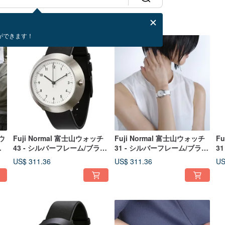
ができます！
ウ
Fuji Normal 富士山ウォッチ
Fuji Normal 富士山ウォッチ
F
ブ
43 - シルバーフレーム/ブラッ
31 - シルバーフレーム/ブラッ
3
ク針/ブラック本革カーフスト
ク針/ホワイト本革カーフレザ
ク
US$ 311.36
US$ 311.36
US
ラップ
ーストラップ
ラ