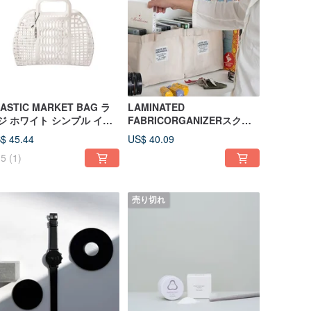
ASTIC MARKET BAG ラ
LAMINATED
ジ ホワイト シンプル イン
FABRICORGANIZERスクエ
ーウーブン ショッピングバ
アサンドS多機能スクエア収
$ 45.44
US$ 40.09
ケット ラージ / ホワイト
納バッグスモール
5
(1)
売り切れ