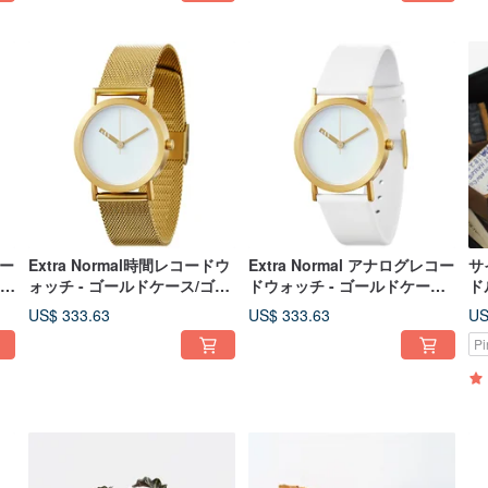
コー
Extra Normal時間レコードウ
Extra Normal アナログレコー
サ
ドケ
ォッチ - ゴールドケース/ゴー
ドウォッチ - ゴールドケース/
ド
ホ
ルド針/ゴールドミラネーゼバ
ゴールド針/ホワイトレザース
ア
US$ 333.63
US$ 333.63
US
プ
ンド
トラップ
ャ
P