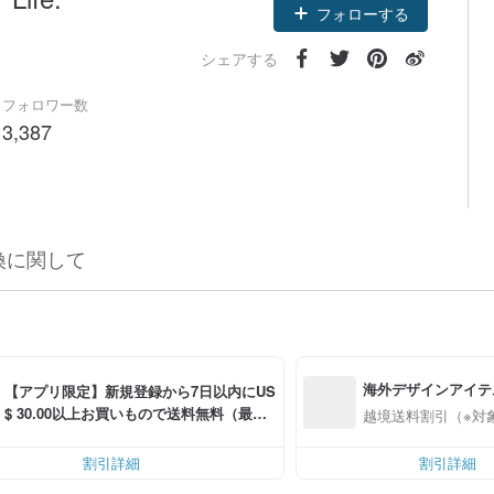
フォローする
シェアする
フォロワー数
3,387
換に関して
海外デザインアイテ
【アプリ限定】新規登録から7日以内にUS
$ 30.00以上お買いもので送料無料（最大U
越境送料割引（※対
S$ 6.00OFF）
割引詳細
割引詳細