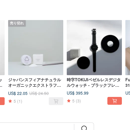
売り切れ
ッ
ジャパンスフィアナチュラル
時字TOKIJIベゼルレスデジタ
F
シ
オーガニックエクストラファ
ルウォッチ - ブラックフレー
3
インシーソルトエクスフォリ
ム / ブラック本革ストラップ
ク
US$ 395.99
US
US$ 22.05
US$ 24.50
エイティングトゥースパウダ
ー
5
(3)
5
(1)
ー