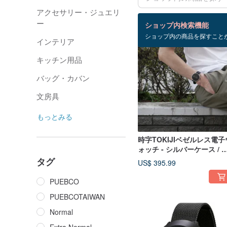
アクセサリー・ジュエリ
検索結果：62 件
ー
ショップ内検索機能
ショップ内の商品を探すこと
インテリア
キッチン用品
バッグ・カバン
文房具
もっとみる
時字TOKIJIベゼルレス電子
ォッチ - シルバーケース / 
ラック本革ストラップ
タグ
US$ 395.99
PUEBCO
PUEBCOTAIWAN
Normal