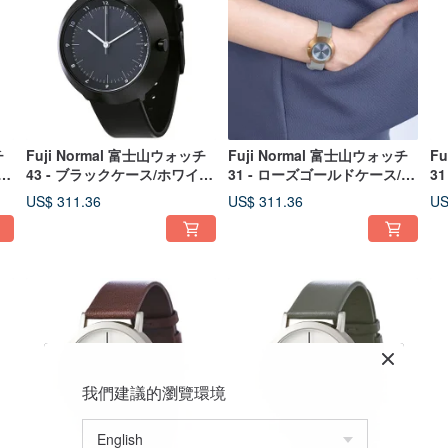
チ
Fuji Normal 富士山ウォッチ
Fuji Normal 富士山ウォッチ
F
イ
43 - ブラックケース/ホワイト
31 - ローズゴールドケース/シ
3
レ
針/ブラック本革カーフストラ
ルバー針/グリーン本革カーフ
シ
US$ 311.36
US$ 311.36
US
ップ
ストラップ
ラ
我們建議的瀏覽環境