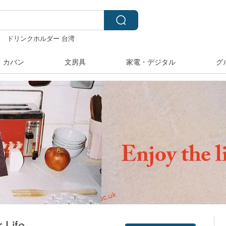
ー
ドリンクホルダー 台湾
ー 台湾
水着
ぬいぐるみ
水着
・カバン
文房具
家電・デジタル
グ
 Life.