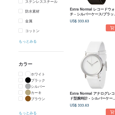
ステンレススチール
Extra Normal レコードウ
防水素材
チ - シルバーケース/ブラッ
針/ブラック本革カーフスト
金属
US$ 333.63
ップ
コットン
もっとみる
カラー
ホワイト
ブラック
シルバー
カーキ
Extra Normal アナログレ
ド型腕時計 - シルバーケース
ブラウン
シルバー針/ホワイト本革カ
US$ 333.63
フレザーストラップ
もっとみる