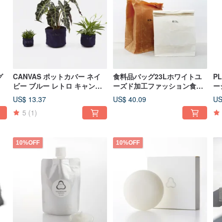
グ
CANVAS ポットカバー ネイ
食料品バッグ23Lホワイトユ
PL
ホ
ビー ブルー レトロ キャンバ
ーズド加工ファッション食料
ー
-
ス 多機能 防水 ポーチ ダーク
品収納エコバッグ-ホワイト
タ
US$ 13.37
US$ 40.09
US
ブルー
23L
ス
5
(1)
10%OFF
10%OFF