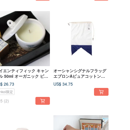
イエンティフィック キャン
オーシャンシグナルフラッグ
ル 50ml オーガニック ピュ
エプロンAピュアコットンホ
 ナチュラル センテッド キ
ームマリンシグナルエプロン-
$ 26.73
US$ 34.75
ンドル
タイプA
inkoi限定
5
(2)