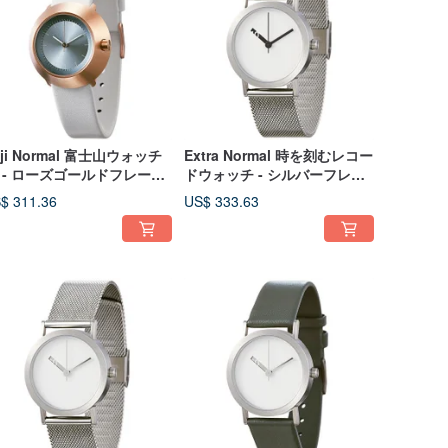
uji Normal 富士山ウォッチ
Extra Normal 時を刻むレコー
1 - ローズゴールドフレーム/
ドウォッチ - シルバーフレー
ルバー針/ブラウン本革スト
ム/ブラック針/シルバーミラネ
$ 311.36
US$ 333.63
ップ
ーゼバンド