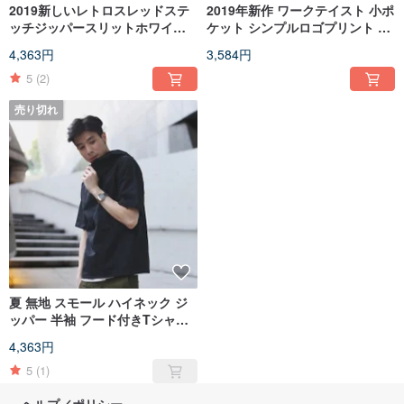
2019新しいレトロスレッドステ
2019年新作 ワークテイスト 小ポ
ッチジッパースリットホワイト
ケット シンプルロゴプリント 半
ルーズニット半袖Tシャツ男性と
袖Tシャツ ユニセックス
4,363円
3,584円
女性のための
5
(2)
売り切れ
夏 無地 スモール ハイネック ジ
ッパー 半袖 フード付きTシャツ
トップ/19SS/
4,363円
5
(1)
ヘルプ／ポリシー