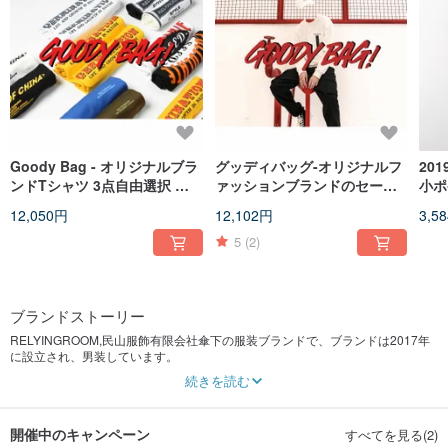
Goody Bag - オリジナルブラ
グッディバッグ-オリジナルフ
20
ンドTシャツ 3点自由選択 最
ァッションブランドのセータ
小ポ
大50%OFF、送料無料。
ー3色チョイス1枚+オーバーオ
ント
12,050円
12,102円
3,5
ール2色チョイス1枚送料無料
ス
5
(2)
ブランドストーリー
RELYINGROOM,民山服飾有限会社傘下の服装ブランドで、ブランドは2017年
に設立され、男装しています。
RELYING,信頼と頼り。チームワークを意味して、互いに頼り合う。服装も同じ
続きを読む
で、私たちが持ってきた温かさ、質感、そして引き立てに依存しています。
積極的な態度を伝えるために核心の理念を設計して、復古と今の潮流に溶け込
んで、そして私たちの思想、そして生活に対する態度、衣服の上に現れます。
開催中のキャンペーン
すべてを見る(2)
私たちだけのスタイルをデザインしました。