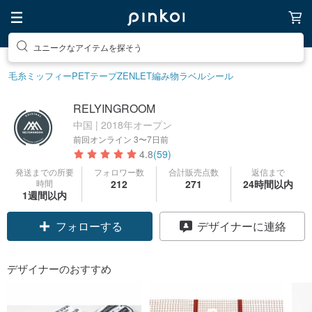
ユニークなアイテムを探そう
毛糸
ミッフィー
PETテープ
ZENLET
編み物
ラベルシール
RELYINGROOM
中国 | 2018年オープン
前回オンライン
3〜7日前
4.8
(59)
発送までの所要
フォロワー数
合計販売点数
返信まで
時間
212
271
24時間以内
1週間以内
フォローする
デザイナーに連絡
デザイナーのおすすめ