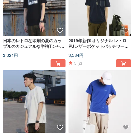
日本のレトロな印刷の夏のカッ
2019年新作 オリジナル レトロ
プルのカジュアルな半袖Tシャツ
PUレザーポケットパッチワーク
の男性と女性はトップスを着る
ネイビー ポケット付き半袖Tシャ
3,324円
3,584円
ことができます
ツ
5
(2)