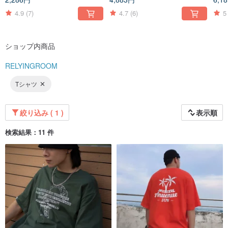
クイックリリースマグネット
ツ/オールマッチエアパンツ
ーバ
バックルナイロンベルトオー
4.9
(7)
4.7
(6)
5
ルマッチツーリングアクセサ
リー
ショップ内商品
RELYINGROOM
Tシャツ
絞り込み ( 1 )
表示順
検索結果：11 件