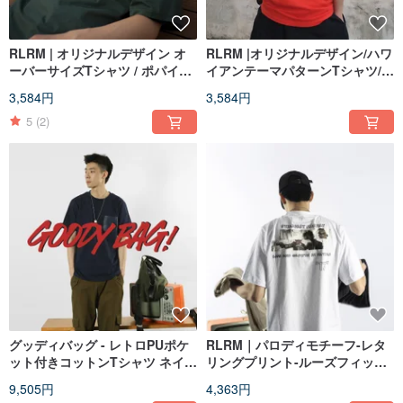
RLRM | オリジナルデザイン オ
RLRM |オリジナルデザイン/ハワ
ーバーサイズTシャツ / ポパイメ
イアンテーマパターンTシャツ/ス
イン柄 / 日本製 / レトロ / カップ
トリートルーズTシャツ/カップ
3,584円
3,584円
ル / カジュアル
ル/レジャー/コットン
5
(2)
グッディバッグ - レトロPUポケ
RLRM｜パロディモチーフ-レタ
ット付きコットンTシャツ ネイビ
リングプリント-ルーズフィット
ー＋ストレートパッチポケット
カップルTシャツ（ブラック・ホ
9,505円
4,363円
カーゴパンツ 2色から選択
ワイト）男女兼用 純綿