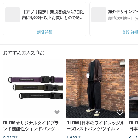
各製品の執念について、各設計原稿の各絵ごとに、生地市場の心遣いをして、
生地にしても、補具にしても、良質と性価格よりも高い材料を選んで、細部ご
海外デザインア
とによく考えています。一人一人のお客様には、違う男装のブランドが出てき
【アプリ限定】新規登録から7日以
ます。
入
内に4,000円以上お買いもので送料
越境送料割引（
無料（最大500円OFF）
割引詳細
割引詳
おすすめの人気商品
RLRMオリジナルタイドブラ
RLRM |日本のワイドレッグル
RL
ンド機能性ウィンドパンツベ
ーズレストパンツ/ツイルレト
日本
ルトアウトドアマルチカラー
ロオーバーオール/ビーチパン
ジセ
2,286円
4,883円
6,1