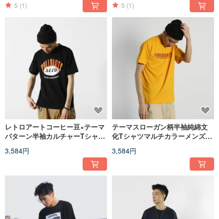
5
(1)
5
(1)
レトロアートコーヒー豆×テーマ
テーマスローガン柄半袖純綿文
パターン半袖カルチャーTシャツ
化Tシャツマルチカラーメンズ・
男女問わずボトミングシャツを
レディースウェアラブルボトミ
3,584円
3,584円
着ることができます
ングシャツ