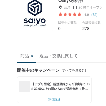
台湾
2018年オープン
4.9
(72)
販売中の商品
合計販売点数
0
278
商品
返品・交換に関して
0
開催中のキャンペーン
すべてを見る(1)
【アプリ限定】新規登録から7日以内にUS
$ 30.00以上お買いもので送料無料（最大U
S$ 6.00OFF）
割引詳細