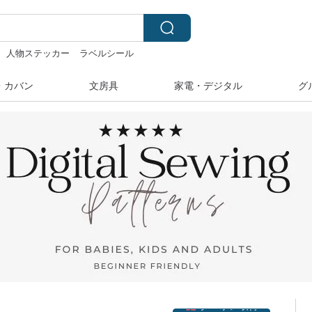
人物ステッカー
ラベルシール
素材
hwara
・カバン
文房具
家電・デジタル
グ
クーポン取得