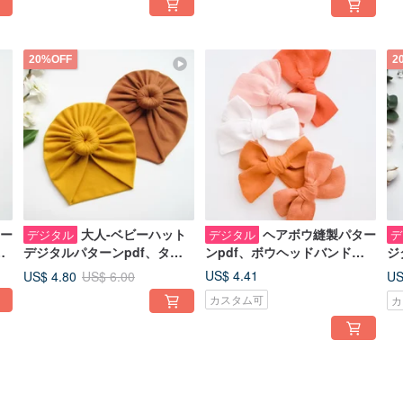
20%OFF
2
ー
大人-ベビーハット
ヘアボウ縫製パター
デジタル
デジタル
デ
ッ
デジタルパターンpdf、ター
ンpdf、ボウヘッドバンドデ
ジ
マ
バン縫製パターンとチュート
ジタルパターンとチュートリ
ビ
US$ 4.41
US$ 4.80
US
US$ 6.00
リアル、23サイズ
アル、4サイズ
チ
カスタム可
カ