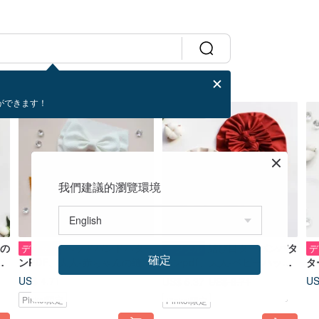
ができます！
20%OFF
我們建議的瀏覽環境
の
ヘッドバンドパター
結び目ターバンパタ
デジタル
デジタル
デ
確定
Y
ンPDF、大人-赤ちゃんの縫製
ーンpdf、大人-ベビーハット
タ
ダ
パターンとチュートリアル、
縫製パターン23サイズデジタ
製
US$ 4.71
US
US$ 5.37
US$ 6.71
デジタルダウンロード
ルパターン
の
Pinkoi限定
Pinkoi限定