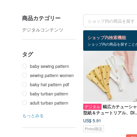
商品カテゴリー
デジタルコンテンツ
検索結果：10 件
ショップ内検索機能
ショップ内の商品を探すこと
タグ
baby sewing pattern
sewing pattern women
baby hat pattern pdf
baby turban pattern
adult turban pattern
幅広カチューシャ
デジタル
型紙＆チュートリアル、DI
もっとみる
ハンカチ25サイズ デジタル
US$ 5.91
ウンロード
Pinkoi限定