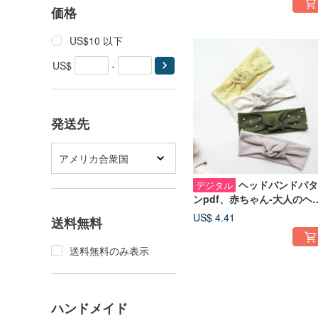
価格
US$10 以下
US$
-
発送先
アメリカ合衆国
ヘッドバンドパタ
デジタル
ンpdf、赤ちゃん-大人のヘ
ドラップパターン、DIYマ
US$ 4.41
送料無料
と私のヘッドバンド
送料無料のみ表示
ハンドメイド