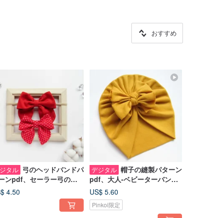
おすすめ
弓のヘッドバンドパ
帽子の縫製パターン
ジタル
デジタル
ーンpdf、セーラー弓の縫
pdf、大人-ベビーターバンパ
パターンPDF、女の子の髪
ターンとチュートリアル、23
$ 4.50
US$ 5.60
弓のテンプレート
サイズ
Pinkoi限定