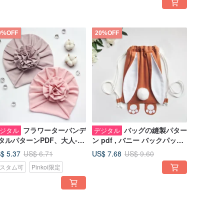
0%OFF
20%OFF
フラワーターバンデ
バッグの縫製パター
ジタル
デジタル
タルパターンPDF、大人-ベ
ン pdf , バニー バックパック
ーハットの縫製パターンと
パターンとチュートリアル ,
$ 5.37
US$ 7.68
US$ 6.71
US$ 9.60
ュートリアル
デジタル パターン
スタム可
Pinkoi限定