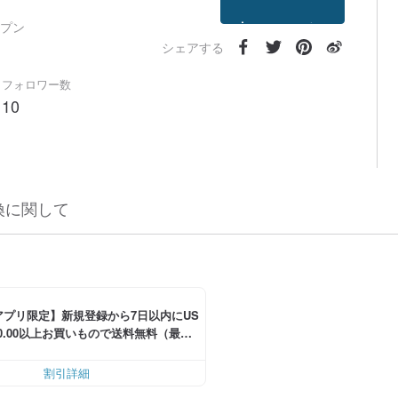
フォローする
ープン
シェアする
フォロワー数
10
換に関して
アプリ限定】新規登録から7日以内にUS
30.00以上お買いもので送料無料（最大U
 6.00OFF）
割引詳細