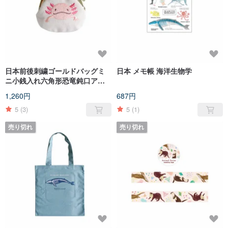
日本前後刺繍ゴールドバッグミ
日本 メモ帳 海洋生物学
ニ小銭入れ六角形恐竜鈍口アホ
ロートル
1,260円
687円
5
(3)
5
(1)
売り切れ
売り切れ