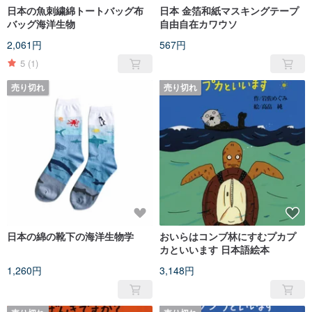
日本の魚刺繍綿トートバッグ布
日本 金箔和紙マスキングテープ
バッグ海洋生物
自由自在カワウソ
2,061円
567円
5
(1)
売り切れ
売り切れ
日本の綿の靴下の海洋生物学
おいらはコンブ林にすむプカプ
カといいます 日本語絵本
1,260円
3,148円