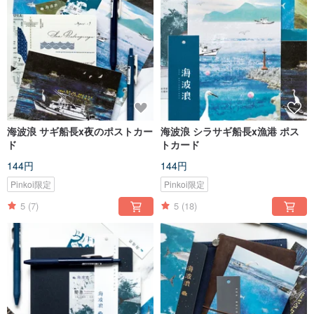
海波浪 サギ船長x夜のポストカー
海波浪 シラサギ船長x漁港 ポス
ド
トカード
144円
144円
Pinkoi限定
Pinkoi限定
5
(7)
5
(18)