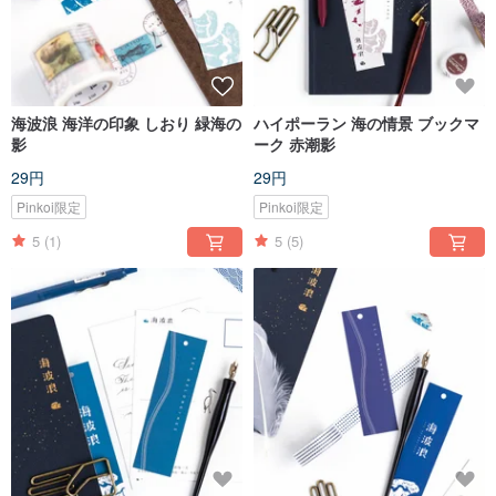
海波浪 海洋の印象 しおり 緑海の
ハイポーラン 海の情景 ブックマ
影
ーク 赤潮影
29円
29円
Pinkoi限定
Pinkoi限定
5
(1)
5
(5)