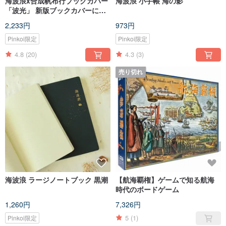
海波浪x合成帆布行ブックカバー
海波浪 小手帳 海の影
「波光」 新版ブックカバーには
写真にある縦線はありません。
2,233円
973円
Pinkoi限定
Pinkoi限定
4.8
(20)
4.3
(3)
売り切れ
海波浪 ラージノートブック 黒潮
【航海覇権】ゲームで知る航海
時代のボードゲーム
1,260円
7,326円
5
(1)
Pinkoi限定