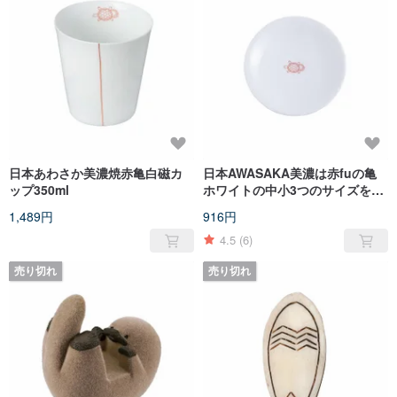
日本あわさか美濃焼赤亀白磁カ
日本AWASAKA美濃は赤fuの亀
ップ350ml
ホワイトの中小3つのサイズを焼
きます
1,489円
916円
4.5
(6)
売り切れ
売り切れ