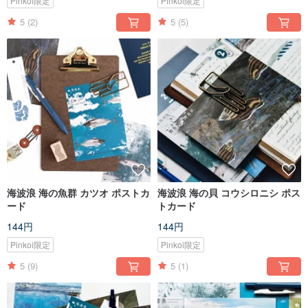
Pinkoi限定
Pinkoi限定
5
(2)
5
(5)
海波浪 海の魚群 カツオ ポストカ
海波浪 海の貝 コウシロニシ ポス
ード
トカード
144円
144円
Pinkoi限定
Pinkoi限定
5
(9)
5
(1)