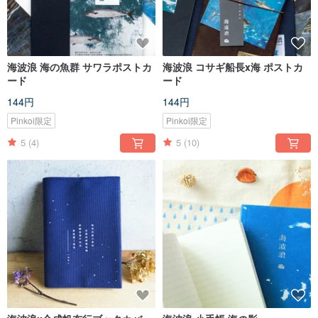
海波浪 海の魚群 サワラポストカ
海波浪 コサギ船長x海 ポストカ
ード
ード
144円
144円
Pinkoi限定
Pinkoi限定
5
(4)
5
(10)