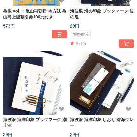
亀派 vol. 1 亀山再朝日 地方誌 亀
海波浪 海の印象 ブックマーク 波
山島上陸割引券100元付き
の泡
573円
29円
Pinkoi限定
5
(10)
海波浪 海洋印象 ブックマーク 潮
海波浪 海洋印象 しおり 深海グレ
上沫
ー
29円
29円