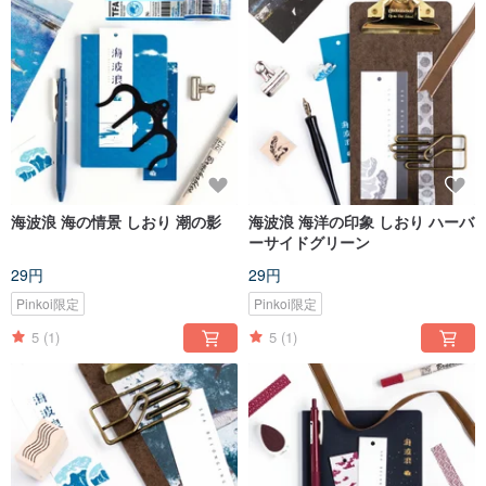
海波浪 海の情景 しおり 潮の影
海波浪 海洋の印象 しおり ハーバ
ーサイドグリーン
29円
29円
Pinkoi限定
Pinkoi限定
5
(1)
5
(1)