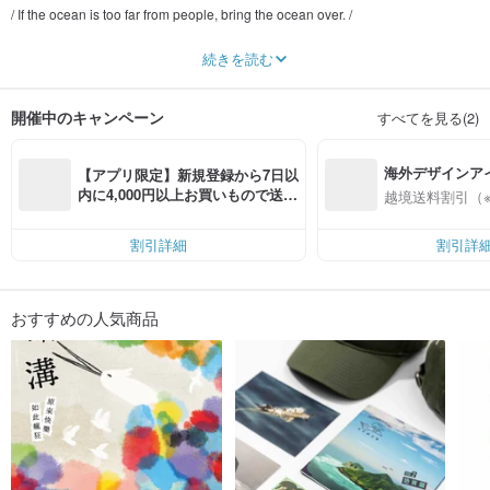
/ If the ocean is too far from people, bring the ocean over. /
"Sea Wave" explores people's impression of the ocean and the connotation of
続きを読む
marine culture. Through design, it brings new imagination to the relationship
between people and the ocean.
開催中のキャンペーン
すべてを見る(2)
海外デザインア
【アプリ限定】新規登録から7日以
入
内に4,000円以上お買いもので送料
越境送料割引（
無料（最大500円OFF）
割引詳細
割引詳
おすすめの人気商品