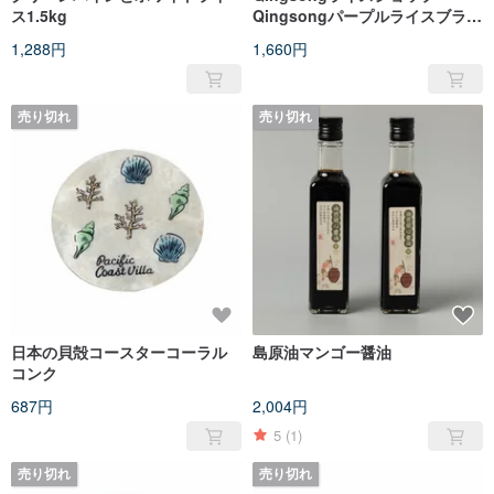
ス1.5kg
Qingsongパープルライスブラッ
クもち米
1,288円
1,660円
売り切れ
売り切れ
日本の貝殻コースターコーラル
島原油マンゴー醤油
コンク
687円
2,004円
5
(1)
売り切れ
売り切れ