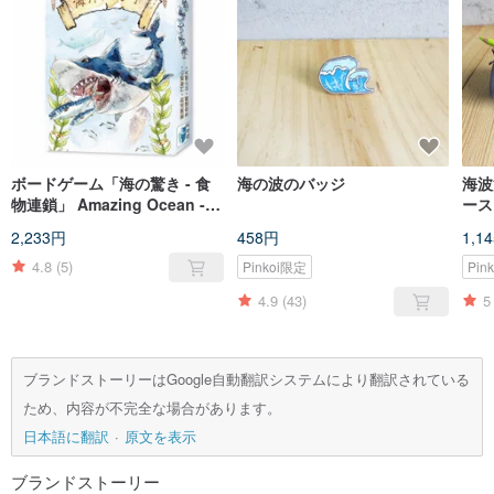
ボードゲーム「海の驚き - 食
海の波のバッジ
海波
物連鎖」 Amazing Ocean -
ース
Food Chain
2,233円
458円
1,1
4.8
(5)
Pinkoi限定
Pin
4.9
(43)
5
ブランドストーリーはGoogle自動翻訳システムにより翻訳されている
ため、内容が不完全な場合があります。
日本語に翻訳
原文を表示
ブランドストーリー