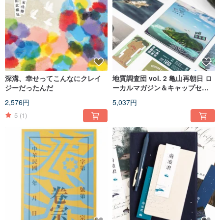
深溝、幸せってこんなにクレイ
地質調査団 vol. 2 亀山再朝日 ロ
ジーだったんだ
ーカルマガジン＆キャップセッ
ト 割引券100元付き
2,576円
5,037円
5
(1)