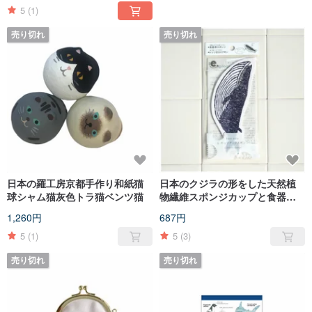
5
(1)
売り切れ
売り切れ
日本の羅工房京都手作り和紙猫
日本のクジラの形をした天然植
球シャム猫灰色トラ猫ベンツ猫
物繊維スポンジカップと食器食
器ポットクリーニング
1,260円
687円
5
(1)
5
(3)
売り切れ
売り切れ