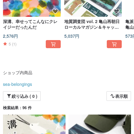
深溝、幸せってこんなにクレ
地質調査団 vol. 2 亀山再朝日
亀派
イジーだったんだ
ローカルマガジン＆キャップ
亀山
セット 割引券100元付き
2,576円
5,037円
573
5
(1)
ショップ内商品
sea-belongings
絞り込み ( 0 )
表示順
検索結果：96 件