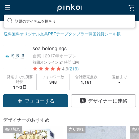
話題のアイテムを探そう
送料無料
オリジナル文具
PETテープ
タンブラー
韓国雑貨
シール帳
sea-belongings
台湾 | 2017年オープン
前回オンライン
24時間以内
4.9
(219)
発送までの所要
フォロワー数
合計販売点数
返信まで
時間
348
1,161
-
1〜3日
フォローする
デザイナーに連絡
デザイナーのおすすめ
売り切れ
売り切れ
売