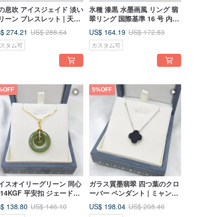
の息吹 アイスジェイド 淡い
氷種 漆黒 水墨画風 リング 翡
リーン ブレスレット | 天然
翠リング 国際基準 16 号 内径
ャンマー産 A 貨翡翠
19.2 | 天然ミャンマー産 A 貨
$ 274.21
US$ 164.19
US$ 288.64
US$ 172.83
翡翠
スタム可
カスタム可
%OFF
5%OFF
イスオイリーグリーン 同心
ガラス質墨翡翠 四つ葉のクロ
 14KGF 平安扣 ジェードペ
ーバー ペンダント | ミャンマ
ダント | 天然ミャンマー産A
ー産天然翡翠A貨
$ 138.80
US$ 198.04
US$ 146.10
US$ 208.46
翡翠