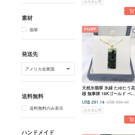
カスタム可
貨）
素材
翡翠
5%OFF
発送先
アメリカ合衆国
天然氷翡翠 氷緑 たゆたう
様 無事牌 18Kゴールド ペ
送料無料
ダント | ミャンマー産天然
US$ 291.14
US$ 306.46
翡翠（A貨）
送料無料のみ表示
カスタム可
ハンドメイド