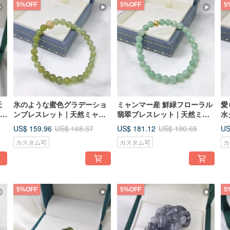
5%OFF
5%OFF
5
天
氷のような蜜色グラデーショ
ミャンマー産 鮮緑フローラル
愛
国際
ンブレスレット | 天然ミャン
翡翠ブレスレット | 天然ミャ
水
マー産本翡翠（A貨）
ンマー産A貨翡翠
天
US$ 159.96
US$ 181.12
US
US$ 168.37
US$ 190.65
カスタム可
カスタム可
カ
5%OFF
5%OFF
5