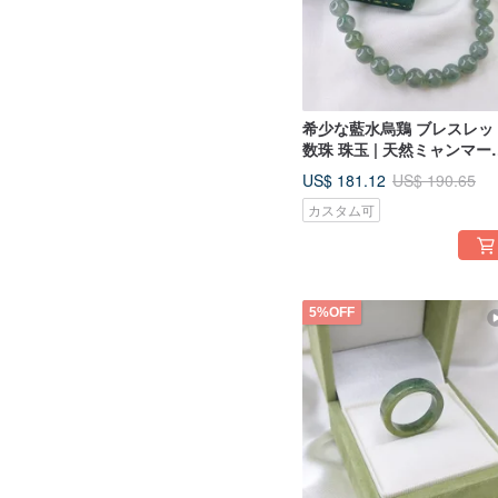
希少な藍水烏鶏 ブレスレッ
数珠 珠玉 | 天然ミャンマー
A 貨翡翠
US$ 181.12
US$ 190.65
カスタム可
5%OFF