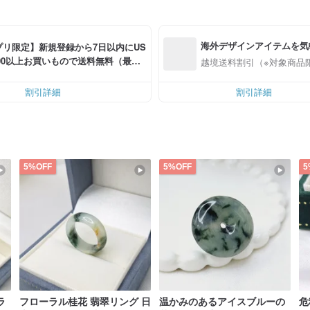
海外デザインアイテムを気
プリ限定】新規登録から7日以内にUS
0.00以上お買いもので送料無料（最大U
越境送料割引（※対象商品
.00OFF）
割引詳細
割引詳細
5%OFF
5%OFF
5
ラ
フローラル桂花 翡翠リング 日
温かみのあるアイスブルーの
危