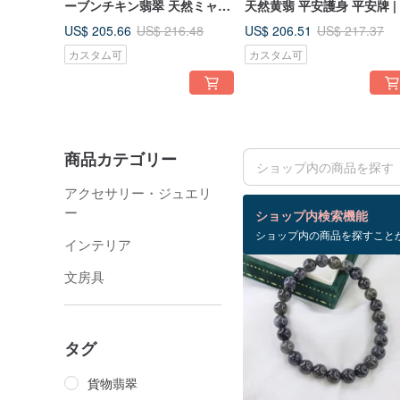
ーブンチキン翡翠 天然ミャン
天然黄翡 平安護身 平安牌 |
マー産本翡翠（A貨）
然ミャンマー産A貨翡翠
US$ 205.66
US$ 206.51
US$ 216.48
US$ 217.37
カスタム可
カスタム可
商品カテゴリー
アクセサリー・ジュエリ
検索結果：684 件
ー
ショップ内検索機能
ショップ内の商品を探すこと
インテリア
5%OFF
文房具
タグ
貨物翡翠