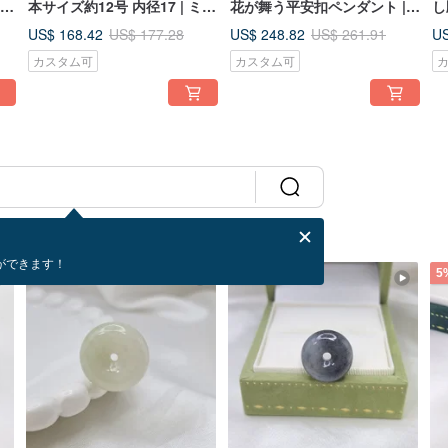
 天
本サイズ約12号 内径17 | ミャ
花が舞う平安扣ペンダント |
し
ンマー産天然A貨翡翠
天然ミャンマー翡翠A貨
翡
US$ 168.42
US$ 248.82
US
US$ 177.28
US$ 261.91
カスタム可
カスタム可
ができます！
5%OFF
5%OFF
5