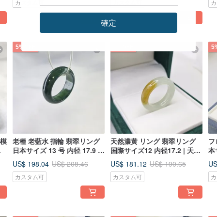
カスタム可
カスタム可
カ
確定
5%OFF
5%OFF
5
花模
老種 老藍水 指輪 翡翠リング
天然濃黄 リング 翡翠リング
フ
ン
日本サイズ 13 号 内径 17.9 |
国際サイズ12 内径17.2 | 天然
本
本
ミャンマー産天然本翡翠（A
ミャンマー産A貨翡翠
ン
US$ 198.04
US$ 181.12
US
US$ 208.46
US$ 190.65
貨）
カスタム可
カスタム可
カ