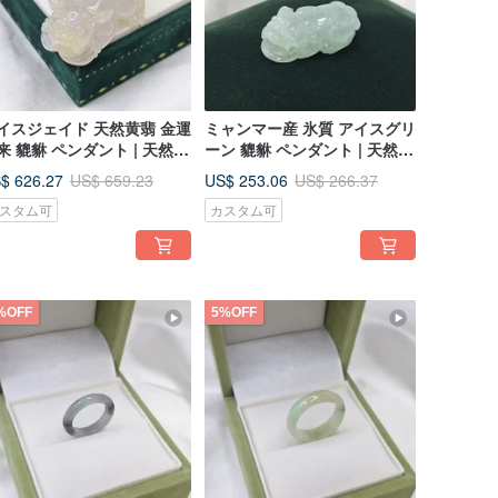
イスジェイド 天然黄翡 金運
ミャンマー産 氷質 アイスグリ
来 貔貅 ペンダント | 天然ミ
ーン 貔貅 ペンダント | 天然ミ
ンマー産A貨翡翠
ャンマー産A貨翡翠
$ 626.27
US$ 253.06
US$ 659.23
US$ 266.37
スタム可
カスタム可
%OFF
5%OFF