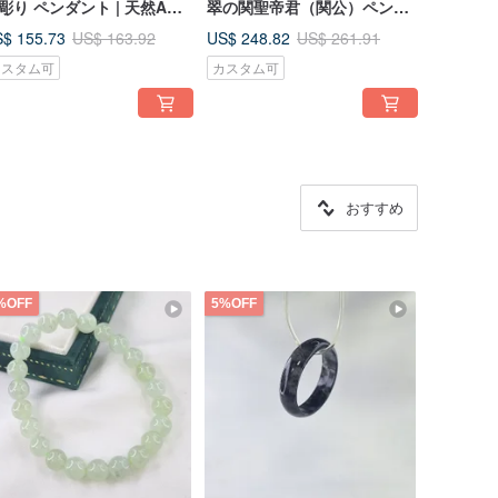
彫り ペンダント | 天然A貨
翠の関聖帝君（関公）ペンダ
翠
ントトップ | 天然ミャンマー
$ 155.73
US$ 248.82
US$ 163.92
US$ 261.91
産A貨翡翠
カスタム可
カスタム可
おすすめ
%OFF
5%OFF