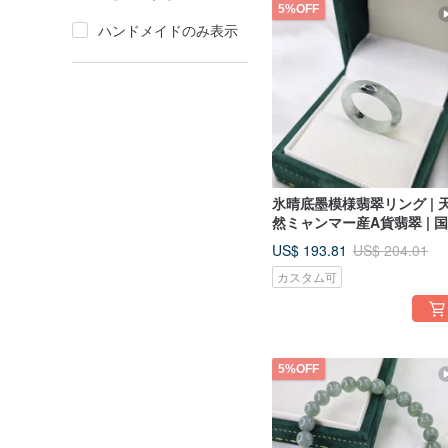
5%OFF
ハンドメイドのみ表示
氷晴底墨模様翡翠リング | 
然ミャンマー産A貨翡翠 | 
規格17号 内径19.6mm
US$ 193.81
US$ 204.01
カスタム可
5%OFF