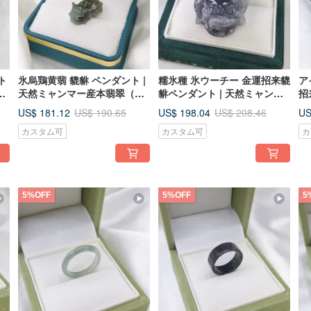
ト
氷烏鶏黄翡 貔貅 ペンダント |
糯氷種 氷ウーチー 金運招来貔
ア
産
天然ミャンマー産本翡翠（A
貅ペンダント | 天然ミャンマ
招
貨）
ー産翡翠 A 貨
ャ
US$ 181.12
US$ 198.04
US
US$ 190.65
US$ 208.46
カスタム可
カスタム可
カ
5%OFF
5%OFF
5