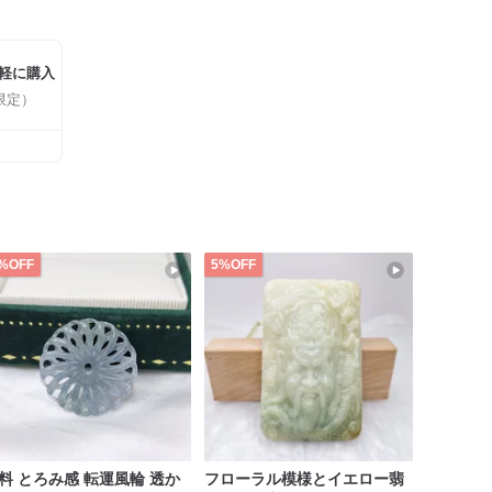
軽に購入
限定）
%OFF
5%OFF
料 とろみ感 転運風輪 透か
フローラル模様とイエロー翡