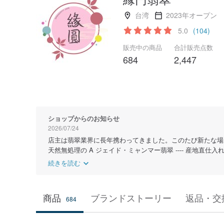
台湾
2023年オープン
5.0
(104)
販売中の商品
合計販売点数
684
2,447
ショップからのお知らせ
2026/07/24
店主は翡翠業界に長年携わってきました。このたび新たな場
天然無処理の A ジェイド・ミャンマー翡翠 ---- 産地直仕入
続きを読む
商品
ブランドストーリー
返品・交
684