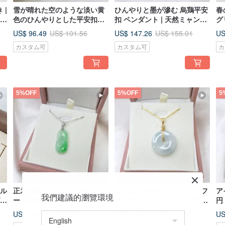
 |
雪が晴れた空のような淡い黄
ひんやりと墨が滲む 烏鶏平安
春
色のひんやりとした平安扣ペ
扣 ペンダント | 天然ミャンマ
グ
A
ンダント | 天然ミャンマー産
ー産 A 貨翡翠
ミ
US$ 96.49
US$ 147.26
US
US$ 101.56
US$ 155.01
A 貨翡翠
カスタム可
カスタム可
カ
5%OFF
5%OFF
5
ラル
正氷陽緑フローラルラベンダ
温かみのあるベビーブルー フ
ア
我們建議的瀏覽環境
ー 翡翠如意ペンダント | 天然
ローティングフラワー 平安扣
円
ミ
ミャンマー産A貨翡翠
ペンダント | 天然ミャンマー
ン
US$ 333.45
US$ 109.18
US
US$ 351.00
US$ 114.92
産A貨翡翠
貨