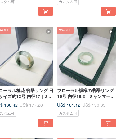
スタム可
カスタム可
%OFF
5%OFF
ローラル桂花 翡翠リング 日
フローラル模様の翡翠リング
サイズ約12号 内径17 | ミャ
16号 内径19.2 | ミャンマー産
マー産天然A貨翡翠
天然A貨翡翠
$ 168.42
US$ 181.12
US$ 177.28
US$ 190.65
スタム可
カスタム可