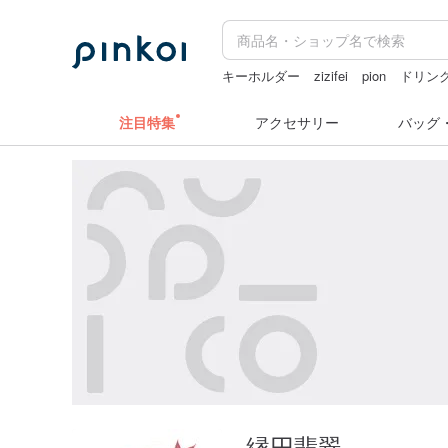
キーホルダー
zizifei
pion
ドリン
ラベルシール
ミッフィー ぬいぐる
注目特集
アクセサリー
バッグ
縁円翡翠