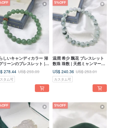
%OFF
5%OFF
らしいキャンディカラー 湖
温潤 希少 飄花 ブレスレット
グリーンのブレスレット |
数珠 珠数 | 天然ミャンマー産
然ミャンマー産本翡翠A貨
A貨翡翠（硬玉）
$ 278.44
US$ 240.36
US$ 293.09
US$ 253.01
スタム可
カスタム可
%OFF
5%OFF