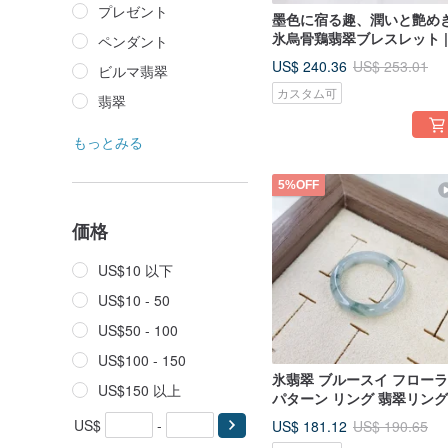
プレゼント
墨色に宿る趣、潤いと艶めき
氷烏骨鶏翡翠ブレスレット |
ペンダント
ミャンマー産天然本翡翠（
US$ 240.36
US$ 253.01
ビルマ翡翠
貨）
カスタム可
翡翠
もっとみる
5%OFF
価格
US$10 以下
US$10 - 50
US$50 - 100
US$100 - 150
氷翡翠 ブルースイ フロー
US$150 以上
パターン リング 翡翠リング
国際標準 16 号 内径 19.1 | 
US$
-
US$ 181.12
US$ 190.65
ャンマー産天然本翡翠（A