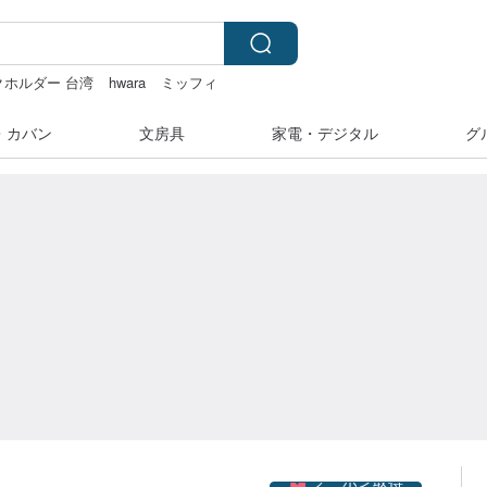
クホルダー 台湾
hwara
ミッフィ
み
・カバン
文房具
家電・デジタル
グ
クーポン取得