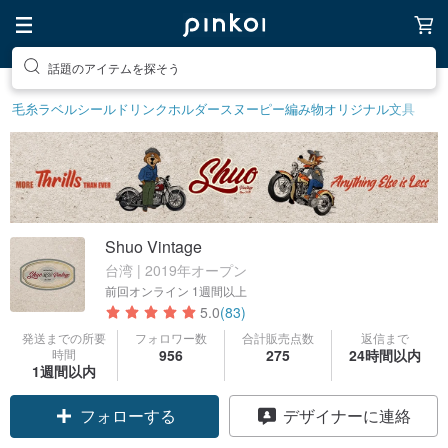
話題のアイテムを探そう
毛糸
ラベルシール
ドリンクホルダー
スヌーピー
編み物
オリジナル文具
Shuo Vintage
台湾 | 2019年オープン
前回オンライン
1週間以上
5.0
(83)
発送までの所要
フォロワー数
合計販売点数
返信まで
時間
956
275
24時間以内
1週間以内
フォローする
デザイナーに連絡