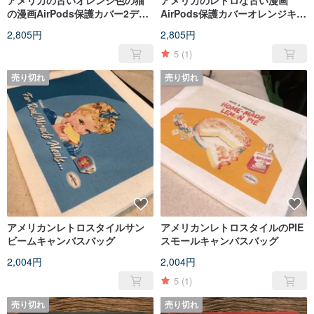
アメリカの古いオレンジ色の猫
アメリカのレトロな古い漫画
の漫画AirPods保護カバー2ディ
AirPods保護カバーオレンジキャ
ープグリーン
ットブルー
2,805円
2,805円
5
(1)
売り切れ
売り切れ
アメリカンレトロスタイルサン
アメリカンレトロスタイルのPIE
ビームキャンバスバッグ
スモールキャンバスバッグ
2,004円
2,004円
5
(1)
売り切れ
売り切れ