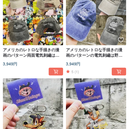
アメリカのレトロな手描きの漫
アメリカのレトロな手描きの漫
画のパターン両面電気刺繡は野
画のパターンの電気刺繡は野球
球帽の古い帽子を洗った
帽の古い帽子を洗った
3,949円
3,949円
5
(1)