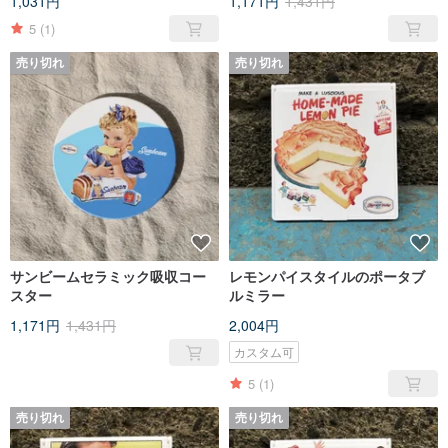
1,031円
1,171円
1,431円
5
(1)
売り切れ
売り切れ
サンビームセラミック吸収コー
レモンパイスタイルのポータブ
スター
ルミラー
1,171円
1,431円
2,004円
カスタム可
5
(1)
売り切れ
売り切れ