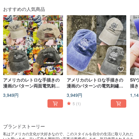
おすすめの人気商品
アメリカのレトロな手描きの
アメリカのレトロな手描きの
SV
漫画のパターン両面電気刺繡
漫画のパターンの電気刺繡は
描き
は野球帽の古い帽子を洗った
野球帽の古い帽子を洗った
グ
3,949円
3,949円
1,1
5
(1)
ブランドストーリー
私はアメリカの文化が大好きなので、このスタイルを自分の生活に取り入れた
いと思います。古い広告を興味深い言葉で再構成します。毎日使用される小さ