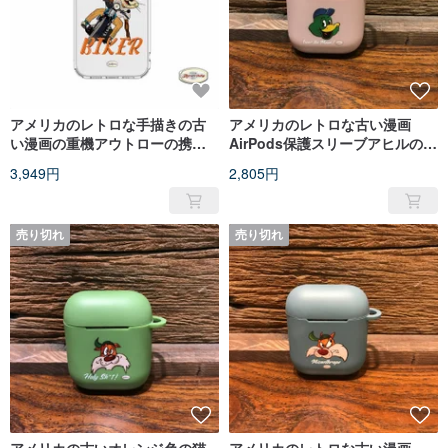
アメリカのレトロな手描きの古
アメリカのレトロな古い漫画
い漫画の重機アウトローの携帯
AirPods保護スリーブアヒルの子
電話ケース
蓮の色
3,949円
2,805円
売り切れ
売り切れ