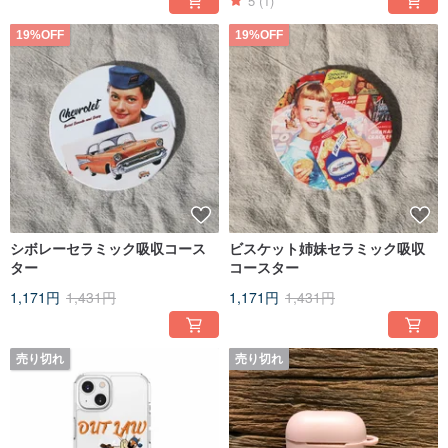
5
(1)
19%OFF
19%OFF
シボレーセラミック吸収コース
ビスケット姉妹セラミック吸収
ター
コースター
1,171円
1,431円
1,171円
1,431円
売り切れ
売り切れ