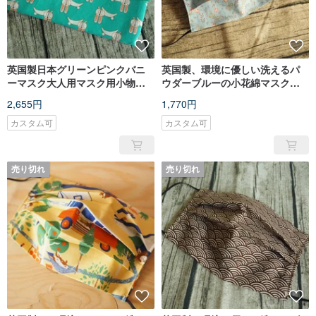
英国製日本グリーンピンクバニ
英国製、環境に優しい洗えるパ
ーマスク大人用マスク用小物ポ
ウダーブルーの小花綿マスク
ケットの二重防水バッグ
は、フィルターまたは使い捨て
2,655円
1,770円
マスクに入れることができます
カスタム可
カスタム可
売り切れ
売り切れ