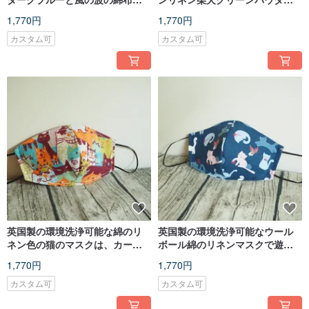
マスクは、フィルターエレメン
は、フィルターマスクまたは使
1,770円
1,770円
トまたは使い捨てマスクに入れ
い捨てマスクに入れることがで
ることができます
きます
カスタム可
カスタム可
英国製の環境洗浄可能な綿のリ
英国製の環境洗浄可能なウール
ネン色の猫のマスクは、カート
ボール綿のリネンマスクで遊ぶ
リッジまたは使い捨てマスクに
猫は、カートリッジまたは使い
1,770円
1,770円
入れることができます
捨てマスクに入れることができ
ます
カスタム可
カスタム可