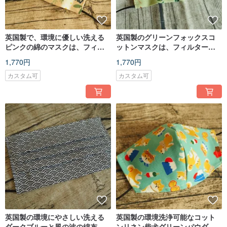
英国製で、環境に優しい洗える
英国製のグリーンフォックスコ
ピンクの綿のマスクは、フィル
ットンマスクは、フィルターま
ター要素または使い捨てマスク
たは使い捨てマスクで洗えます
1,770円
1,770円
に入れることができます
カスタム可
カスタム可
英国製の環境にやさしい洗える
英国製の環境洗浄可能なコット
ダークブルーと風の波の綿布製
ンリネン柴犬グリーンパウダー