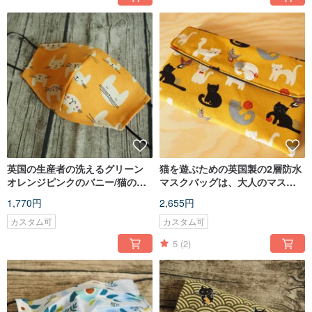
英国の生産者の洗えるグリーン
猫を遊ぶための英国製の2層防水
オレンジピンクのバニー/猫の綿
マスクバッグは、大人のマスク
のリネンマスクは、カートリッ
を保持することができます
1,770円
2,655円
ジまたは使い捨てマスクに入れ
ることができます
カスタム可
カスタム可
5
(2)