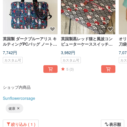
英国製 ダークブルーアリス キ
英国製黒レッド猫と風波コン
オリ
ルティングPCバッグ ノートパ
ピューターケーススイッチ
刀袋
ソコンケース 調節可能なショ
iPadキンドル
プで
7,742円
3,982円
7,0
ルダーストラップ付き
カスタム可
カスタム可
カ
5
(3)
ショップ内商品
Sunflowercorsage
健康
絞り込み ( 1 )
表示順