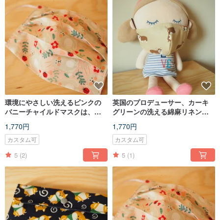
環境にやさしい洗えるピンクの
英国のプロデューサー、カーキ
バニーチャイルドマスクは、フ
グリーンの洗える綿麻リネンの
ィルターエレメントまたは使い
曲は、フィルターマスクまたは
1,770円
1,770円
捨てマスクに入れることができ
使い捨てマスクに入れることが
ます
できます
カスタム可
カスタム可
5
(2)
5
(1)