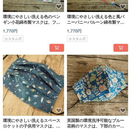
環境にやさしい洗える色のペン
環境にやさしい洗える色と風バ
ギン小花綿布製マスクは、フィ
ニーバニーバルーン綿布製マス
ルターエレメントまたは使い捨
クは、フィルターエレメントま
1,770円
1,770円
てマスクに入れることができま
たは使い捨てマスクに入れるこ
す
とができます
カスタム可
カスタム可
環境にやさしい洗えるスペース
英国製の環境洗浄可能なブルー
ロケットの子供用マスクは、フ
花柄のマスクは、下部のカート