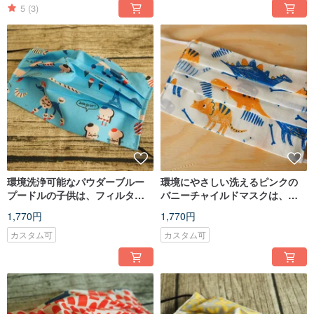
5
(3)
環境洗浄可能なパウダーブルー
環境にやさしい洗えるピンクの
プードルの子供は、フィルター
バニーチャイルドマスクは、フ
マスクまたは使い捨てマスクに
ィルターエレメントまたは使い
1,770円
1,770円
入れることができます
捨てマスクに入れることができ
ます
カスタム可
カスタム可