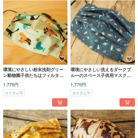
環境にやさしい粉末洗剤グリー
環境にやさしい洗えるダークブ
ン動物園子供たちはフィルター
ルーのスペース子供用マスク
マスクまたは使い捨てマスクに
は、フィルターエレメントまた
1,770円
1,770円
入れることができます
は使い捨てマスクに入れること
ができます
カスタム可
カスタム可