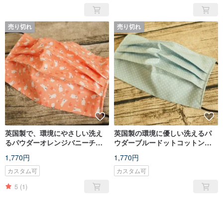
売り切れ
売り切れ
英国製で、環境にやさしい洗え
英国製の環境に優しい洗えるパ
るパウダーオレンジバニーチャ
ウダーブルードットコットンマ
イルドコットンクロスマスク
スクは、フィルターまたは使い
1,770円
1,770円
は、フィルターエレメントまた
捨てマスクに入れることができ
は使い捨てマスクに入れること
ます
カスタム可
カスタム可
ができます
5
(1)
売り切れ
売り切れ