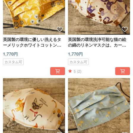
英国製の環境に優しい洗えるタ
英国製の環境洗浄可能な猫の絵
ーメリックホワイトコットンマ
の綿のリネンマスクは、カート
スクは、フィルターエレメント
リッジまたは使い捨てマスクに
1,770円
1,770円
または使い捨てマスクに入れる
入れることができます
ことができます
カスタム可
カスタム可
5
(2)