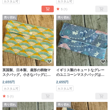
カスタム可
カスタム可
5
(1)
売り切れ
売り切れ
英国製、日本製、扇形の柄物マ
イギリス製のキュートなグレー
スクバッグ。小さなバッグには
のユニコーンマスクバッグは、
大人用マスクを入れることがで
大人のマスクを収納できます
2,655円
2,655円
きます。
カスタム可
カスタム可
5
(1)
売り切れ
売り切れ