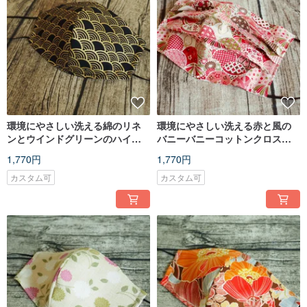
環境にやさしい洗える綿のリネ
環境にやさしい洗える赤と風の
ンとウインドグリーンのハイペ
バニーバニーコットンクロスマ
リオンマスクの英国のゴールド
スクは、フィルターエレメント
1,770円
1,770円
生産は、フィルターまたは波に
または使い捨てマスクに入れる
配置することができます
ことができます
カスタム可
カスタム可