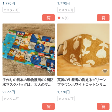
ィルターエレメントまたは使い
リッジまたは使い捨てマスクに
1,770円
1,770円
捨てマスクに入れることができ
入れることができます
ます
カスタム可
カスタム可
5
(1)
手作りの日本の動物漫画の2層防
英国の生産者の洗えるグリーン
水マスクバッグは、大人のマス
ブラウンホワイトコットンリネ
クを保持することができます
ンマスクは、カートリッジまた
2,655円
1,770円
は使い捨てマスクに入れること
ができます
カスタム可
カスタム可