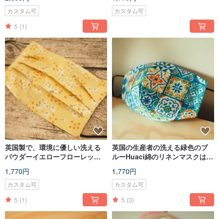
きます
てマスクに入れることができま
す
カスタム可
カスタム可
5
(1)
英国製で、環境に優しい洗える
英国の生産者の洗える緑色のブ
パウダーイエローフローレット
ルーHuaci綿のリネンマスクは、
コットンマスクは、フィルター
カートリッジまたは使い捨てマ
1,770円
1,770円
エレメントまたは使い捨てマス
スクに入れることができます
クに入れることができます
カスタム可
カスタム可
5
(1)
5
(3)