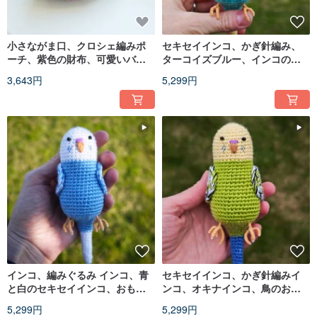
小さながま口、クロシェ編みポ
セキセイインコ、かぎ針編み、
ーチ、紫色の財布、可愛いバッ
ターコイズブルー、インコのお
グ、キーホルダー、マルチカラ
もちゃ、ぬいぐるみ
3,643円
5,299円
ー
インコ、編みぐるみ インコ、青
セキセイインコ、かぎ針編みイ
と白のセキセイインコ、おもち
ンコ、オキナインコ、鳥のおも
ゃの鳥、ぬいぐるみ
ちゃ、ぬいぐるみ
5,299円
5,299円