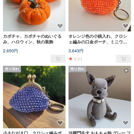
カボチャ、カボチャのぬいぐる
オレンジ色の小銭入れ、クロシ
み、ハロウィン、秋の装飾
ェ編みの口金ポーチ、ミニウォ
レット、キーホルダー、ビーズ
2,650円
3,643円
付きポーチ
5
(1)
売り切れ
売り切れ
小さながま口、クロシェ編みポ
法國鬥牛犬 おもちゃ狗 グレー フ