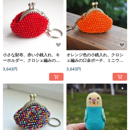
小さな財布、赤い小銭入れ、キ
オレンジ色の小銭入れ、クロシ
ーホルダー、クロシェ編みのが
ェ編みの口金ポーチ、ミニウォ
ま口、ウォレット
レット、キーホルダー、ビーズ
3,643円
3,643円
付きポーチ