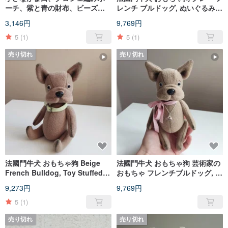
ーチ、紫と青の財布、ビーズの
レンチ ブルドッグ, ぬいぐるみ,
キーホルダー
ぬいぐるみ
3,146円
9,769円
5
(1)
5
(1)
売り切れ
売り切れ
法國鬥牛犬 おもちゃ狗 Beige
法國鬥牛犬 おもちゃ狗 芸術家の
French Bulldog, Toy Stuffed
おもちゃ フレンチブルドッグ, お
puppy, Artist toy, Plush dog
もちゃのぬいぐるみ, 関節人形,
9,273円
9,769円
ぬいぐるみ
5
(1)
売り切れ
売り切れ