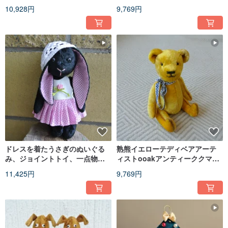
ぬいぐるみおがくずぬいぐるみ
いぐるみジョイントオークおも
10,928円
9,769円
ちゃ娃娃
ドレスを着たうさぎのぬいぐる
熟熊イエローテディベアアーテ
み、ジョイントトイ、一点物の
ィストooakアンティーククマお
アーティストドール、テディバ
がくずぬいぐるみヴィンテージ
11,425円
9,769円
ニー
スタイル