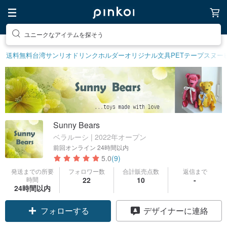
素敵な生活グッズを探そう
送料無料
台湾サンリオ
ドリンクホルダー
オリジナル文具
PETテープ
スヌー
Sunny Bears
ベラルーシ | 2022年オープン
前回オンライン
24時間以内
5.0
(9)
発送までの所要
フォロワー数
合計販売点数
返信まで
時間
22
10
-
24時間以内
フォローする
デザイナーに連絡