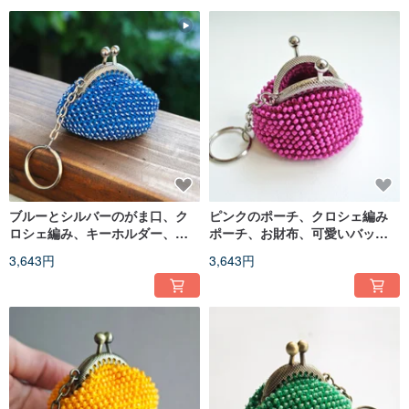
ブルーとシルバーのがま口、ク
ピンクのポーチ、クロシェ編み
ロシェ編み、キーホルダー、コ
ポーチ、お財布、可愛いバッ
インケース
グ、キーホルダー、小さながま
3,643円
3,643円
口