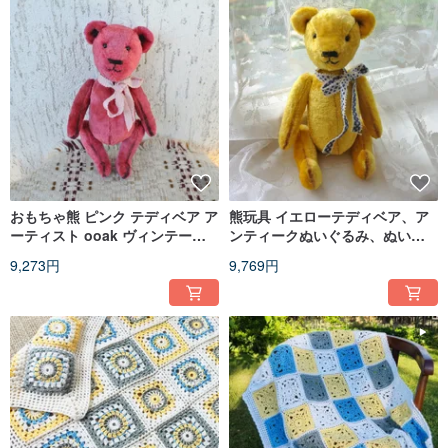
おもちゃ熊 ピンク テディベア ア
熊玩具 イエローテディベア、ア
ーティスト ooak ヴィンテージ
ンティークぬいぐるみ、ぬいぐ
アンティーク ぬいぐるみ おがく
るみ、ハンドメイドベア
9,273円
9,769円
ず ぬいぐるみ