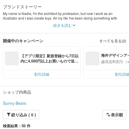
ブランドストーリー
My name is Nadia, I'm the architect by profession, but now I work as an
illustrator and I also create toys. All my life I've been doing something with
hands, knitting, sewing, making toys of different materials. I feel happy while
続きを読む
creating and I want to bring joy to someone, because such handmade toys are
really special.
開催中のキャンペーン
すべてを見る(2)
海外デザインア
【アプリ限定】新規登録から7日以
入
内に4,000円以上お買いもので送料
越境送料割引（
無料（最大500円OFF）
割引詳細
割引詳
ショップ内商品
Sunny Bears
絞り込み ( 0 )
表示順
検索結果：50 件