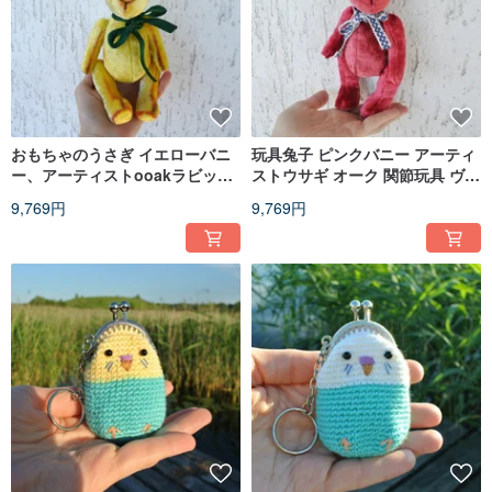
おもちゃのうさぎ イエローバニ
玩具兔子 ピンクバニー アーティ
ー、アーティストooakラビッ
ストウサギ オーク 関節玩具 ヴィ
ト、ヴィンテージぬいぐるみ、
ンテージぬいぐるみ
9,769円
9,769円
イースターバニー