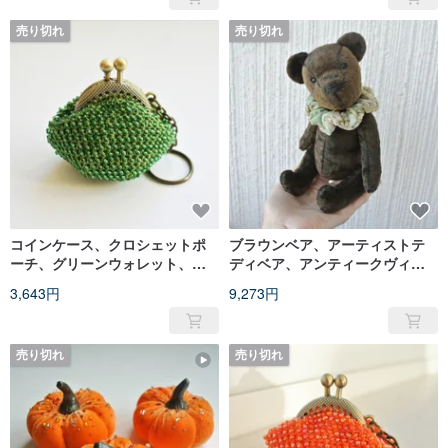
売り切れ
売り切れ
コインケース、クロシェットポ
ブラウンベア、アーティストテ
ーチ、グリーンウォレット、ビ
ディベア、アンティークヴィン
ーズ留め具付きポーチ、キーホ
テージぬいぐるみベア、オーク
3,643円
9,273円
ルダー
ぬいぐるみベア
売り切れ
売り切れ