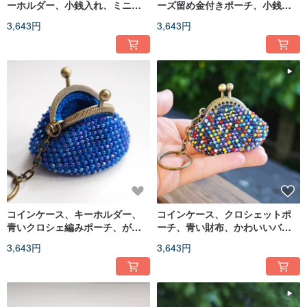
ーホルダー、小銭入れ、ミニバ
ーズ留め金付きポーチ、小銭入
ッグ
れ、キーホルダー
3,643円
3,643円
コインケース、キーホルダー、
コインケース、クロシェットポ
青いクロシェ編みポーチ、がま
ーチ、青い財布、かわいいバッ
口ポーチ、ビーズ付きポーチ
グ、キーホルダー、マルチカラ
3,643円
3,643円
ー