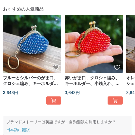
おすすめの人気商品
ブルーとシルバーのがま口、
赤いがま口、クロシェ編み、
オレ
クロシェ編み、キーホルダ
キーホルダー、小銭入れ、ミ
シェ
ー、コインケース
ニバッグ
ウォ
3,643円
3,643円
3,6
ビー
ブランドストーリーは英語ですが、自動翻訳を利用しますか？
日本語に翻訳