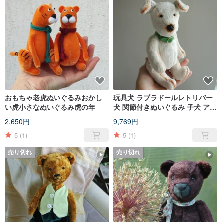
おもちゃ老虎ぬいぐるみおかし
玩具犬 ラブラドールレトリバー
い虎小さなぬいぐるみ虎の年
犬 関節付きぬいぐるみ 子犬 アー
ティストテディ犬 オーク
2,650円
9,769円
5
(1)
5
(1)
売り切れ
売り切れ