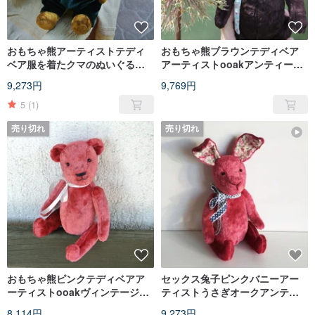
おもちゃ熊アーティストテディ
おもちゃ熊ブラウンテディベア
ベア服を着たクマのぬいぐるみ
アーティストooakアンティーク
関節おもちゃooakおもちゃ娃娃
クマヴィンテージぬいぐるみお
9,273円
9,769円
がくずぬいぐるみ
5
(1)
売り切れ
売り切れ
おもちゃ熊ピンクテディベアア
セックス兔子ピンクバニーアー
ーティストooakヴィンテージア
ティストうさぎオークアンティ
ンティークぬいぐるみおがくず
ークテディジョイントおもちゃ
8,114円
9,273円