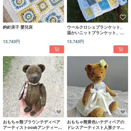
鉤針床子 嬰兒床
ウールクロシェブランケット、
温かいニットブランケット、新
生児へのギフト
13,743円
13,743円
おもちゃ熊ブラウンテディベア
おもちゃ熊黄色いテディベアの
アーティストooakアンティーク
ドレスアーティスト人形クマぬ