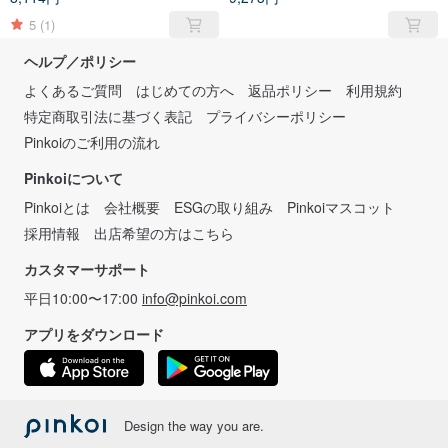
ぬいぐるみ
ヴィンテージぬいぐるみ
5
(1)
ヘルプ／ポリシー
よくあるご質問
はじめての方へ
返品ポリシー
利用規約
特定商取引法に基づく表記
プライバシーポリシー
Pinkoiのご利用の流れ
Pinkoiについて
Pinkoiとは
会社概要
ESGの取り組み
Pinkoiマスコット
採用情報
出店希望の方はこちら
カスタマーサポート
平日10:00〜17:00
info@pinkoi.com
アプリをダウンロード
Design the way you are.