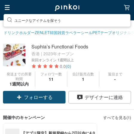
ユニークなアイテムを探そう
ドリンクホルダー
ZENLET
韓国雑貨
ラベラーシール
PETテープ
オリジナル
Suphia’s Functional Foods
香港 | 2023年オープン
前回オンライン
1週間以上
0.0
(0)
発送までの所要
フォロワー数
合計販売点数
返信まで
時間
11
1
-
1週間以内
フォローする
デザイナーに連絡
開催中のキャンペーン
すべてを見る(1)
【アプリ限定】新規登録から7日以内に4,0