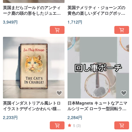
英国まだらゴールドのアンティ
英国テメリティ・ジョーンズの
ーク鹿の頭の形をしたジュエリ
黄色の楽しいダイアログボック
ートレイ/ジュエリー収納ラック/
ス型のジュエリープレート/スト
3,949円
1,712円
リングラック
レージプレート/ディナープレー
ト
英国インダストリアル風レトロ
日本Magnets キュートなアニマ
イラストデ​​ザインかわいい猫面
ルシリーズ ローラー型回転ラン
白いアイアンサイン・タグ（Cat
ニングクリアミニポーチ
2,233円
2,284円
in the House）
5
(3)