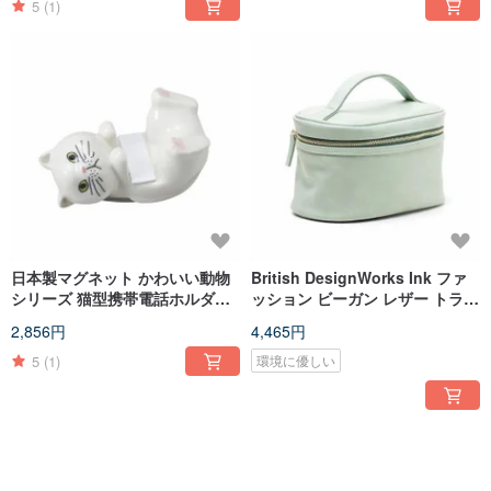
5
(1)
日本製マグネット かわいい動物
British DesignWorks Ink ファ
シリーズ 猫型携帯電話ホルダー/
ッション ビーガン レザー トラベ
携帯電話ホルダー -ホワイトペル
ル ポータブル ストレージ バッグ
2,856円
4,465円
シャ猫
(フレッシュグリーン)
5
(1)
環境に優しい