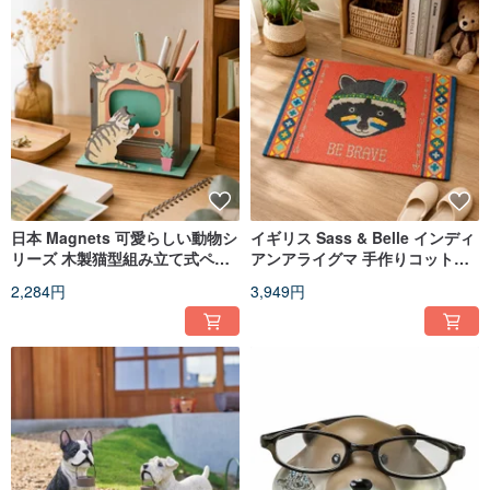
日本 Magnets 可愛らしい動物シ
イギリス Sass & Belle インディ
リーズ 木製猫型組み立て式ペン
アンアライグマ 手作りコットン
立て/ペンスタンド（猫がテレビ
ラグ 子供部屋 玄関マット ドアマ
2,284円
3,949円
を見ているデザイン）
ット