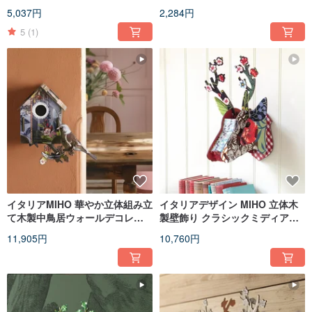
ース/ロールティッシュカバー
ップホルダー
5,037円
2,284円
（ダンボオクトパス）
5
(1)
イタリアMIHO 華やか立体組み立
イタリアデザイン MIHO 立体木
て木製中鳥居ウォールデコレー
製壁飾り クラシックミディアム
ション/壁飾り（アオジの帰還 I'm
鹿ヘッド（咲き誇る花々 Capri
11,905円
10,760円
back）
2）