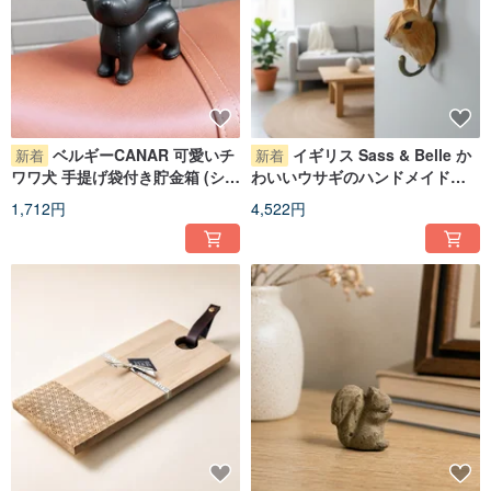
ベルギーCANAR 可愛いチ
イギリス Sass & Belle か
新着
新着
ワワ犬 手提げ袋付き貯金箱 (シッ
わいいウサギのハンドメイド木
クブラック)
彫りフック
1,712円
4,522円