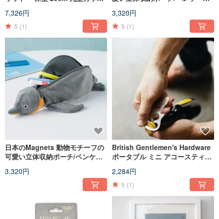
ィングボード/ダイニングボード/
（サメ）
7,326円
3,320円
ディスプレイボード
5
(1)
5
(1)
日本のMagnets 動物モチーフの
British Gentlemen's Hardware
可愛い立体収納ポーチ/ペンケー
ポータブル ミニ アコースティッ
ス（ペンギン）
ク ギター型ステンレス製栓抜き
3,320円
2,284円
5
(1)