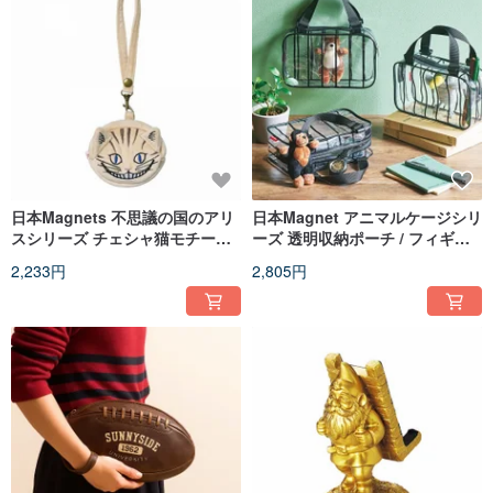
日本Magnets 不思議の国のアリ
日本Magnet アニマルケージシリ
スシリーズ チェシャ猫モチーフ
ーズ 透明収納ポーチ / フィギュ
ポータブルコインケース
ア・ぬいぐるみディスプレイハ
2,233円
2,805円
ンドバッグ