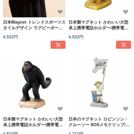
日本Magnet トレンドスポーツス
日本製マグネット かわいい大型
タイルデザイン ラグビーボール
卓上携帯電話ホルダー/携帯電話
型レザーデザインクラッチバッ
ホルダー（金色の小人型）
4,522円
4,522円
グ
日本製マグネット かわいい大型
日本のマグネット ロビンソン・
卓上携帯電話ホルダー/携帯電話
クルーソー SOSメモクリップ/名
ホルダー（猿型）
刺クリップ/メモホルダー
4,522円
1,712円