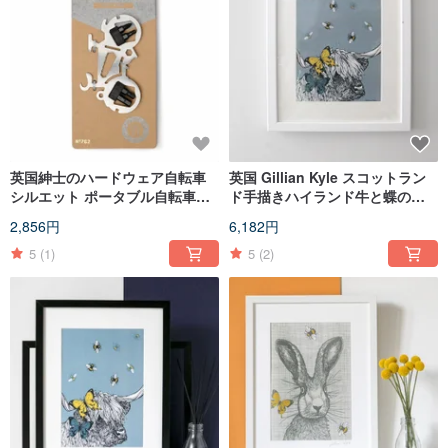
英国紳士のハードウェア自転車
英国 Gillian Kyle スコットラン
シルエット ポータブル自転車修
ド手描きハイランド牛と蝶のウ
理ツール セット
ォールフォトフレーム（白）
2,856円
6,182円
5
(1)
5
(2)