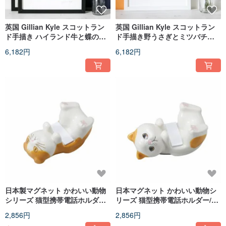
英国 Gillian Kyle スコットラン
英国 Gillian Kyle スコットラン
ド手描き ハイランド牛と蝶のウ
ド手描き野うさぎとミツバチ・
ォールフォトフレーム（ブラッ
蝶々モチーフ 壁掛けフォトフレ
6,182円
6,182円
ク）
ーム（白）
日本製マグネット かわいい動物
日本マグネット かわいい動物シ
シリーズ 猫型携帯電話ホルダー/
リーズ 猫型携帯電話ホルダー/携
携帯電話ホルダー - スコティッシ
帯電話ホルダー - エキゾチックシ
2,856円
2,856円
ュフォールド猫
ョートヘア猫