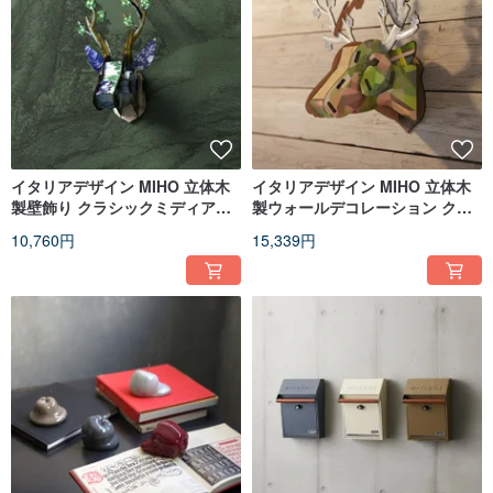
イタリアデザイン MIHO 立体木
イタリアデザイン MIHO 立体木
製壁飾り クラシックミディアム
製ウォールデコレーション クラ
鹿のオブジェ（リボーン
シック鹿ヘッド（傑作
10,760円
15,339円
Capri74）
Cervo238）