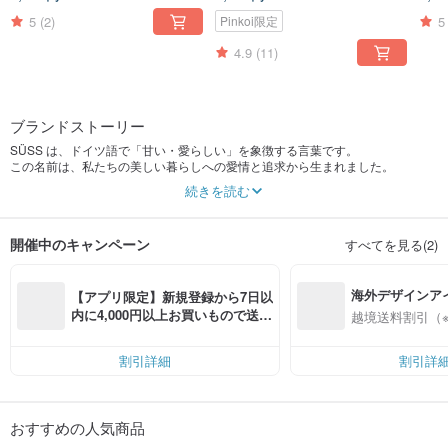
文具収納
5
(2)
5
Pinkoi限定
4.9
(11)
ブランドストーリー
SÜSS は、ドイツ語で「甘い・愛らしい」を象徴する言葉です。
この名前は、私たちの美しい暮らしへの愛情と追求から生まれました。
ふとドイツから持ち帰った風車キャンドルから、日本で偶然出会ったかわいい
続きを読む
ゴミ箱まで。
日々の小さな幸せが少しずつ集まり、SÜSS らしい独自の表情を形づくってい
ます。
開催中のキャンペーン
すべてを見る(2)
私たちは、デザイン雑貨はコーヒーのように、人を惹きつけてやまないものだ
と信じています。
海外デザインア
だからこそ世界を旅し、色鮮やかで創造性にあふれた暮らしの小物を丁寧にセ
【アプリ限定】新規登録から7日以
レクトしています。
入
内に4,000円以上お買いもので送料
越境送料割引（
ここでただ雑貨を購入するだけでなく、暮らしにささやかな儀式感とぬくもり
無料（最大500円OFF）
を添えるインスピレーションを見つけていただければと思います。
割引詳細
割引詳
SÜSS は、単なるショップではありません。
甘く心地よい暮らしへの提案です。
デザインの力であなたの日常を照らし、色彩で美しい一瞬一瞬を彩ります。
おすすめの人気商品