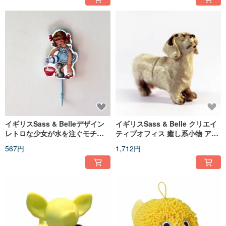
イギリスSass & Belleデザイン
イギリスSass & Belle クリエイ
レトロな少女が水を注ぐモチー
ティブオフィス 癒し系小物 アン
フの壁掛けアンティーク調フッ
ティーク調 犬のお尻マグネット
567円
1,712円
ク
セット