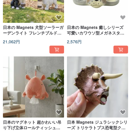
日本の Magnets 犬型ソーラーガ
日本の Magnets 癒しシリーズ
ーデンライト フレンチブルドッ
可愛いカワウソ型メガネスタン
グ シュナウザー 屋外防水装飾ラ
ド/アクセサリー収納
21,062円
2,576円
イト
日本のマグネット 超かわいい吊
日本 Magnets ジュラシックシリ
り下げ立体ロールティッシュケ
ーズ トリケラトプス恐竜型クリ