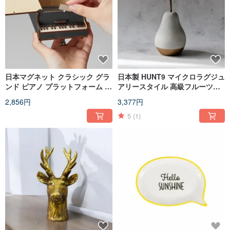
日本マグネット クラシック グラ
日本製 HUNT9 マイクロラグジュ
ンド ピアノ プラットフォーム ピ
アリースタイル 高級フルーツ型
アノ スタイル 興味深い組み立て
セメントペーパーウェイト/拡散
2,856円
3,377円
デザイン 収納ボックス
石(西洋梨)
5
(1)