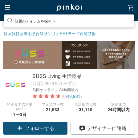
話題のアイテムを探そう
韓国雑貨
水着
毛糸
台湾サンリオ
PETテープ
台湾茶器
SÜSS Living 生活良品
台湾 | 2014年オープン
前回オンライン
24時間以内
4.9
(6,961)
発送までの所要
フォロワー数
合計販売点数
返信まで
時間
21,533
31,110
24時間以内
1〜3日
クーポン取得
デザイナーに連絡