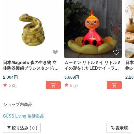
日本Magnets 森の生き物 立
ムーミン リトルミイ リトルミ
日本
体陶器製歯ブラシスタンド/ペ
イの形をしたLEDナイトライ
物シ
ンスタンド（ニシキヘビ）
ト
式ペ
2,004円
5,609円
2,2
がテ
ン）
5
(2)
5
(3)
ショップ内商品
SÜSS Living 生活良品
絞り込み ( 0 )
表示順