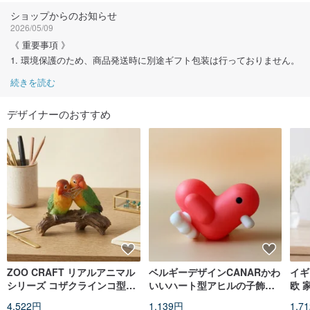
フォローする
ショップからのお知らせ
2026/05/09
《 重要事項 》
1. 環境保護のため、商品発送時に別途ギフト包装は行っておりません。
続きを読む
デザイナーのおすすめ
ZOO CRAFT リアルアニマル
ベルギーデザインCANARかわ
イギ
シリーズ コザクラインコ型ク
いいハート型アヒルの子飾り
欧 
リップホルダー/卓上オブジェ/
貯金箱（ホットオレンジ）
ラミ
4,522円
1,139円
1,7