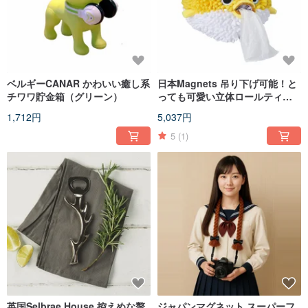
ベルギーCANAR かわいい癒し系
日本Magnets 吊り下げ可能！と
チワワ貯金箱（グリーン）
っても可愛い立体ロールティッ
シュケース（フグ）
1,712円
5,037円
5
(1)
英国Selbrae House 控えめな贅
ジャパンマグネット スーパーフ