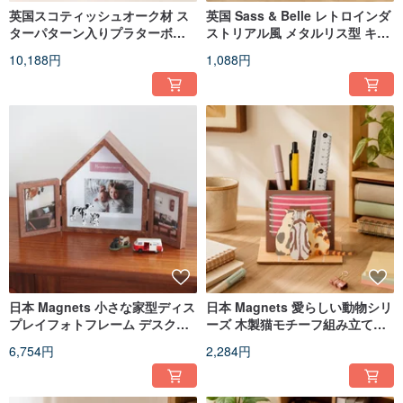
英国スコティッシュオーク材 ス
英国 Sass & Belle レトロインダ
ターパターン入りプラターボー
ストリアル風 メタルリス型 キャ
ド 45cm レザープル付き
ビネット・引き出し用取っ手 ド
10,188円
1,088円
アノブ
日本 Magnets 小さな家型ディス
日本 Magnets 愛らしい動物シリ
プレイフォトフレーム デスクト
ーズ 木製猫モチーフ組み立て式
ップディスプレイボックス マル
ペン立て・ペンスタンド（スト
6,754円
2,284円
チフォトフレーム インテリア雑
ーブで暖を取る猫）
貨