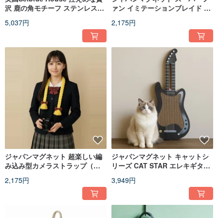
沢 鹿の角モチーフ ステンレス製
ァン イミテーションブレイド カ
栓抜き 缶オープナー
メラストラップ (イエロー- ブラ
5,037円
2,175円
ウン)
ジャパンマグネット 超楽しい編
ジャパンマグネット キャットシ
み込み型カメラストラップ（ゴ
リーズ CAT STAR エレキギター
ールド）
型 スーパーロック キャットスク
2,175円
3,949円
ラッチボード