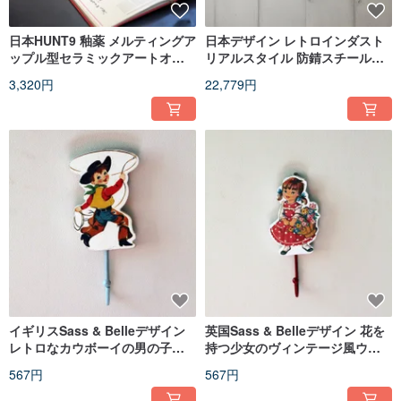
日本HUNT9 釉薬 メルティングア
日本デザイン レトロインダスト
ップル型セラミックアートオブ
リアルスタイル 防錆スチール製
ジェ / ペーパーウェイト / お香立
壁掛け式 鍵付き 屋外用郵便ポス
3,320円
22,779円
て (エデンの果実)
ト
イギリスSass & Belleデザイン
英国Sass & Belleデザイン 花を
レトロなカウボーイの男の子モ
持つ少女のヴィンテージ風ウォ
チーフ 壁掛けアンティーク調フ
ールフック
567円
567円
ック