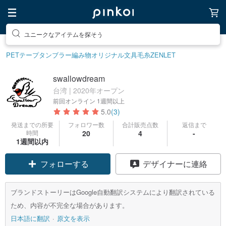
ユニークなアイテムを探そう
PETテープ
タンブラー
編み物
オリジナル文具
毛糸
ZENLET
swallowdream
台湾 | 2020年オープン
前回オンライン
1週間以上
5.0
(3)
発送までの所要
フォロワー数
合計販売点数
返信まで
時間
20
4
-
1週間以内
フォローする
デザイナーに連絡
ブランドストーリーはGoogle自動翻訳システムにより翻訳されている
ため、内容が不完全な場合があります。
日本語に翻訳
原文を表示