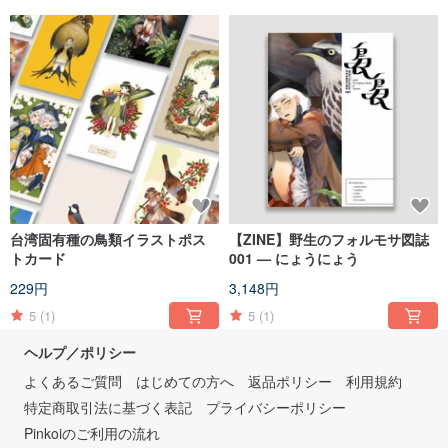
台湾固有種の鳥類イラストポス
【ZINE】野生のフォルモサ図誌
トカード
001 — にょうにょう
229円
3,148円
5
(1)
5
(1)
ヘルプ／ポリシー
よくあるご質問
はじめての方へ
返品ポリシー
利用規約
特定商取引法に基づく表記
プライバシーポリシー
Pinkoiのご利用の流れ