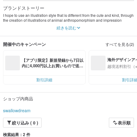
ブランドストーリー
I hope to use an illustration style that is different from the cute and kind, through
the creation of illustrations of animal anthropomorphism and impression
costumes to promote the native species in Taiwan to more people.
続きを読む
開催中のキャンペーン
すべてを見る(2)
海外デザインア
【アプリ限定】新規登録から7日以
入
内に4,000円以上お買いもので送料
越境送料割引（
無料（最大500円OFF）
割引詳細
割引詳
ショップ内商品
swallowdream
絞り込み ( 0 )
表示順
検索結果：2 件