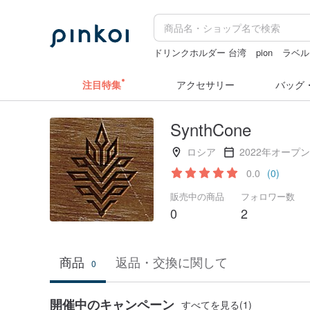
ドリンクホルダー 台湾
pion
ラベル
ラベラーシール
ミッフィ
注目特集
アクセサリー
バッグ
SynthCone
ロシア
2022年オープン
0.0
(0)
販売中の商品
フォロワー数
0
2
商品
返品・交換に関して
0
開催中のキャンペーン
すべてを見る(1)