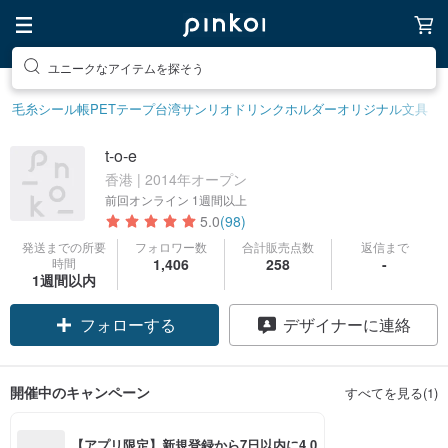
ユニークなアイテムを探そう
毛糸
シール帳
PETテープ
台湾サンリオ
ドリンクホルダー
オリジナル文具
t-o-e
香港 | 2014年オープン
前回オンライン
1週間以上
5.0
(98)
発送までの所要
フォロワー数
合計販売点数
返信まで
時間
1,406
258
-
1週間以内
フォローする
デザイナーに連絡
開催中のキャンペーン
すべてを見る(1)
【アプリ限定】新規登録から7日以内に4,0