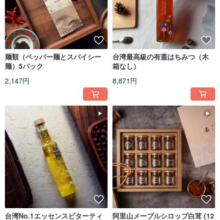
麺類（ペッパー麺とスパイシー
台湾最高級の有蓋はちみつ（木
麺）5パック
箱なし）
2,147円
8,871円
台湾No.1エッセンスビターティ
阿里山メープルシロップ白茸 (12