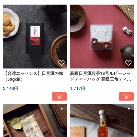
【台湾エッセンス】日月潭の舞
高級日月潭段茶18号ルビーレッ
（50g/箱）
ドティーバッグ 高級三角ティー
バッグ（6袋/箱）
3,148円
1,717円