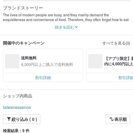
ブランドストーリー
The lives of modern people are busy, and they mainly demand the
exquisiteness and convenience of food. Therefore, they often forget how to eat
healthy. In recent years, in addition to the endless food security problems, the
続きを読む
most terrifying is the "civilization disease" caused by refined diets.
The mission of Taiwan Elite Foods is to provide you with the best Taiwanese
agricultural products, and to promote the concept of healthy living to friends
開催中のキャンペーン
すべてを見る(3)
around you.
At the same time, we use "small farmer deeds" and "industry-university
cooperation" to improve the overall industry chain benefits, not only to stabilize
送料無料
the quality of agricultural products, but also to promote technological
【アプリ限定】
exchanges and personnel training, and thus achieve sustainable industry
内に4,000円
6,300円以上ご購入で送料無料
management.
無料（最大500円
割引詳細
割引詳
ショップ内商品
taiwanessence
絞り込み ( 0 )
表示順
検索結果：9 件