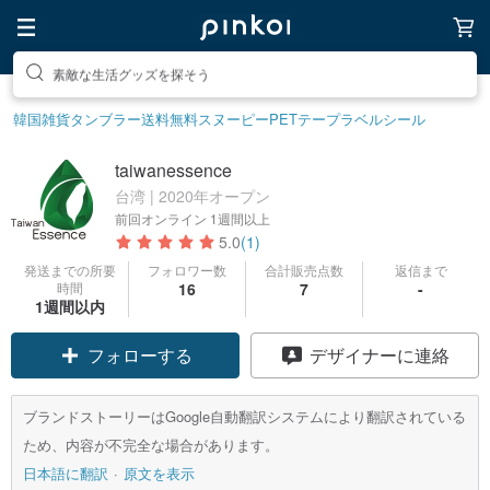
話題のアイテムを探そう
韓国雑貨
タンブラー
送料無料
スヌーピー
PETテープ
ラベルシール
taiwanessence
台湾 | 2020年オープン
前回オンライン
1週間以上
5.0
(1)
発送までの所要
フォロワー数
合計販売点数
返信まで
時間
16
7
-
1週間以内
フォローする
デザイナーに連絡
ブランドストーリーはGoogle自動翻訳システムにより翻訳されている
ため、内容が不完全な場合があります。
日本語に翻訳
原文を表示