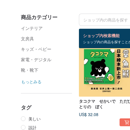
商品カテゴリー
インテリア
検索結果：11 件
ショップ内検索機能
文房具
ショップ内の商品を探すこと
キッズ・ベビー
家電・デジタル
靴・靴下
もっとみる
タコクマ せかいで ただ
タグ
とりの ぼく
US$ 32.08
美しい
設計