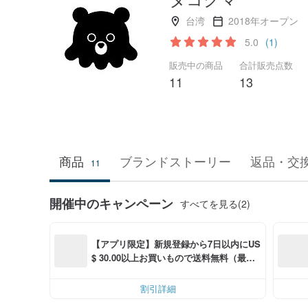
台湾
2018年オープン
5.0
(1)
販売中の商品
合計販売点数
11
13
商品
ブランドストーリー
返品・交
11
開催中のキャンペーン
すべてを見る(2)
【アプリ限定】新規登録から7日以内にUS
$ 30.00以上お買いもので送料無料（最大U
S$ 6.00OFF）
割引詳細