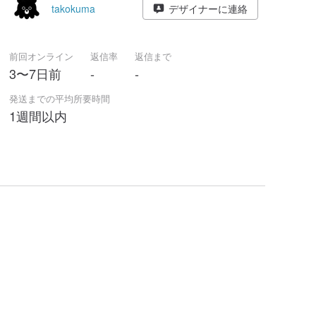
takokuma
デザイナーに連絡
前回オンライン
返信率
返信まで
3〜7日前
-
-
発送までの平均所要時間
1週間以内