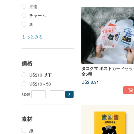
治癒
チャーム
図
もっとみる
価格
タコクマ ポストカードセッ
全5種
US$10 以下
US$ 8.91
US$10 - 50
US$
-
素材
紙