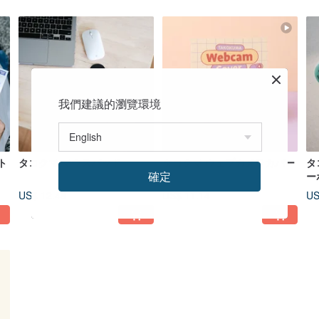
我們建議的瀏覽環境
ト
タコクマ マウスパッド
タコクマ ウェブカメラカバー
タ
確定
ー
シ
US$ 12.48
US$ 11.14
US