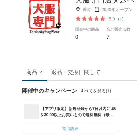
香港
2020年オープン
5.0
(1)
販売中の商品
合計販売点数
0
7
商品
返品・交換に関して
0
開催中のキャンペーン
すべてを見る(1)
【アプリ限定】新規登録から7日以内にUS
$ 30.00以上お買いもので送料無料（最大U
S$ 6.00OFF）
割引詳細