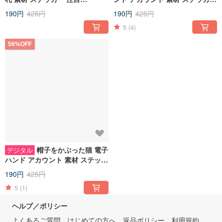
度/goodnotes IPAD note 要素
注目度/goodnotes IPAD note
190円
425円
190円
425円
要素
5
(4)
56%OFF
帽子をかぶった猫 電子
デジタル
ハンド アカウント 素材 ステッカ
ー 注目度/goodnotes iPad ノー
190円
425円
ト ナンバー
5
(1)
ヘルプ／ポリシー
よくあるご質問
はじめての方へ
返品ポリシー
利用規約