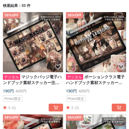
検索結果：53 件
56%OFF
56%OFF
マジックバッジ電子ハ
ポーションクラス電子
デジタル
デジタル
ンドブック素材ステッカー注目
ハンドブック素材ステッカー
度/goodnotes IPADノートハン
notability/goodnotes IPADノー
190円
425円
190円
425円
ドブック
トハンドブック
Pinkoi限定
Pinkoi限定
5
(3)
5
(3)
56%OFF
56%OFF