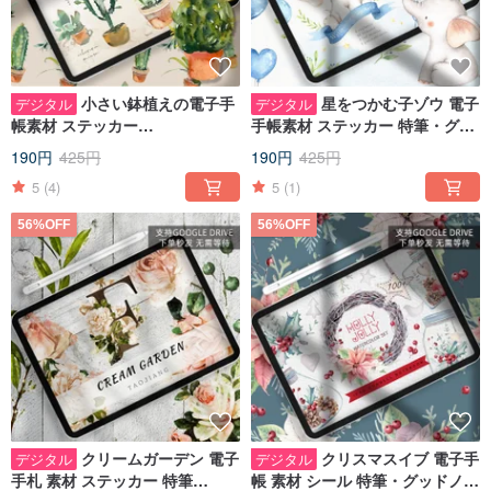
小さい鉢植えの電子手
星をつかむ子ゾウ 電子
デジタル
デジタル
帳素材 ステッカー
手帳素材 ステッカー 特筆・グッ
notability/goodnotes IPAD
ドノート IPADノート
190円
425円
190円
425円
notes
5
(4)
5
(1)
56%OFF
56%OFF
クリームガーデン 電子
クリスマスイブ 電子手
デジタル
デジタル
手札 素材 ステッカー 特筆
帳 素材 シール 特筆・グッドノー