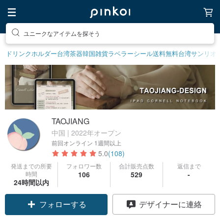
素敵な生活グッズを探そう
ドリンクホルダー
台湾茶器
韓国雑貨
ラベラーシール
送料無料
台湾サンリオ
TAOJIANG
中国 | 2022年オープン
前回オンライン
1週間以上
5.0
(108)
発送までの所要
フォロワー数
合計販売点数
返信まで
時間
106
529
-
24時間以内
フォローする
デザイナーに連絡