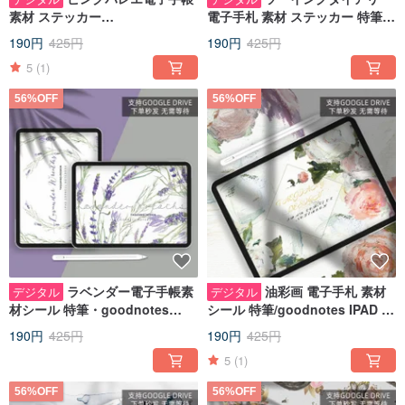
素材 ステッカー
電子手札 素材 ステッカー 特筆・
notability/goodnotes IPADノー
goodnotes IPAD note 手札
190円
425円
190円
425円
ト手帳
5
(1)
56%OFF
56%OFF
ラベンダー電子手帳素
油彩画 電子手札 素材
デジタル
デジタル
材シール 特筆・goodnotes
シール 特筆/goodnotes IPAD ノ
IPADノート手帳
ート 手札
190円
425円
190円
425円
5
(1)
56%OFF
56%OFF