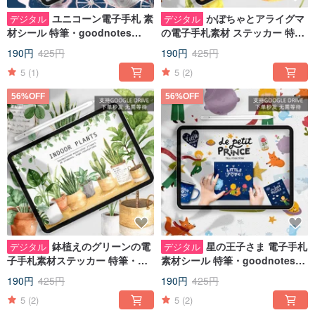
ユニコーン電子手札 素
かぼちゃとアライグマ
デジタル
デジタル
材シール 特筆・goodnotes
の電子手札素材 ステッカー 特
IPADメモ素材
筆・goodnotes iPadメモ素材
190円
425円
190円
425円
5
(1)
5
(2)
56%OFF
56%OFF
鉢植えのグリーンの電
星の王子さま 電子手札
デジタル
デジタル
子手札素材ステッカー 特筆・
素材シール 特筆・goodnotes
goodnotes IPADメモ素材
IPADメモ素材
190円
425円
190円
425円
5
(2)
5
(2)