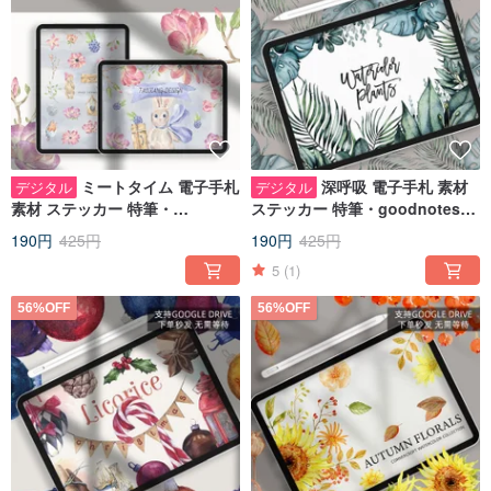
ミートタイム 電子手札
深呼吸 電子手札 素材
デジタル
デジタル
素材 ステッカー 特筆・
ステッカー 特筆・goodnotes
goodnotes IPAD ノート 手札
IPAD 音札 手札
190円
425円
190円
425円
5
(1)
56%OFF
56%OFF