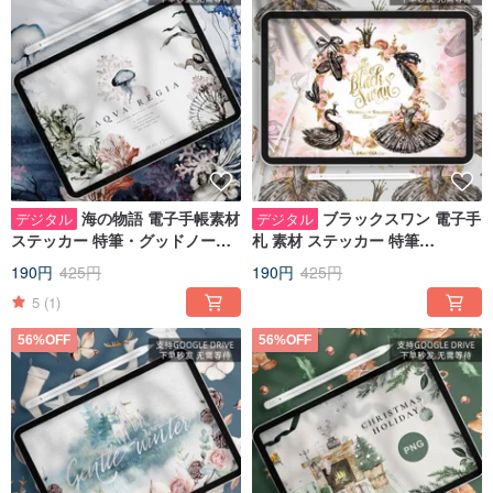
海の物語 電子手帳素材
ブラックスワン 電子手
デジタル
デジタル
ステッカー 特筆・グッドノート
札 素材 ステッカー 特筆
IPADノート手帳
性/goodnotes IPAD note 手札
190円
425円
190円
425円
5
(1)
56%OFF
56%OFF