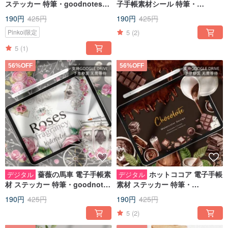
ステッカー 特筆・goodnotes
子手帳素材シール 特筆・
IPADノート手帳
goodnotes IPADノート手帳
190円
425円
190円
425円
5
(2)
Pinkoi限定
5
(1)
56%OFF
56%OFF
薔薇の馬車 電子手帳素
ホットココア 電子手帳
デジタル
デジタル
材 ステッカー 特筆・goodnotes
素材 ステッカー 特筆・
IPADノート手帳
goodnotes IPADノート手帳
190円
425円
190円
425円
5
(2)