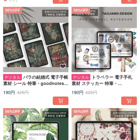
56%OFF
56%OFF
バラの結婚式 電子手帳
トラベラー 電子手札
デジタル
デジタル
素材 シール 特筆・goodnotes
素材 ステッカー 特筆・
IPADノート手帳
goodnotes IPAD note 手札
190円
425円
190円
425円
56%OFF
56%OFF