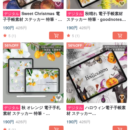
Sweet Christmas 電
秋晴れ 電子手帳素材
デジタル
デジタル
子手帳素材 ステッカー 特筆・
ステッカー 特筆・goodnotes
goodnotes IPADノート手帳
IPADノート手帳
190円
425円
190円
425円
5
(1)
5
(1)
56%OFF
56%OFF
秋 オレンジ 電子手札
ハロウィン電子手帳素
デジタル
デジタル
素材 ステッカー 特筆・
材 ステッカー
goodnotes IPAD note 手札
notability/goodnotes IPADノー
190円
425円
190円
425円
ト手帳
5
(1)