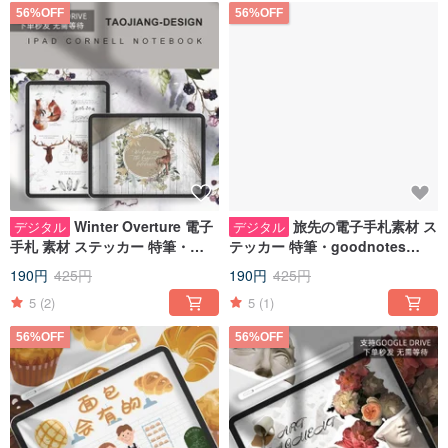
56%OFF
56%OFF
Winter Overture 電子
旅先の電子手札素材 ス
デジタル
デジタル
手札 素材 ステッカー 特筆・
テッカー 特筆・goodnotes
goodnotes IPADメモ 素材
iPadメモ素材
190円
425円
190円
425円
5
(2)
5
(1)
56%OFF
56%OFF