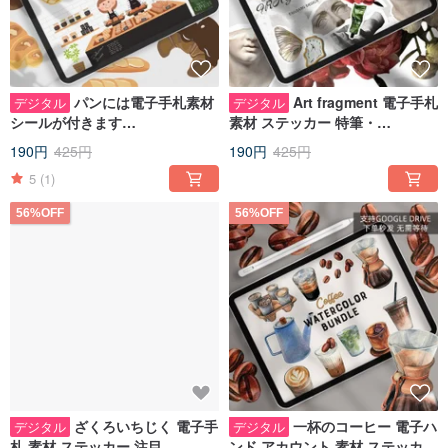
パンには電子手札素材
Art fragment 電子手札
デジタル
デジタル
シールが付きます
素材 ステッカー 特筆・
notability/goodnotes IPAD
goodnotes iPadメモ素材
190円
425円
190円
425円
note要素
5
(1)
56%OFF
56%OFF
ざくろいちじく 電子手
一杯のコーヒー 電子ハ
デジタル
デジタル
札 素材 ステッカー 注目
ンド アカウント 素材 ステッカー