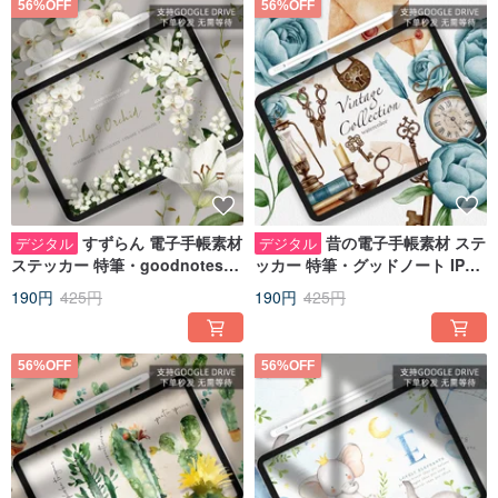
56%OFF
56%OFF
すずらん 電子手帳素材
昔の電子手帳素材 ステ
デジタル
デジタル
ステッカー 特筆・goodnotes
ッカー 特筆・グッドノート IPAD
IPADノート手帳
ノート手帳
190円
425円
190円
425円
56%OFF
56%OFF