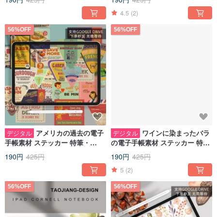
Note Pocket
4.5
(2)
56%OFF
56%OFF
アメリカの過去の電子
ワインに染まったバラ
デジタル
デジタル
手帳素材 ステッカー 特筆・
の電子手帳素材 ステッカー 特
goodnotes IPADノート素材
筆・goodnotes IPADノート素材
190円
425円
190円
425円
5
(2)
56%OFF
56%OFF