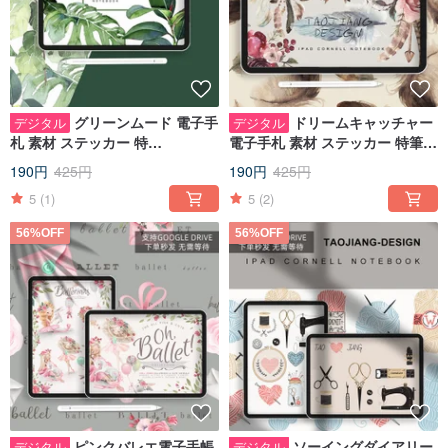
グリーンムード 電子手
ドリームキャッチャー
デジタル
デジタル
札 素材 ステッカー 特
電子手札 素材 ステッカー 特筆・
筆/goodnotes IPAD ノート 手札
goodnotes IPAD note 手札
190円
425円
190円
425円
5
(1)
5
(2)
56%OFF
56%OFF
ピンクバレエ電子手帳
ソーイングダイアリー
デジタル
デジタル