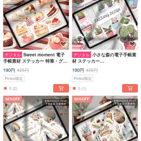
Sweet moment 電子
小さな森の電子手帳素
デジタル
デジタル
手帳素材 ステッカー 特筆・グッ
材 ステッカー
ドノート IPADノート手帳
notability/goodnotes IPADノー
190円
425円
190円
425円
ト手帳
Pinkoi限定
Pinkoi限定
5
(2)
5
(1)
56%OFF
56%OFF