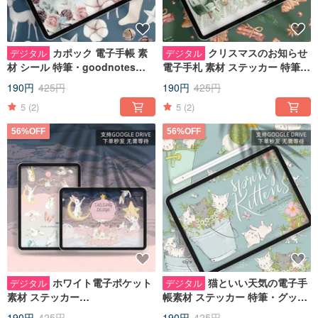
カポック 電子手帳 素
クリスマスのお知らせ
デジタル
デジタル
材 シール 特筆・goodnotes
電子手札 素材 ステッカー 特筆・
IPADノート手帳
goodnotes IPAD notes 手札
190円
425円
190円
425円
5
(2)
5
(2)
56%OFF
56%OFF
ホワイト電子ポケット
猫といい天気の電子手
デジタル
デジタル
素材 ステッカー
帳素材 ステッカー 特筆・グッド
Notability/goodnotes IPAD
ノート IPADノート
190円
425円
190円
425円