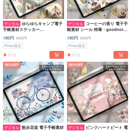
ゆらゆらキャンプ電子
コーヒーの香り 電子手
デジタル
デジタル
手帳素材ステッカー
帳素材 シール 特筆・goodnotes
notability/goodnotes IPADノー
IPADノート手帳
190円
425円
190円
425円
ト手帳
Pinkoi限定
Pinkoi限定
5
(1)
5
(1)
56%OFF
56%OFF
散歩花道 電子手帳素材
ピンクハートビート 電
デジタル
デジタル