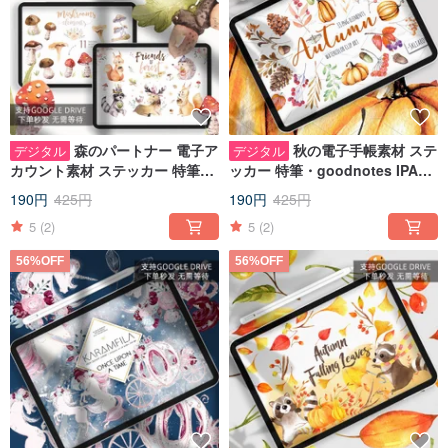
森のパートナー 電子ア
秋の電子手帳素材 ステ
デジタル
デジタル
カウント素材 ステッカー 特筆・
ッカー 特筆・goodnotes IPAD
goodnotes IPADメモ素材
ノート素材をピックアップ
190円
425円
190円
425円
5
(2)
5
(2)
56%OFF
56%OFF