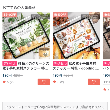
おすすめの人気商品
56%OFF
56%OFF
56
鉢植えのグリーンの
秋の電子手帳素材
デジタル
デジタル
デ
電子手札素材ステッカー 特
ステッカー 特筆・goodnotes
ハン
筆・goodnotes IPADメモ素
IPADノート素材をピックアッ
注目度
190円
425円
190円
425円
190
材
プ
トハ
5
(2)
5
(2)
Pin
5
ブランドストーリーはGoogle自動翻訳システムにより翻訳されている