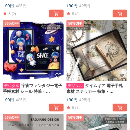
性/goodnotes IPAD note 手札
ト IPADノート ハンドブック
190円
425円
190円
425円
5
(2)
5
(2)
56%OFF
56%OFF
宇宙ファンタジー電子
タイムギア 電子手札
デジタル
デジタル
手帳素材 シール 特筆・
素材 ステッカー 特筆・
goodnotes IPADノート手帳
goodnotes IPAD 札 手札
190円
425円
190円
425円
5
(1)
56%OFF
56%OFF