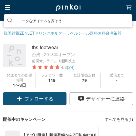
ユニークなアイテムを探そう
韓国雑貨
ZENLET
ドリンクホルダー
ラベルシール
送料無料
台湾茶器
tbs-footwear
台湾 | 2013年オープン
前回オンライン
1週間以上
4.8
(24)
発送までの所要
フォロワー数
合計販売点数
返信まで
時間
119
79
-
クーポン取得
1〜3日
フォローする
デザイナーに連絡
開催中のキャンペーン
すべてを見る(1)
【アプリ限定】新規登録から7日以内に4,0