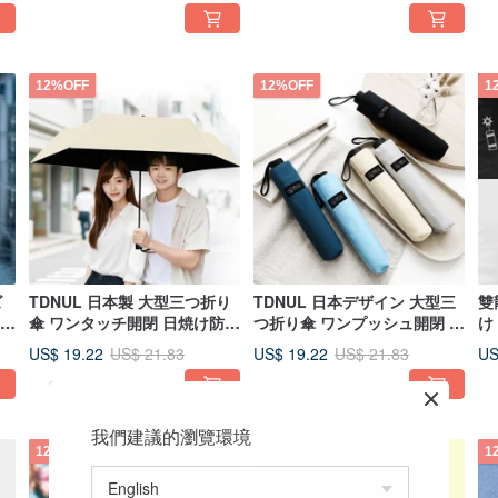
12%OFF
12%OFF
1
ズ
TDNUL 日本製 大型三つ折り
TDNUL 日本デザイン 大型三
雙
 日
傘 ワンタッチ開閉 日焼け防止
つ折り傘 ワンプッシュ開閉 日
け
ィ
インダス米 折りたたみ傘 日傘
焼け防止 雨晴兼用傘 (ロック
量
US$ 19.22
US$ 19.22
US
US$ 21.83
US$ 21.83
ス
雨傘
アッシュ)
傘
我們建議的瀏覽環境
12%OFF
12%OFF
1