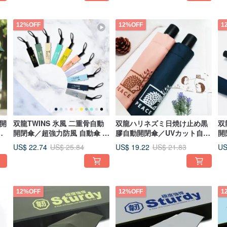
12%OFF
12%OFF
1
動開
双龍TWINS 氷風 二重骨自動
双龍ハリネズミ日焼け止め黒
双
風
開閉傘／超強力防風 自動傘 雨
膠自動開閉傘／UVカット自動
開
傘
傘 折りたたみ傘 B6580L
傘防風雨傘折りたたみ傘日傘
防
US$ 22.74
US$ 19.22
US
US$ 25.84
US$ 21.83
B6290NL
B6
12%OFF
12%OFF
1