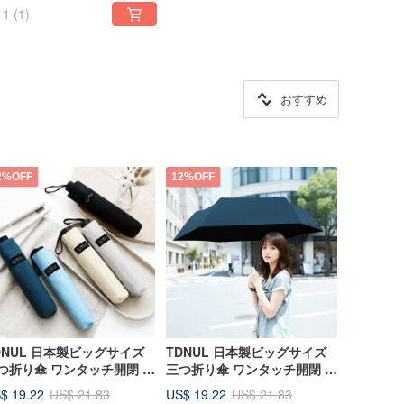
1
(1)
おすすめ
2%OFF
12%OFF
DNUL 日本製ビッグサイズ
TDNUL 日本製ビッグサイズ
つ折り傘 ワンタッチ開閉 遮
三つ折り傘 ワンタッチ開閉 遮
折りたたみ傘 日傘 雨傘（紳
光・UV カット折りたたみ傘
$ 19.22
US$ 19.22
US$ 21.83
US$ 21.83
ブラック）
日傘 雨傘 (ネイビーブルー)