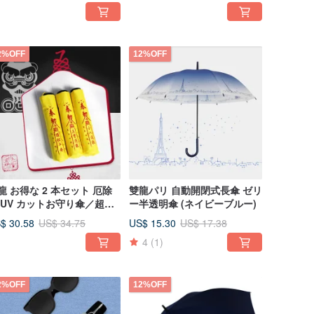
2%OFF
12%OFF
龍 お得な 2 本セット 厄除
雙龍パリ 自動開閉式長傘 ゼリ
 UV カットお守り傘／超軽
ー半透明傘 (ネイビーブルー)
・防風晴雨兼用折りたたみ
$ 30.58
US$ 15.30
US$ 34.75
US$ 17.38
4
(1)
2%OFF
12%OFF