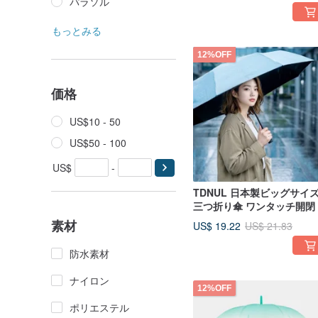
パラソル
もっとみる
12%OFF
価格
US$10 - 50
US$50 - 100
US$
-
TDNUL 日本製ビッグサイ
三つ折り傘 ワンタッチ開閉
焼け防止黒ビニールコーテ
素材
US$ 19.22
US$ 21.83
ング折りたたみ日傘雨傘（
カイブルー）
防水素材
ナイロン
12%OFF
ポリエステル