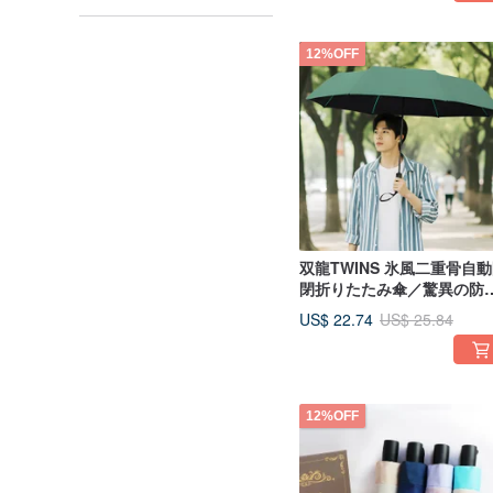
12%OFF
双龍TWINS 氷風二重骨自
閉折りたたみ傘／驚異の防
自動傘・雨傘・折りたたみ
US$ 22.74
US$ 25.84
B6580L
12%OFF