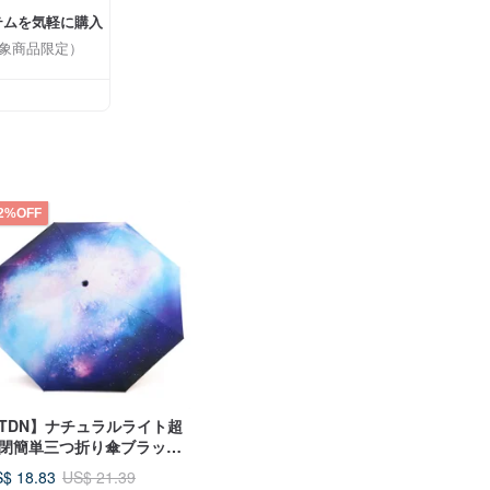
テムを気軽に購入
象商品限定）
2%OFF
TDN】ナチュラルライト超
閉簡単三つ折り傘ブラック
外線防止晴天傘（星空ブル
$ 18.83
US$ 21.39
）