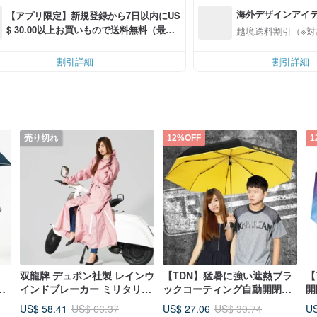
海外デザインアイ
【アプリ限定】新規登録から7日以内にUS
$ 30.00以上お買いもので送料無料（最大U
越境送料割引（※対
S$ 6.00OFF）
割引詳細
割引詳細
売り切れ
12%OFF
1
ト
双龍牌 デュポン社製 レインウ
【TDN】猛暑に強い遮熱ブラ
【
全
インドブレーカー ミリタリー
ックコーティング自動開閉傘
開
傘
ロング丈コート スタイリッシ
- 超大型 UV カット晴雨兼用傘
紫
US$ 58.41
US$ 27.06
US
US$ 66.37
US$ 30.74
ュ防水アウター - コーラルピ
ー