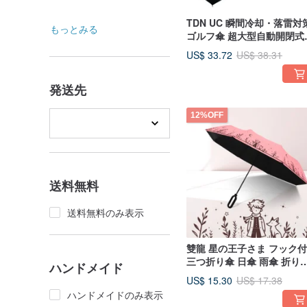
TDN UC 瞬間冷却・落雷対
もっとみる
ゴルフ傘 超大型自動開閉式
傘 A1721 (エクストリーム
US$ 33.72
US$ 38.31
ラック)
発送先
12%OFF
送料無料
送料無料のみ表示
雙龍 星の王子さま フック
三つ折り傘 日傘 雨傘 折り
ハンドメイド
たみ傘 B5903 (チェリーパ
US$ 15.30
US$ 17.38
ダー)
ハンドメイドのみ表示