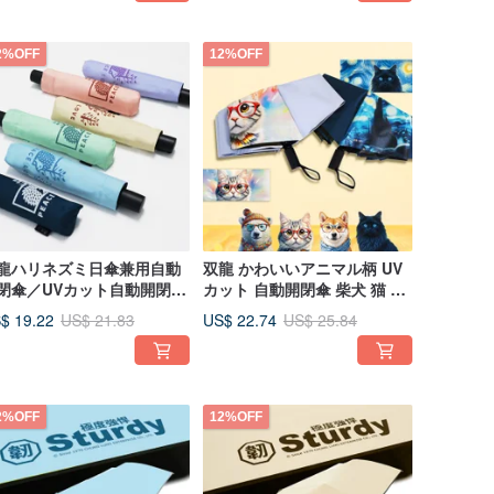
2%OFF
12%OFF
龍ハリネズミ日傘兼用自動
双龍 かわいいアニマル柄 UV
閉傘／UVカット自動開閉傘
カット 自動開閉傘 柴犬 猫 白
風雨傘 折りたたみ傘 日傘
熊 遮熱 UV対策 自動傘 雨傘
$ 19.22
US$ 22.74
US$ 21.83
US$ 25.84
290NL
B6290NK
2%OFF
12%OFF