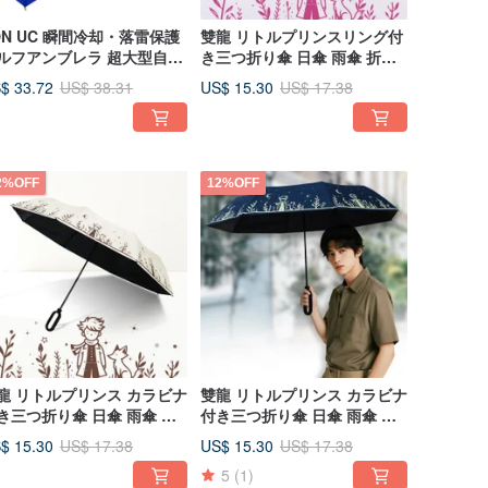
DN UC 瞬間冷却・落雷保護
雙龍 リトルプリンスリング付
ルフアンブレラ 超大型自動
き三つ折り傘 日傘 雨傘 折り
閉ストレート傘 A1721 (ロ
たたみ傘 B5903 (ラベンダー
$ 33.72
US$ 15.30
US$ 38.31
US$ 17.38
ヤルブルー)
パープル)
2%OFF
12%OFF
龍 リトルプリンス カラビナ
雙龍 リトルプリンス カラビナ
き三つ折り傘 日傘 雨傘 折
付き三つ折り傘 日傘 雨傘 折
たたみ傘 B5903 (インダス
りたたみ傘 B5903 (ネイビー
$ 15.30
US$ 15.30
US$ 17.38
US$ 17.38
)
ブルー)
5
(1)