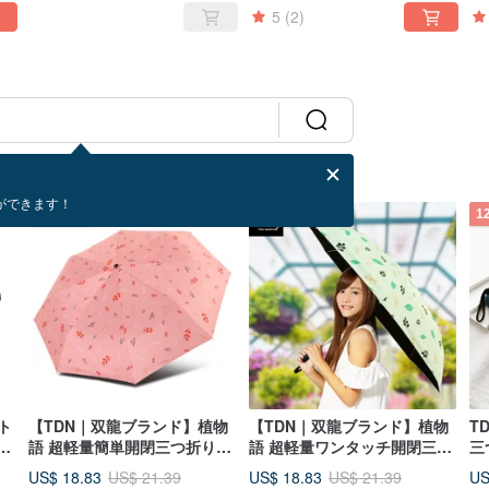
5
(2)
ンク
ができます！
12%OFF
12%OFF
1
ト
【TDN｜双龍ブランド】植物
【TDN｜双龍ブランド】植物
T
ン
語 超軽量簡単開閉三つ折り傘
語 超軽量ワンタッチ開閉三つ
三
ッ
遮光 UV カット晴雨兼用傘 (ミ
折り傘 遮光 UV カット晴雨兼
光
US$ 18.83
US$ 18.83
US
US$ 21.39
US$ 21.39
ルクティー)
用傘（ミルクティー）
士