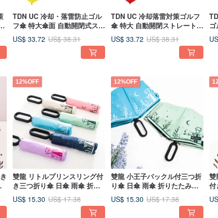
策
TDN UC 冷却・落雷防止ゴル
TDN UC 冷却落雷対策ゴルフ
T
長
フ傘 特大傘面 自動開閉式スト
傘 特大 自動開閉ストレート傘
ゴ
ブ
レート傘 A1721 (シャイニン
A1721 (活力レッド)
開
US$ 33.72
US$ 33.72
US
US$ 38.31
US$ 38.31
グイエロー)
イ
12%OFF
12%OFF
1
付き
雙龍 リトルプリンスリング付
雙龍 小王子バックル付三つ折
雙
た
き三つ折り傘 日傘 雨傘 折り
り傘 日傘 雨傘 折りたたみ傘
付
ウ
たたみ傘 B5903 (スカイブル
B5903 (レイクグリーン)
り
US$ 15.30
US$ 15.30
US
US$ 17.38
US$ 17.38
ー)
米