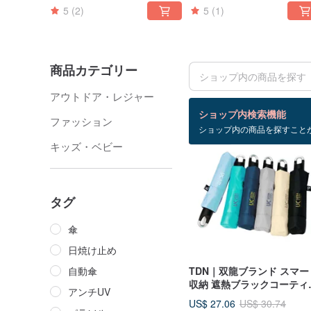
5
(2)
5
(1)
アングレー
商品カテゴリー
アウトドア・レジャー
検索結果：404 件
ショップ内検索機能
ファッション
ショップ内の商品を探すこと
12%OFF
キッズ・ベビー
タグ
傘
日焼け止め
自動傘
TDN｜双龍ブランド スマー
収納 遮熱ブラックコーティ
アンチUV
グ逆折り秒速収納傘_UV カ
US$ 27.06
US$ 30.74
トクイック収納自動開閉傘