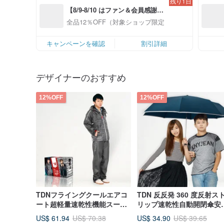
残り1日
【8/9-8/10 はファン＆会員感謝デ
ー】対象ショップ全品12%OFF
全品12％OFF（対象ショップ限定）
キャンペーンを確認
割引詳細
デザイナーのおすすめ
12%OFF
12%OFF
TDNフライングクールエアコ
TDN 反反発 360 度反射ス
ート超軽量速乾性機能スーツ
リップ速乾性自動開閉傘安
（防水性と通気性のある2層レ
ミッドスティック特大自動
US$ 61.94
US$ 34.90
US$ 70.38
US$ 39.65
インコートジャケット）-アイ
(ブルー)