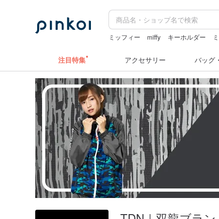
ミッフィー
miffy
キーホルダー
ミ
zizifei
台湾 24金 ネックレス
注目特集
アクセサリー
バッグ
TDN｜双龍ブラン