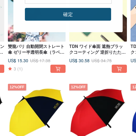
確定
アン
雙龍パリ 自動開閉ストレート
TDN ワイド傘面 遮熱ブラッ
T
ィ
傘 ゼリー半透明長傘（ラベン
クコーティング 逆折りたたみ
ク
ダーパープル）
自動開閉傘（霧緑色）
自
US$ 15.30
US$ 30.58
US
US$ 17.38
US$ 34.75
3
(1)
12%OFF
12%OFF
1