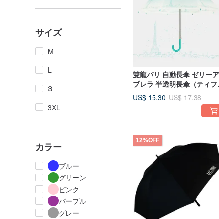
サイズ
M
L
雙龍パリ 自動長傘 ゼリー
ブレラ 半透明長傘（ティフ
S
ングリーン）
US$ 15.30
US$ 17.38
3XL
12%OFF
カラー
ブルー
グリーン
ピンク
パープル
グレー