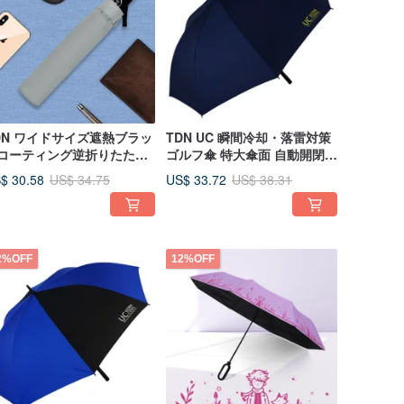
DN ワイドサイズ遮熱ブラッ
TDN UC 瞬間冷却・落雷対策
コーティング逆折りたたみ
ゴルフ傘 特大傘面 自動開閉式
動開閉傘（ロックグレー）
ストレート傘 A1721 (ネイビ
$ 30.58
US$ 33.72
US$ 34.75
US$ 38.31
ーブルー)
2%OFF
12%OFF