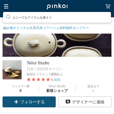
ユニークなアイテムを探そう
編み物
オリジナル文具
毛糸
コラージュ
送料無料
タンブラー
Tellur Studio
日本 | 2022年オープン
前回オンライン
1週間以上
0.0
(0)
フォロワー数
Tellur Studio
返信まで
0
新規ショップ
-
フォローする
デザイナーに連絡