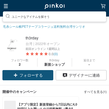
ユニークなアイテムを探そう
毛糸
シール帳
PETテープ
コラージュ
送料無料
台湾サンリオ
th3rday
台湾 | 2022年オープン
前回オンライン
1週間以上
0.0
(0)
フォロワー数
th3rday
返信まで
2
新規ショップ
-
フォローする
デザイナーに連絡
開催中のキャンペーン
すべてを見る(1)
【アプリ限定】新規登録から7日以内に4,0
00円以上お買いもので送料無料（最大500