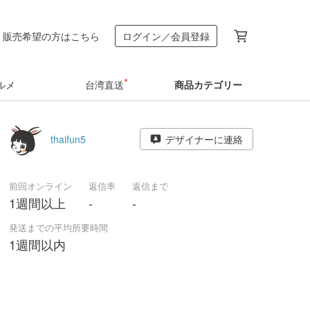
販売希望の方はこちら
ログイン／会員登録
ルメ
台湾直送
商品カテゴリー
thaifun5
デザイナーに連絡
前回オンライン
返信率
返信まで
1週間以上
-
-
発送までの平均所要時間
1週間以内