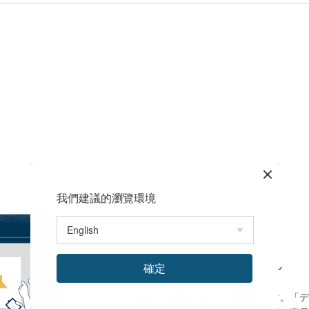
我們建議的瀏覽環境
ショップにまだ商品がありません
確定
ショップは現在休暇中、または準備中です。「デ