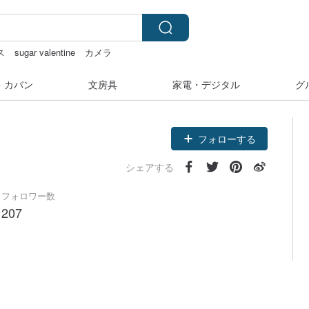
ス
sugar valentine
カメラ
・カバン
文房具
家電・デジタル
グ
フォローする
シェアする
フォロワー数
207