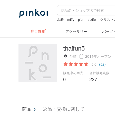
水着
miffy
pion
zizifei
クリスマ
ミッフィー ぬいぐるみ
注目特集
アクセサリー
バッグ
thaifun5
台湾
2014年オープン
5.0
(52)
販売中の商品
合計販売点数
0
237
商品
返品・交換に関して
0