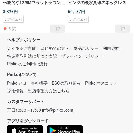
伝統的な12MMフラットラウンド
ピンクの淡水真珠のネックレス
淡水パールスターリングシルバ
8,826円
50,187円
ーピアス
カスタム可
カスタム可
5
(2)
ヘルプ／ポリシー
よくあるご質問
はじめての方へ
返品ポリシー
利用規約
特定商取引法に基づく表記
プライバシーポリシー
Pinkoiのご利用の流れ
Pinkoiについて
Pinkoiとは
会社概要
ESGの取り組み
Pinkoiマスコット
採用情報
出店希望の方はこちら
カスタマーサポート
平日10:00〜17:00
info@pinkoi.com
アプリをダウンロード