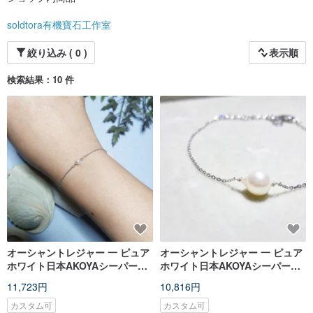
wear.
soldtora有機寶石工作室
Apart from joining local handmade markets, she has participated in the Asia's
Fashion Jewellery & Accessories Fair as a jewellery designer during 2015 and
絞り込み ( 0 )
表示順
2018. Her works are also exhibited in the AFLP Fashion Access Exhibition in
March 2016 & 2017. In 2017, she visited Taipei and participated in the
POPUPASIA design expo. She also attended Pinkoi X Ocean Park Festive
検索結果：10 件
Marketplace in 2017.
As an independent crafter, the whole creation process is done by myself. To
ensure quality and uniqueness of my works, I travel often to source interesting
materials for my creation. Over 90% of the materials are personally hand-
picked from Korea, China, Hong Kong and other parts of the world (Depends
on where I travel to ).
My design are minimal yet contemporary. Pearls and gems are beautiful gifts
from nature. I love working with natural elements as it may physically vary
according to season and weather. With adequate care, one can wear it for
many years and wear it for various occasions. I love to create pieces with multi
functions.
All pieces are made by myself, as craftsmanship injects aura to the pieces.
オーシャントレジャー 一 ピュア
オーシャントレジャー 一 ピュア
Good craftsmanship leads to durability and aesthetics. It also helps me to
ホワイト日本AKOYAシーパール
ホワイト日本AKOYAシーパール
understand each of my pieces and amend the design if any problems
discovered.
ピュアシルバーブレスレット - 手
ピュアシルバーブレスレット - 手
11,723円
10,816円
作りウェディングアクセサリー -
作りウェディングアクセサリー -
These objectives, namely, Contemporary, Craftsmanship and quality has
カスタム可
カスタム可
always reminded me to create beautiful and heartfelt jewellery, and made my