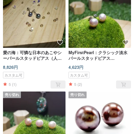
愛の海：可憐な日本のあこやシ
MyFirstPearl：クラシック淡水
ーパールスタッドピアス（人工
パールスタッドピアス
青）
（PinkViolet / Bread / 8.5-
8,826円
4,623円
9mm）
カスタム可
カスタム可
5
(1)
5
(2)
売り切れ
売り切れ