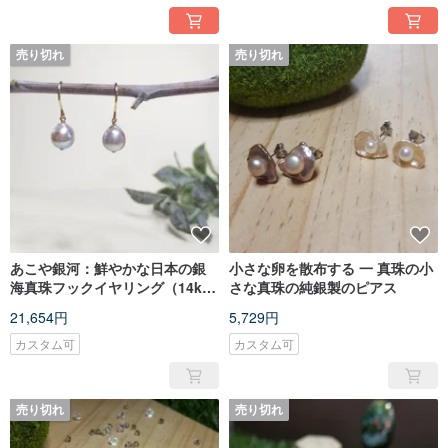
pieces favoured by my customers very well.
売り切れ
売り切れ
あこや銀河：鮮やかな日本の銀
小さな卵を散布する 一 真珠の小
海真珠フックイヤリング（14kgf
さな真珠の純銀製のピアス
/ハンドメイド）
21,654円
5,729円
カスタム可
カスタム可
売り切れ
売り切れ