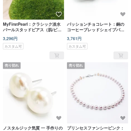
MyFirstPearl：クラシック淡水
パッションチョコレート：銅の
パールスタッドピアス（肌/ピー
コーヒーブレッドシェイプパー
チ/ピンク/ 7-8mm）
ル925シルバースタッドピアス
3,296円
3,761円
カスタム可
カスタム可
売り切れ
売り切れ
ノスタルジック気質 一 手作りの
プリンセスファンシーピンク：