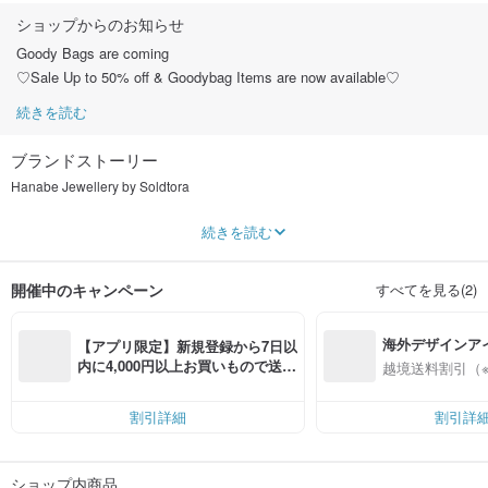
ショップからのお知らせ
Goody Bags are coming
♡Sale Up to 50% off & Goodybag Items are now available♡
続きを読む
ブランドストーリー
Hanabe Jewellery by Soldtora
The core idea is to capture the sparkling moment of fireworks, a.k.a. Hanabe in
続きを読む
Japanese Culture.To create our Hanabe Jewellery, it requires mathematics,
structure, craftmanship and designer's aesthetic. We apply semi-precious
stones as well as our famous organic gems (cultured pearls/natural
開催中のキャンペーン
すべてを見る(2)
amber/coral) We hope to keep creating beautiful things for Urban Flaneur.
---------------------------------
海外デザインア
A Jewellery Boutique by The Gal Who Sold Tora
【アプリ限定】新規登録から7日以
Contemporary
Craftmanship
Quality *
入
内に4,000円以上お買いもので送料
越境送料割引（
無料（最大500円OFF）
An independent crafter since 2009, The Gal Who Sold Tora has a wide range
of creations from twee to luxe. She put focuses on creating jewellery with a
割引詳細
割引詳
natural edge. Main elements of her creation are baroque pearls, rough gems
and sparkling swarovski crystals. These works are all created with low-allergic
925 sterling silver. Her works are favourited by a lot of girls & ladies who look
ショップ内商品
for minimal jewel pieces on their beautiful evening gowns or causal working