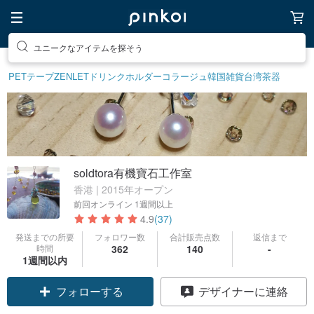
ユニークなアイテムを探そう
PETテープ
ZENLET
ドリンクホルダー
コラージュ
韓国雑貨
台湾茶器
soldtora有機寶石工作室
香港 | 2015年オープン
前回オンライン
1週間以上
4.9
(37)
発送までの所要
フォロワー数
合計販売点数
返信まで
時間
362
140
-
1週間以内
クーポン取得
デザイナーに連絡
フォローする