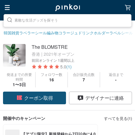
素敵な生活グッズを探そう
話題のアイテムを探そう
韓国雑貨
ラベラーシール
編み物
コラージュ
ドリンクホルダー
ラベルシール
The BLOMSTRE
香港 | 2021年オープン
前回オンライン
1週間以上
5.0
(1)
発送までの所要
フォロワー数
合計販売点数
返信まで
時間
16
7
-
1〜3日
クーポン取得
デザイナーに連絡
フォローする
開催中のキャンペーン
すべてを見る(1)
【アプリ限定】新規登録から7日以内に4,0