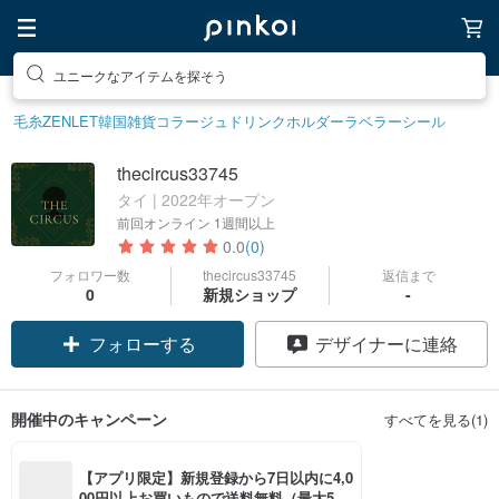
ユニークなアイテムを探そう
毛糸
ZENLET
韓国雑貨
コラージュ
ドリンクホルダー
ラベラーシール
thecircus33745
タイ | 2022年オープン
前回オンライン
1週間以上
0.0
(0)
フォロワー数
thecircus33745
返信まで
0
新規ショップ
-
フォローする
デザイナーに連絡
開催中のキャンペーン
すべてを見る(1)
【アプリ限定】新規登録から7日以内に4,0
00円以上お買いもので送料無料（最大500