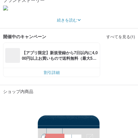
The Encens
続きを読む
- Reminisce Nature from Home 🏡
WHO WE ARE
開催中のキャンペーン
すべてを見る(1)
The Encens strive to empower people to live happy, healthy lives. We are
focused on creating products that are natural, simple and great for your health.
If you want trusted, effective products that work for your family, friends, and
yourself, The ENCENS provides a solution.
【アプリ限定】新規登録から7日以内に4,0
00円以上お買いもので送料無料（最大500
WHAT WE BELIEVE
円OFF）
We understand that everything you apply on your body matters. That’s why we
choose the formulas best suited to ensure your body is well taken care of. We
割引詳細
want our customers have enjoy themselves with The Encens.
ショップ内商品