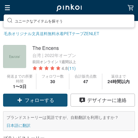
ユニークなアイテムを探そう
毛糸
オリジナル文具
送料無料
水着
PETテープ
ZENLET
The Encens
台湾 | 2022年オープン
前回オンライン
1週間以上
4.8
(11)
発送までの所要
フォロワー数
合計販売点数
返信まで
時間
30
47
24時間以内
クーポン取得
1〜3日
フォローする
デザイナーに連絡
ブランドストーリーは英語ですが、自動翻訳を利用しますか？
日本語に翻訳
ブランドストーリー